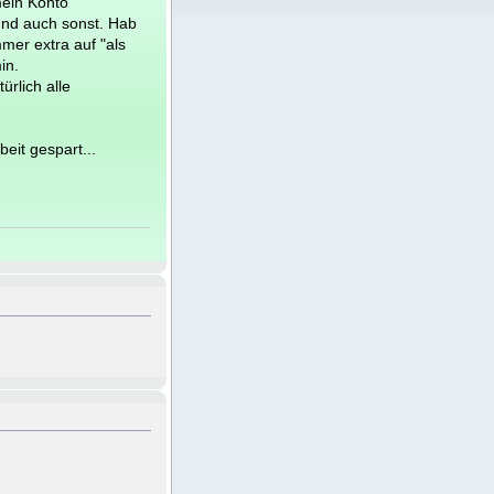
mein Konto
l und auch sonst. Hab
er extra auf "als
in.
rlich alle
eit gespart...