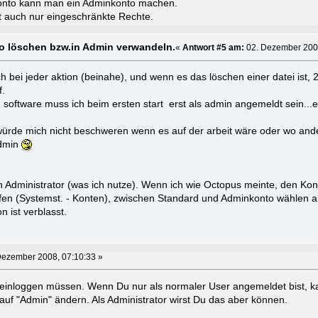
nto kann man ein Adminkonto machen.
t auch nur eingeschränkte Rechte.
o löschen bzw.in Admin verwandeln.
«
Antwort #5 am:
02. Dezember 2008
ch bei jeder aktion (beinahe), und wenn es das löschen einer datei ist,
f.
n software muss ich beim ersten start erst als admin angemeldt sein...e
 würde mich nicht beschweren wenn es auf der arbeit wäre oder wo and
admin
n Administrator (was ich nutze). Wenn ich wie Octopus meinte, den Kont
fen (Systemst. - Konten), zwischen Standard und Adminkonto wählen a
n ist verblasst.
Dezember 2008, 07:10:33 »
n einloggen müssen. Wenn Du nur als normaler User angemeldet bist, 
 auf "Admin" ändern. Als Administrator wirst Du das aber können.