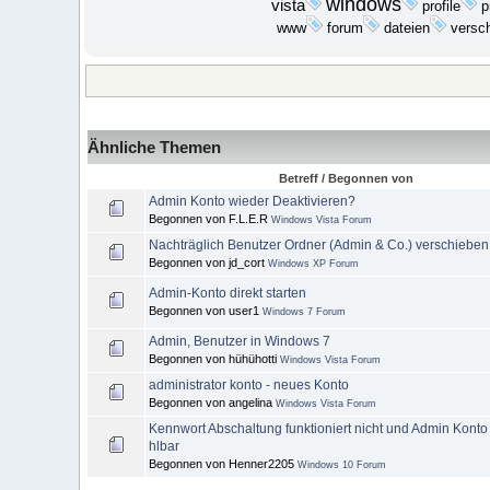
windows
vista
p
profile
dateien
www
forum
versc
Ähnliche Themen
Betreff / Begonnen von
Admin Konto wieder Deaktivieren?
Begonnen von F.L.E.R
Windows Vista Forum
Nachträglich Benutzer Ordner (Admin & Co.) verschieben
Begonnen von jd_cort
Windows XP Forum
Admin-Konto direkt starten
Begonnen von user1
Windows 7 Forum
Admin, Benutzer in Windows 7
Begonnen von hühühotti
Windows Vista Forum
administrator konto - neues Konto
Begonnen von angelina
Windows Vista Forum
Kennwort Abschaltung funktioniert nicht und Admin Konto
hlbar
Begonnen von Henner2205
Windows 10 Forum