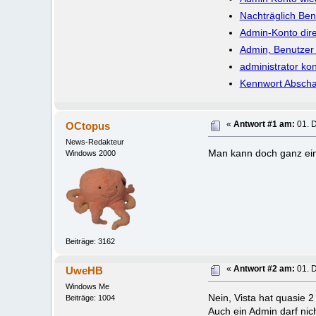
Nachträglich Ben
Admin-Konto dire
Admin, Benutzer
administrator ko
Kennwort Abschal
OCtopus
«
Antwort #1 am:
01. 
News-Redakteur
Man kann doch ganz ein
Windows 2000
Beiträge: 3162
UweHB
«
Antwort #2 am:
01. 
Windows Me
Nein, Vista hat quasie 
Beiträge: 1004
Auch ein Admin darf nic