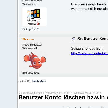
Global Moderator
Frag den (möglicherwei
Windows XP
warum man sich nur als
Beiträge: 5973
Re: Benutzer Kont
Noone
News-Redakteur
Schau z. B. das hier:
Windows XP
http://www.computerbil
Beiträge: 5001
Seiten: [
1
]
Nach oben
Go Windows Forum
»
Windows Hilfe Forum
»
Windows Vista Forum
»
Benutzer Konto löschen bzw.in