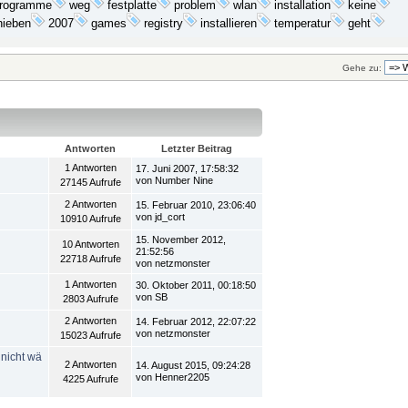
rogramme
festplatte
problem
wlan
installation
keine
weg
2007
installieren
geht
hieben
games
registry
temperatur
Gehe zu:
Antworten
Letzter Beitrag
1 Antworten
17. Juni 2007, 17:58:32
von Number Nine
27145 Aufrufe
2 Antworten
15. Februar 2010, 23:06:40
von jd_cort
10910 Aufrufe
15. November 2012,
10 Antworten
21:52:56
22718 Aufrufe
von netzmonster
1 Antworten
30. Oktober 2011, 00:18:50
von SB
2803 Aufrufe
2 Antworten
14. Februar 2012, 22:07:22
von netzmonster
15023 Aufrufe
 nicht wä
2 Antworten
14. August 2015, 09:24:28
von Henner2205
4225 Aufrufe