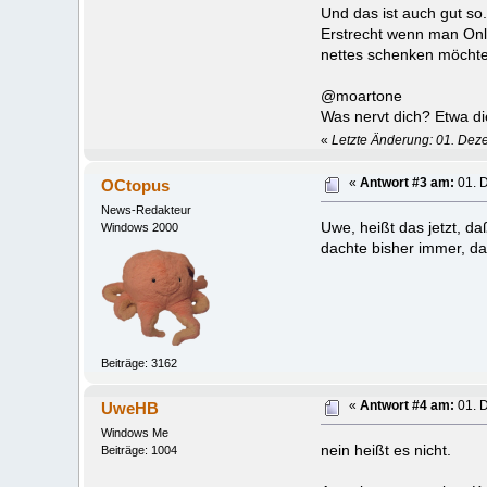
Und das ist auch gut so.
Erstrecht wenn man Onli
nettes schenken möchte
@moartone
Was nervt dich? Etwa di
«
Letzte Änderung: 01. De
OCtopus
«
Antwort #3 am:
01. 
News-Redakteur
Uwe, heißt das jetzt, 
Windows 2000
dachte bisher immer, d
Beiträge: 3162
UweHB
«
Antwort #4 am:
01. 
Windows Me
nein heißt es nicht.
Beiträge: 1004