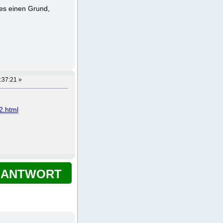
es einen Grund,
7:37:21 »
2.html
ANTWORT