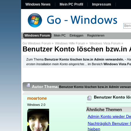
Windows News
Mein PC Profil
Impressum
Windows Forum
Mein PC
Einloggen
Registrieren
Go Windows Forum
»
Windows Hilfe Forum
»
Windows Vista Forum
»
Benutzer Konto löschen bzw.in
Zum Thema
Benutzer Konto löschen bzw.in Admin verwandeln.
-
Ha
ersten Installation mein Konto eingerichte
... im Bereich
Windows Vista F
Autor
Thema:
Benutzer Konto löschen bzw.in Admin verwan
Benutzer Konto lö
moartone
Windows 2.0
Ähnliche Themen
Admin Konto wieder De
Nachträglich Benutzer 
hieben