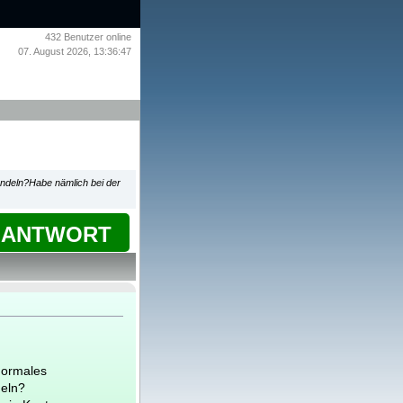
432
Benutzer online
07. August 2026, 13:36:47
andeln?Habe nämlich bei der
ANTWORT
normales
deln?