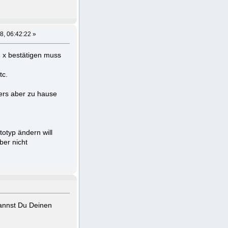
, 06:42:22 »
 2 x bestätigen muss
tc.
ers aber zu hause
otyp ändern will
ber nicht
kannst Du Deinen