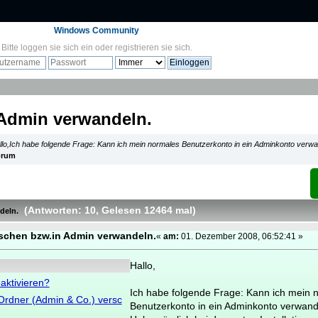
Windows Community
Bitte
loggen sie sich ein
oder
registrieren sie sich
.
 Admin verwandeln.
llo,Ich habe folgende Frage: Kann ich mein normales Benutzerkonto in ein Adminkonto verw
orum
(Antworten: 10
, Gelesen 12464 mal
)
deln.
schen bzw.in Admin verwandeln.
«
am:
01. Dezember 2008, 06:52:41 »
Hallo,
aktivieren?
Ich habe folgende Frage: Kann ich mein 
Ordner (Admin & Co.) versc
Benutzerkonto in ein Adminkonto verwan