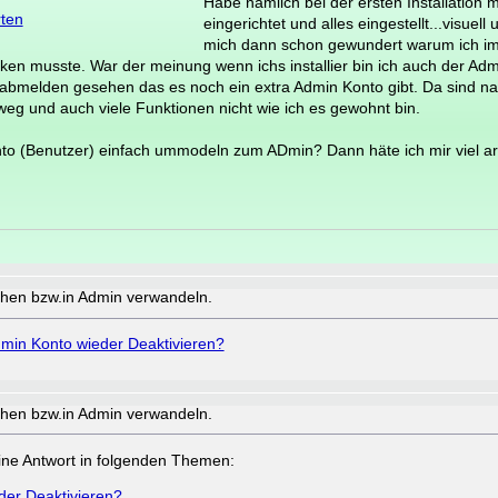
Habe nämlich bei der ersten Installation 
rten
eingerichtet und alles eingestellt...visuel
mich dann schon gewundert warum ich imm
ken musste. War der meinung wenn ichs installier bin ich auch der Adm
 abmelden gesehen das es noch ein extra Admin Konto gibt. Da sind natü
 weg und auch viele Funktionen nicht wie ich es gewohnt bin.
o (Benutzer) einfach ummodeln zum ADmin? Dann häte ich mir viel arb
chen bzw.in Admin verwandeln.
min Konto wieder Deaktivieren?
chen bzw.in Admin verwandeln.
a eine Antwort in folgenden Themen:
der Deaktivieren?