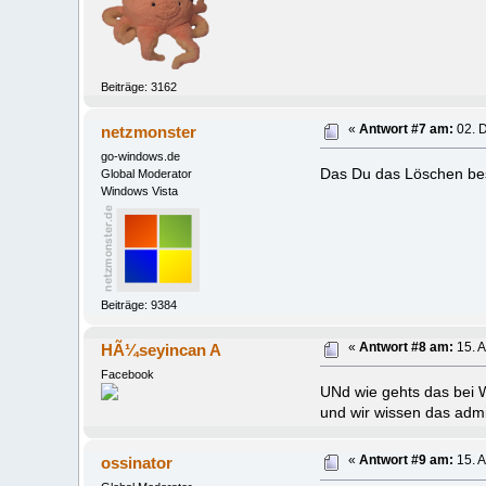
Beiträge: 3162
netzmonster
«
Antwort #7 am:
02. 
go-windows.de
Das Du das Löschen best
Global Moderator
Windows Vista
Beiträge: 9384
HÃ¼seyincan A
«
Antwort #8 am:
15. A
Facebook
UNd wie gehts das bei 
und wir wissen das admi
ossinator
«
Antwort #9 am:
15. A