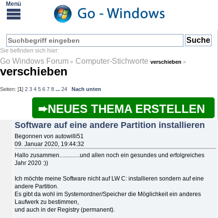
Go Windows Forum
Computer-Stichworte
»
verschieben
»
verschieben
Seiten: [
1
]
2
3
4
5
6
7
8
...
24
Nach unten
NEUES THEMA ERSTELLEN
Software auf eine andere Partition installieren
Begonnen von autowilli51
09. Januar 2020, 19:44:32
Hallo zusammen..............und allen noch ein gesundes und erfolgreiches
Jahr 2020 :))
Ich möchte meine Software nicht auf LW C: installieren sondern auf eine
andere Partition.
Es gibt da wohl im Systemordner/Speicher die Möglichkeit ein anderes
Laufwerk zu bestimmen,
und auch in der Registry (permanent).