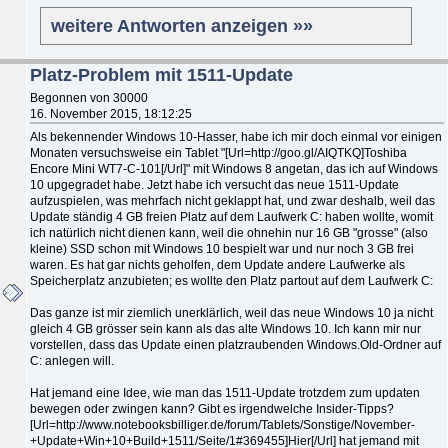
weitere Antworten anzeigen »»
Platz-Problem mit 1511-Update
Begonnen von 30000
16. November 2015, 18:12:25
Als bekennender Windows 10-Hasser, habe ich mir doch einmal vor einigen
Monaten versuchsweise ein Tablet "[Url=http://goo.gl/AIQTKQ]Toshiba
Encore Mini WT7-C-101[/Url]" mit Windows 8 angetan, das ich auf Windows
10 upgegradet habe. Jetzt habe ich versucht das neue 1511-Update
aufzuspielen, was mehrfach nicht geklappt hat, und zwar deshalb, weil das
Update ständig 4 GB freien Platz auf dem Laufwerk C: haben wollte, womit
ich natürlich nicht dienen kann, weil die ohnehin nur 16 GB "grosse" (also
kleine) SSD schon mit Windows 10 bespielt war und nur noch 3 GB frei
waren. Es hat gar nichts geholfen, dem Update andere Laufwerke als
Speicherplatz anzubieten; es wollte den Platz partout auf dem Laufwerk C:
Das ganze ist mir ziemlich unerklärlich, weil das neue Windows 10 ja nicht
gleich 4 GB grösser sein kann als das alte Windows 10. Ich kann mir nur
vorstellen, dass das Update einen platzraubenden Windows.Old-Ordner auf
C: anlegen will.
Hat jemand eine Idee, wie man das 1511-Update trotzdem zum updaten
bewegen oder zwingen kann? Gibt es irgendwelche Insider-Tipps?
[Url=http://www.notebooksbilliger.de/forum/Tablets/Sonstige/November-
+Update+Win+10+Build+1511/Seite/1#369455]Hier[/Url] hat jemand mit