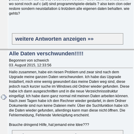
wo sonst noch auf c (alt) sind programm/spiele-details ? also kein clon oder
restore sondern neuistallation ü trotzdem alle eigenen daten behalten. wie
gehts?
weitere Antworten anzeigen »»
Alle Daten verschwunden!!!!!
Begonnen von schweich
03. August 2015, 12:33:56
Hallo zusammen, habe ein riesen Problem und zwar sind nach dem
Upgrade meine ganzen Daten verschwunden. Ich habe das Upgrade
Installiert, mich eine wenig gewundert das meine Daten weg sind, diese
jedoch nach kurzer suche im Windows.old Ordner wieder gefunden. Diese
habe ich dann ausgeschnitten und in die neue Verzeichnissstruktur
eingefügt. Ich habe dann ganz normal mit meinen Daten arbeiten können.
Nach zwei Tagen habe ich den Rechner wieder gestartet, in dem Ordner
Dokumente sind nun keine Dateien mehr. Über die Suchfunktion habe ich
die Daten wieder gefunden, allerdings kann man diese nicht öffnen. Die
Fehlermeldung, Fehlende Verknüpfung erscheint.
Brauche dringend Hilfe, hat jemand eine Idee???