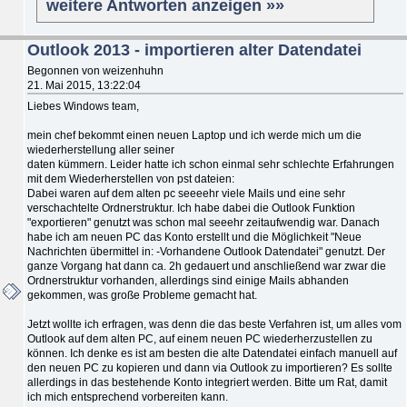
weitere Antworten anzeigen »»
Outlook 2013 - importieren alter Datendatei
Begonnen von weizenhuhn
21. Mai 2015, 13:22:04
Liebes Windows team,
mein chef bekommt einen neuen Laptop und ich werde mich um die
wiederherstellung aller seiner
daten kümmern. Leider hatte ich schon einmal sehr schlechte Erfahrungen
mit dem Wiederherstellen von pst dateien:
Dabei waren auf dem alten pc seeeehr viele Mails und eine sehr
verschachtelte Ordnerstruktur. Ich habe dabei die Outlook Funktion
"exportieren" genutzt was schon mal seeehr zeitaufwendig war. Danach
habe ich am neuen PC das Konto erstellt und die Möglichkeit "Neue
Nachrichten übermittel in: -Vorhandene Outlook Datendatei" genutzt. Der
ganze Vorgang hat dann ca. 2h gedauert und anschließend war zwar die
Ordnerstruktur vorhanden, allerdings sind einige Mails abhanden
gekommen, was große Probleme gemacht hat.
Jetzt wollte ich erfragen, was denn die das beste Verfahren ist, um alles vom
Outlook auf dem alten PC, auf einem neuen PC wiederherzustellen zu
können. Ich denke es ist am besten die alte Datendatei einfach manuell auf
den neuen PC zu kopieren und dann via Outlook zu importieren? Es sollte
allerdings in das bestehende Konto integriert werden. Bitte um Rat, damit
ich mich entsprechend vorbereiten kann.