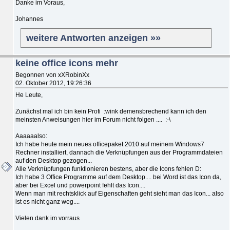
Danke im Voraus,
Johannes
weitere Antworten anzeigen »»
keine office icons mehr
Begonnen von xXRobinXx
02. Oktober 2012, 19:26:36
He Leute,
Zunächst mal ich bin kein Profi :wink demensbrechend kann ich den
meinsten Anweisungen hier im Forum nicht folgen .... :-\
Aaaaaalso:
Ich habe heute mein neues officepaket 2010 auf meinem Windows7
Rechner installiert, dannach die Verknüpfungen aus der Programmdateien
auf den Desktop gezogen...
Alle Verknüpfungen funktionieren bestens, aber die Icons fehlen D:
Ich habe 3 Office Programme auf dem Desktop.... bei Word ist das Icon da,
aber bei Excel und powerpoint fehlt das Icon....
Wenn man mit rechtsklick auf Eigenschaften geht sieht man das Icon... also
ist es nicht ganz weg....
Vielen dank im vorraus