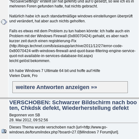
"NoSaveSettings" erstellt (er hat gefehlt) und auf 0 gesetzt, so wie ich es in
mehreren Foren gefunden hatte, hat nichts gebracht.
Natürlich habe ich auch standartmäßige windows einstellungen überprüft
und verändert, hat aber auch nichts geholfen.
Falls es etwas mit dem Problem zu tun haben könnte: Ich hatte auch ein
Problem mit der Windows Firewall (0x80070424) gehabt, es aber nach
kurzer zeit durch einen registrierung-Fix
(http://blogs.technet.com/b/asiasupp/archive/2011/12/27/error-code-
0x80070424-with-windows-firewall-and-quot-base-filtering-engine-service-
quot-not-available-in-services-database-list.aspx)
leicht gelöst bekommen.
Ich habe Windows 7 Ultimate 64 bit und hoffe auf Hilfe
Vielen Dank, Fro
weitere Antworten anzeigen »»
VERSCHOBEN: Schwarzer Bildschirm nach boo
ten, Chkdsk defekt, Wiederherstellung defekt
Begonnen von SB
28. Mai 2012, 09:52:56
Dieses Thema wurde verschoben nach [url=http://www.go-
windows.de/forum/index.php?board=27.0]Windows 7 Forum[/url].