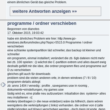
einem ähnlichen Gerät das gleiche Problem.
weitere Antworten anzeigen »»
programme / ordner verschieben
Begonnen von dianotos
17. Oktober 2015, 19:03:42
habe ein ähnliches Problem wie hier: http://www.go-
windows.de/forum/index.php?topic=5515.0 Programme / ordner
verschieben
eine schlanke systempartition läd schneller, das backup ist kleiner und
schneller
ein programm, einmal installiert, verändert die zb. 6gb dateien nicht mehr
bei zb. 100 spielen :-)) wächst die C-partition extrem und alles dauert ewig
deshalb gefällt mir die idee, die ordner programm files und programme auf
D zu verschieben
gleiches gilt auch für downloads
problem sind die vielen anderen orte, in denen windows (7 / 8 / 10)
programm-details ablegt:
zb: anno 1404 / venedig : profile , savegames usw in roomig ,
dokumente+einstellungen, my games usw
lästig wird es, eine platte neu aufzusetzen: intsallation des systems+ alles
neu installieren :-((
reistery übertragen (= die neue erstetzen) wäre da hilfreich, dann wören
wenigstens die verknüpfungen ( links) vorhanden. die ordner von d (alte
platte) könnten auf d(neu) verschoben werden - doch dann ist ende, denn