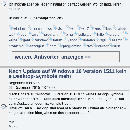
Ich möchte aber bei jeder Installation gefragt werden, wo ich installieren
möchte!
Ist das in W10 überhaupt möglich?
windows
go-windows
vista
win
win7
yms
bge
windo
ws7
bgq
zwu
programm
bing
software
hilfe
problem
keine
geht
window
forum
yahoo
dateien
zgu
search
probleme
anzeigen
datei
programme
d2s
ordner
d2k
weitere Antworten anzeigen »»
Nach Update auf Windows 10 Version 1511 kein
e Desktop-Symbole mehr
Begonnen von Markus
06. Dezember 2015, 13:13:43
Nach Update auf Windows 10 Version 1511 sind keine Desktop-Symbole
mehr vorhanden.Man kann auch überhaupt keine Verknüpfungen etc. auf
dem Desktop anlegen, ist komplett leer.
Unter c:/Users/.../Desktop sind aber alle Shortcuts, Ordner etc. vorhanden -
hat jemand eine Idee, wie man das beheben kann?
mfg
Markus