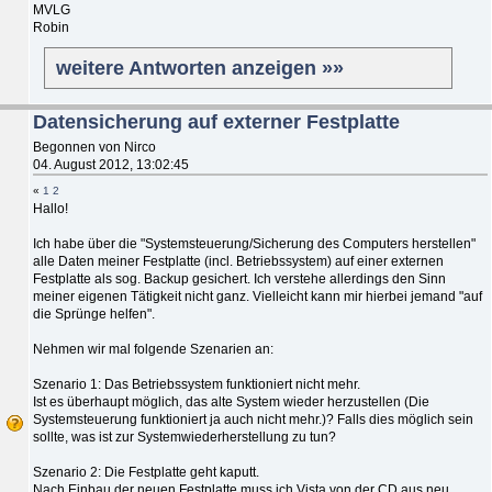
MVLG
Robin
weitere Antworten anzeigen »»
Datensicherung auf externer Festplatte
Begonnen von Nirco
04. August 2012, 13:02:45
«
1
2
Hallo!
Ich habe über die "Systemsteuerung/Sicherung des Computers herstellen"
alle Daten meiner Festplatte (incl. Betriebssystem) auf einer externen
Festplatte als sog. Backup gesichert. Ich verstehe allerdings den Sinn
meiner eigenen Tätigkeit nicht ganz. Vielleicht kann mir hierbei jemand "auf
die Sprünge helfen".
Nehmen wir mal folgende Szenarien an:
Szenario 1: Das Betriebssystem funktioniert nicht mehr.
Ist es überhaupt möglich, das alte System wieder herzustellen (Die
Systemsteuerung funktioniert ja auch nicht mehr.)? Falls dies möglich sein
sollte, was ist zur Systemwiederherstellung zu tun?
Szenario 2: Die Festplatte geht kaputt.
Nach Einbau der neuen Festplatte muss ich Vista von der CD aus neu