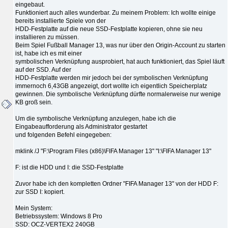
eingebaut.
Funktioniert auch alles wunderbar. Zu meinem Problem: Ich wollte einige
bereits installierte Spiele von der
HDD-Festplatte auf die neue SSD-Festplatte kopieren, ohne sie neu
installieren zu müssen.
Beim Spiel Fußball Manager 13, was nur über den Origin-Account zu starten
ist, habe ich es mit einer
symbolischen Verknüpfung ausprobiert, hat auch funktioniert, das Spiel läuft
auf der SSD. Auf der
HDD-Festplatte werden mir jedoch bei der symbolischen Verknüpfung
immernoch 6,43GB angezeigt, dort wollte ich eigentlich Speicherplatz
gewinnen. Die symbolische Verknüpfung dürfte normalerweise nur wenige
KB groß sein.
Um die symbolische Verknüpfung anzulegen, habe ich die
Eingabeaufforderung als Administrator gestartet
und folgenden Befehl eingegeben:
mklink /J "F:\Program Files (x86)\FIFA Manager 13" "I:\FIFA Manager 13"
F: ist die HDD und I: die SSD-Festplatte
Zuvor habe ich den kompletten Ordner "FIFA Manager 13" von der HDD F:
zur SSD I: kopiert.
Mein System:
Betriebssystem: Windows 8 Pro
SSD: OCZ-VERTEX2 240GB