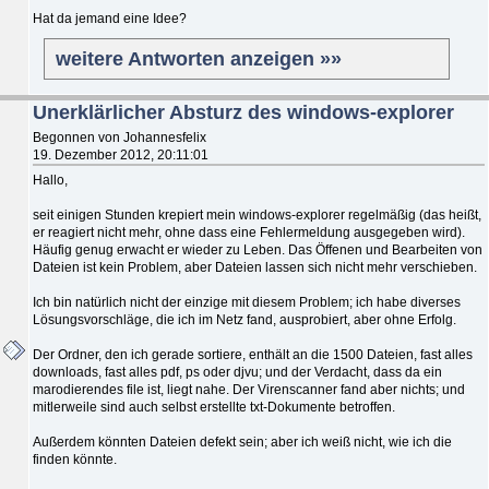
Hat da jemand eine Idee?
weitere Antworten anzeigen »»
Unerklärlicher Absturz des windows-explorer
Begonnen von Johannesfelix
19. Dezember 2012, 20:11:01
Hallo,
seit einigen Stunden krepiert mein windows-explorer regelmäßig (das heißt,
er reagiert nicht mehr, ohne dass eine Fehlermeldung ausgegeben wird).
Häufig genug erwacht er wieder zu Leben. Das Öffenen und Bearbeiten von
Dateien ist kein Problem, aber Dateien lassen sich nicht mehr verschieben.
Ich bin natürlich nicht der einzige mit diesem Problem; ich habe diverses
Lösungsvorschläge, die ich im Netz fand, ausprobiert, aber ohne Erfolg.
Der Ordner, den ich gerade sortiere, enthält an die 1500 Dateien, fast alles
downloads, fast alles pdf, ps oder djvu; und der Verdacht, dass da ein
marodierendes file ist, liegt nahe. Der Virenscanner fand aber nichts; und
mitlerweile sind auch selbst erstellte txt-Dokumente betroffen.
Außerdem könnten Dateien defekt sein; aber ich weiß nicht, wie ich die
finden könnte.