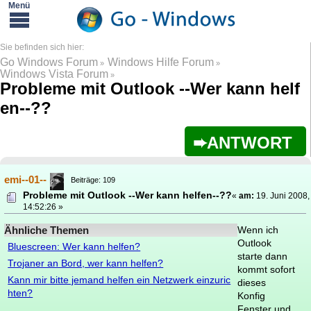
Go Windows Forum
Windows Hilfe Forum
»
»
Windows Vista Forum
»
Probleme mit Outlook --Wer kann helf
en--??
ANTWORT
emi--01--
Beiträge: 109
Probleme mit Outlook --Wer kann helfen--??
«
am:
19. Juni 2008,
14:52:26 »
Ähnliche Themen
Wenn ich
Outlook
Bluescreen: Wer kann helfen?
starte dann
Trojaner an Bord, wer kann helfen?
kommt sofort
Kann mir bitte jemand helfen ein Netzwerk einzuric
dieses
hten?
Konfig
Fenster und