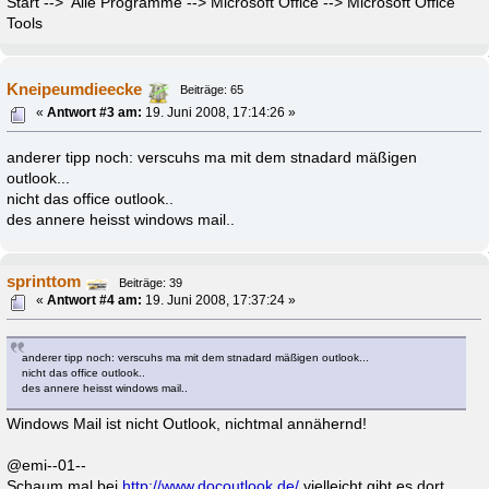
Start --> Alle Programme --> Microsoft Office --> Microsoft Office
Tools
Kneipeumdieecke
Beiträge: 65
«
Antwort #3 am:
19. Juni 2008, 17:14:26 »
anderer tipp noch: verscuhs ma mit dem stnadard mäßigen
outlook...
nicht das office outlook..
des annere heisst windows mail..
sprinttom
Beiträge: 39
«
Antwort #4 am:
19. Juni 2008, 17:37:24 »
anderer tipp noch: verscuhs ma mit dem stnadard mäßigen outlook...
nicht das office outlook..
des annere heisst windows mail..
Windows Mail ist nicht Outlook, nichtmal annähernd!
@emi--01--
Schaum mal bei
http://www.docoutlook.de/
vielleicht gibt es dort