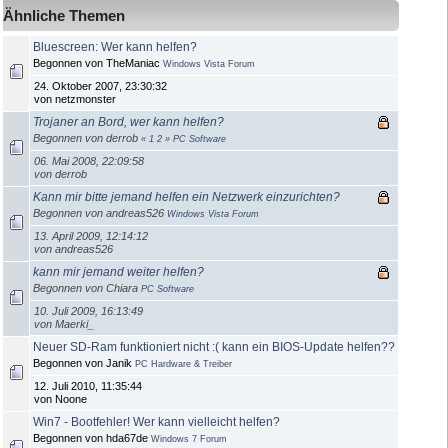
Ähnliche Themen
Bluescreen: Wer kann helfen?
Begonnen von TheManiac
Windows Vista Forum
24. Oktober 2007, 23:30:32
von netzmonster
Trojaner an Bord, wer kann helfen?
Begonnen von derrob
«
1
2
»
PC Software
06. Mai 2008, 22:09:58
von derrob
Kann mir bitte jemand helfen ein Netzwerk einzurichten?
Begonnen von andreas526
Windows Vista Forum
13. April 2009, 12:14:12
von andreas526
kann mir jemand weiter helfen?
Begonnen von Chiara
PC Software
10. Juli 2009, 16:13:49
von Maerki_
Neuer SD-Ram funktioniert nicht :( kann ein BIOS-Update helfen??
Begonnen von Janik
PC Hardware & Treiber
12. Juli 2010, 11:35:44
von Noone
Win7 - Bootfehler! Wer kann vielleicht helfen?
Begonnen von hda67de
Windows 7 Forum