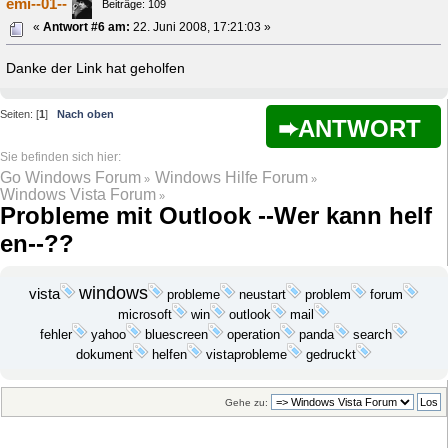
emi--01--
Beiträge: 109
«
Antwort #6 am:
22. Juni 2008, 17:21:03 »
Danke der Link hat geholfen
Seiten: [
1
]
Nach oben
ANTWORT
Go Windows Forum
Windows Hilfe Forum
»
»
Windows Vista Forum
»
Probleme mit Outlook --Wer kann helf
en--??
windows
vista
probleme
problem
neustart
forum
microsoft
win
outlook
mail
fehler
yahoo
search
bluescreen
operation
panda
dokument
helfen
vistaprobleme
gedruckt
Gehe zu: