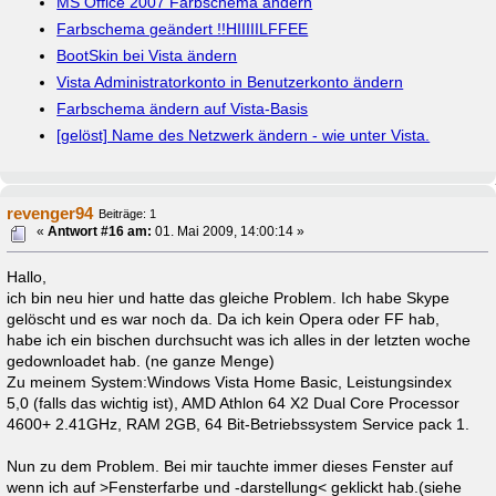
MS Office 2007 Farbschema ändern
Farbschema geändert !!HIIIIILFFEE
BootSkin bei Vista ändern
Vista Administratorkonto in Benutzerkonto ändern
Farbschema ändern auf Vista-Basis
[gelöst] Name des Netzwerk ändern - wie unter Vista.
revenger94
Beiträge: 1
«
Antwort #16 am:
01. Mai 2009, 14:00:14 »
Hallo,
ich bin neu hier und hatte das gleiche Problem. Ich habe Skype
gelöscht und es war noch da. Da ich kein Opera oder FF hab,
habe ich ein bischen durchsucht was ich alles in der letzten woche
gedownloadet hab. (ne ganze Menge)
Zu meinem System:Windows Vista Home Basic, Leistungsindex
5,0 (falls das wichtig ist), AMD Athlon 64 X2 Dual Core Processor
4600+ 2.41GHz, RAM 2GB, 64 Bit-Betriebssystem Service pack 1.
Nun zu dem Problem. Bei mir tauchte immer dieses Fenster auf
wenn ich auf >Fensterfarbe und -darstellung< geklickt hab.(siehe