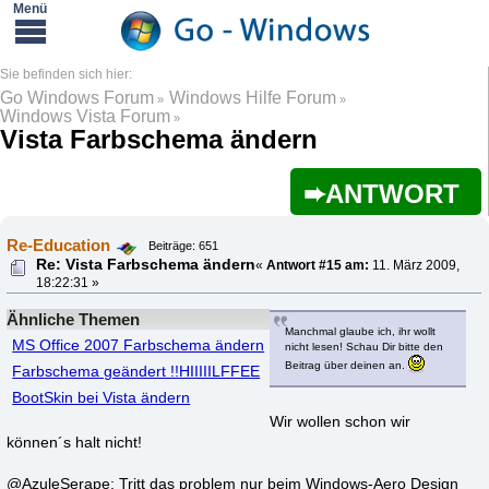
Go Windows Forum
Windows Hilfe Forum
»
»
Windows Vista Forum
»
Vista Farbschema ändern
ANTWORT
Re-Education
Beiträge: 651
Re: Vista Farbschema ändern
«
Antwort #15 am:
11. März 2009,
18:22:31 »
Ähnliche Themen
Manchmal glaube ich, ihr wollt
MS Office 2007 Farbschema ändern
nicht lesen! Schau Dir bitte den
Beitrag über deinen an.
Farbschema geändert !!HIIIIILFFEE
BootSkin bei Vista ändern
Wir wollen schon wir
können´s halt nicht!
@AzuleSerape: Tritt das problem nur beim Windows-Aero Design