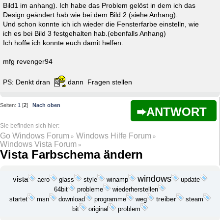
Bild1 im anhang). Ich habe das Problem gelöst in dem ich das
Design geändert hab wie bei dem Bild 2 (siehe Anhang).
Und schon konnte ich ich wieder die Fensterfarbe einstelln, wie
ich es bei Bild 3 festgehalten hab.(ebenfalls Anhang)
Ich hoffe ich konnte euch damit helfen.
mfg revenger94
PS: Denkt dran
dann Fragen stellen
Seiten:
1
[
2
]
Nach oben
ANTWORT
Go Windows Forum
Windows Hilfe Forum
»
»
Windows Vista Forum
»
Vista Farbschema ändern
windows
vista
update
aero
glass
style
winamp
probleme
wiederherstellen
64bit
startet
download
programme
treiber
msn
weg
steam
bit
problem
original