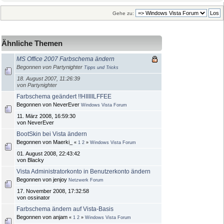
Gehe zu:
Ähnliche Themen
MS Office 2007 Farbschema ändern
Begonnen von Partynighter
Tipps und Tricks
18. August 2007, 11:26:39
von Partynighter
Farbschema geändert !!HIIIIILFFEE
Begonnen von NeverEver
Windows Vista Forum
11. März 2008, 16:59:30
von NeverEver
BootSkin bei Vista ändern
Begonnen von Maerki_
«
1
2
»
Windows Vista Forum
01. August 2008, 22:43:42
von Blacky
Vista Administratorkonto in Benutzerkonto ändern
Begonnen von jenjoy
Netzwerk Forum
17. November 2008, 17:32:58
von ossinator
Farbschema ändern auf Vista-Basis
Begonnen von anjam
«
1
2
»
Windows Vista Forum