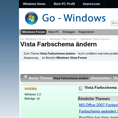
Windows News
Mein PC Profil
Impressum
Windows Forum
Mein PC
Einloggen
Registrieren
Go Windows Forum
»
Windows Hilfe Forum
»
Windows Vista Forum
»
Vista Farbschema ändern
Zum Thema
Vista Farbschema ändern
-
hi,ich schildere mal mein prob
Anpassung
... im Bereich
Windows Vista Forum
Autor
Thema:
(Antworten: 16
Vista Farbschema ändern
Vista Farbschema
vistata
Windows 1.0
Ähnliche Themen
Beiträge: 16
MS Office 2007 Farbs
Farbschema geändert !
BootSkin bei Vista änd