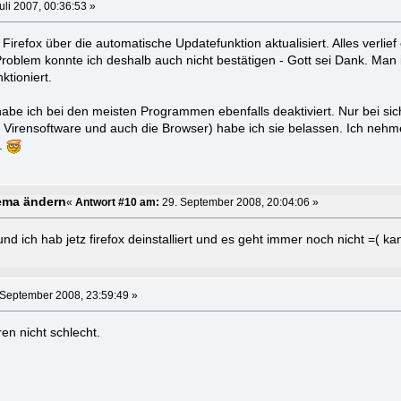
uli 2007, 00:36:53 »
 Firefox über die automatische Updatefunktion aktualisiert. Alles verlief
Problem konnte ich deshalb auch nicht bestätigen - Gott sei Dank. Man i
ktioniert.
be ich bei den meisten Programmen ebenfalls deaktiviert. Nur bei sic
irensoftware und auch die Browser) habe ich sie belassen. Ich nehm
d.
ema ändern
«
Antwort #10 am:
29. September 2008, 20:04:06 »
und ich hab jetz firefox deinstalliert und es geht immer noch nicht =( ka
 September 2008, 23:59:49 »
en nicht schlecht.