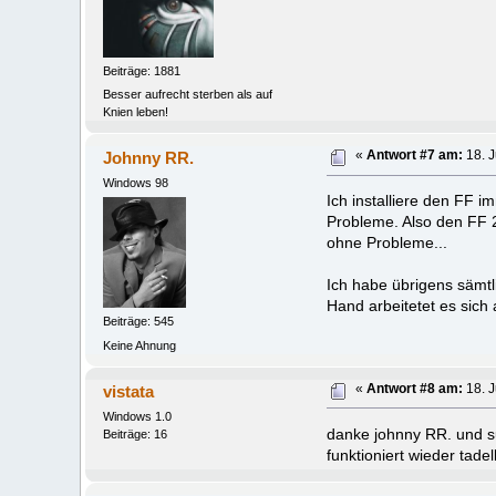
Beiträge: 1881
Besser aufrecht sterben als auf
Knien leben!
Johnny RR.
«
Antwort #7 am:
18. J
Windows 98
Ich installiere den FF 
Probleme. Also den FF 2
ohne Probleme...
Ich habe übrigens sämtli
Hand arbeitetet es sich a
Beiträge: 545
Keine Ahnung
vistata
«
Antwort #8 am:
18. J
Windows 1.0
danke johnny RR. und su
Beiträge: 16
funktioniert wieder tadel