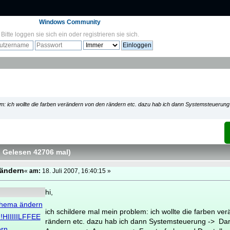
Windows Community
Bitte
loggen sie sich ein
oder
registrieren sie sich
.
lem: ich wollte die farben verändern von den rändern etc. dazu hab ich dann Systemsteuerun
, Gelesen 42706 mal
)
 ändern
«
am:
18. Juli 2007, 16:40:15 »
hi,
chema ändern
ich schildere mal mein problem: ich wollte die farben ve
!HIIIIILFFEE
rändern etc. dazu hab ich dann Systemsteuerung -> Dar
ern