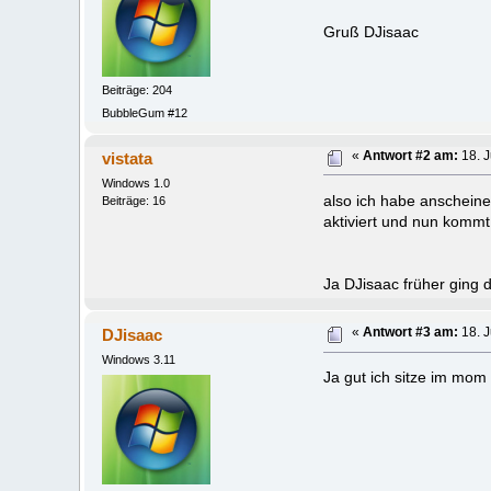
Gruß DJisaac
Beiträge: 204
BubbleGum #12
vistata
«
Antwort #2 am:
18. J
Windows 1.0
also ich habe anscheine
Beiträge: 16
aktiviert und nun komm
Ja DJisaac früher ging 
DJisaac
«
Antwort #3 am:
18. J
Windows 3.11
Ja gut ich sitze im mom