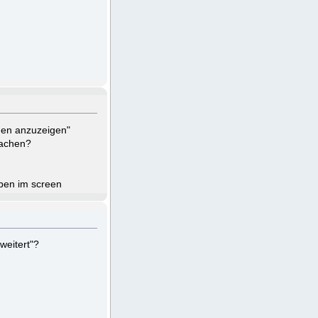
onen anzuzeigen"
machen?
oben im screen
weitert"?