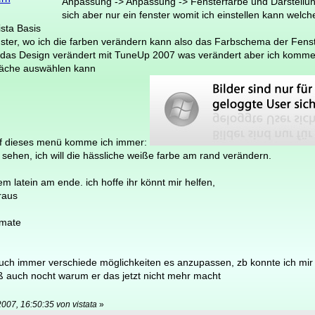
Anpassung -> Anpassung -> Fensterfarbe und Darstellung
sich aber nur ein fenster womit ich einstellen kann welch
ista Basis
nster, wo ich die farben verändern kann also das Farbschema der Fenst
t, das Design verändert mit TuneUp 2007 was verändert aber ich komm
fläche auswählen kann
 auf dieses menü komme ich immer:
 sehen, ich will die hässliche weiße farbe am rand verändern.
em latein am ende. ich hoffe ihr könnt mir helfen,
raus
imate
auch immer verschiede möglichkeiten es anzupassen, zb konnte ich mir 
eiß auch nocht warum er das jetzt nicht mehr macht
2007, 16:50:35 von vistata
»