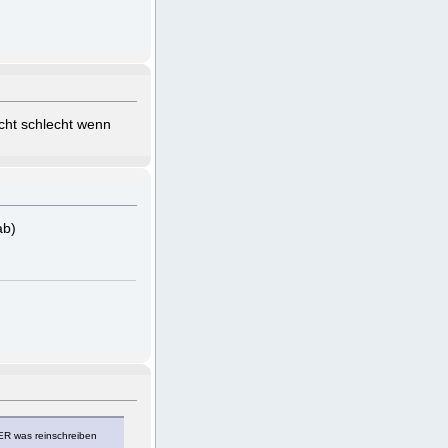
cht schlecht wenn
ab)
ER was reinschreiben