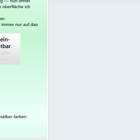
 --- nun öffnet
e oberfläche ich
er..
e immer nur auf das
selber farben