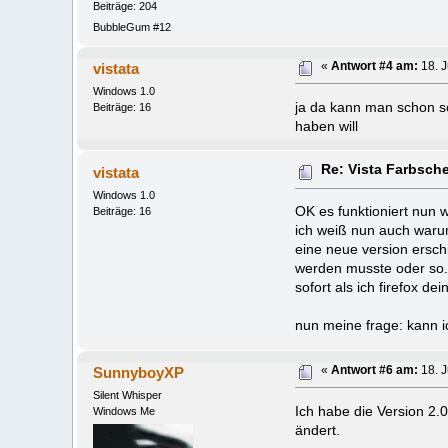
Beiträge: 204
BubbleGum #12
vistata
«
Antwort #4 am:
18. J
Windows 1.0
ja da kann man schon so
Beiträge: 16
haben will
Re: Vista Farbsch
vistata
Windows 1.0
OK es funktioniert nun w
Beiträge: 16
ich weiß nun auch warum
eine neue version erschi
werden musste oder so.
sofort als ich firefox de
nun meine frage: kann ic
SunnyboyXP
«
Antwort #6 am:
18. J
Silent Whisper
Ich habe die Version 2.0
Windows Me
ändert.