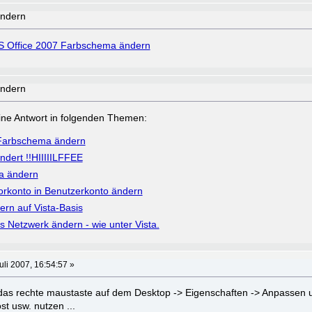
ändern
 Office 2007 Farbschema ändern
ändern
a eine Antwort in folgenden Themen:
Farbschema ändern
dert !!HIIIIILFFEE
ta ändern
torkonto in Benutzerkonto ändern
rn auf Vista-Basis
s Netzwerk ändern - wie unter Vista.
uli 2007, 16:54:57 »
t das rechte maustaste auf dem Desktop -> Eigenschaften -> Anpassen 
t usw. nutzen ...