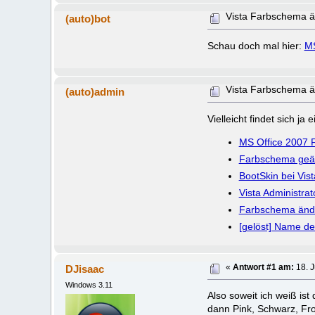
Vista Farbschema 
(auto)bot
Schau doch mal hier:
MS
Vista Farbschema 
(auto)admin
Vielleicht findet sich j
MS Office 2007 
Farbschema geän
BootSkin bei Vis
Vista Administra
Farbschema ände
[gelöst] Name de
DJisaac
«
Antwort #1 am:
18. J
Windows 3.11
Also soweit ich weiß is
dann Pink, Schwarz, Fros