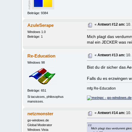
Beiträge: 9384
AzuleSerape
«
Antwort #12 am:
10.
Windows 1.0
Mich plagt das verdumm
Beiträge: 1
mal ein JECKER was rei
Re-Education
«
Antwort #13 am:
10.
Windows 98
Bist du dir sicher das A
Falls du es erzwingen wi
mfg Re-Education
Beiträge: 651
Si tacuisses, philosophus
mansisses.
netzmonster
«
Antwort #14 am:
10.
go-windows.de
Global Moderator
Mich plagt das verdummt glei
Windows Vista