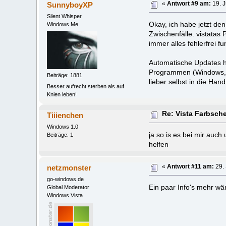
SunnyboyXP
«
Antwort #9 am:
19. J
Silent Whisper
Okay, ich habe jetzt den
Windows Me
Zwischenfälle. vistatas 
immer alles fehlerfrei fun
Automatische Updates ha
Programmen (Windows, V
Beiträge: 1881
lieber selbst in die Han
Besser aufrecht sterben als auf
Knien leben!
Re: Vista Farbsch
Tiiienchen
Windows 1.0
ja so is es bei mir auch 
Beiträge: 1
helfen
netzmonster
«
Antwort #11 am:
29.
go-windows.de
Ein paar Info's mehr wär
Global Moderator
Windows Vista