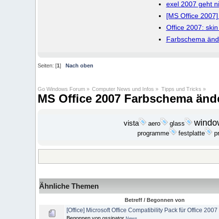
exel 2007 geht ni
[MS Office 2007]
Office 2007: ski
Farbschema ände
Seiten: [
1
]
Nach oben
Go Windows Forum
»
Computer News und Infos
»
Tipps und Tricks
»
MS Office 2007 Farbschema änd
windo
vista
aero
glass
programme
festplatte
p
Ähnliche Themen
Betreff / Begonnen von
[Office] Microsoft Office Compatibility Pack für Office 2007
Begonnen von ossinator
News