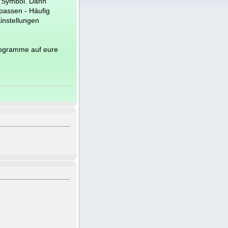
e Symbol. Dann
npassen - Häufig
instellungen
rogramme auf eure