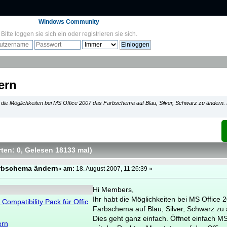
Windows Community
Bitte
loggen sie sich ein
oder
registrieren sie sich
.
ern
 die Möglichkeiten bei MS Office 2007 das Farbschema auf Blau, Silver, Schwarz zu ändern. 
ten: 0
, Gelesen 18133 mal
)
arbschema ändern
«
am:
18. August 2007, 11:26:39 »
Hi Members,
Ihr habt die Möglichkeiten bei MS Office 
e Compatibility Pack für Offic
Farbschema auf Blau, Silver, Schwarz zu
Dies geht ganz einfach. Öffnet einfach MS
ern