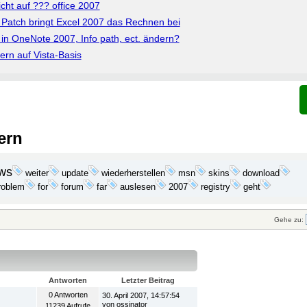
cht auf ??? office 2007
 Patch bringt Excel 2007 das Rechnen bei
n in OneNote 2007, Info path, ect. ändern?
rn auf Vista-Basis
ern
ws
update
wiederherstellen
download
weiter
msn
skins
roblem
2007
geht
for
forum
far
auslesen
registry
Gehe zu:
Antworten
Letzter Beitrag
0 Antworten
30. April 2007, 14:57:54
von ossinator
11239 Aufrufe