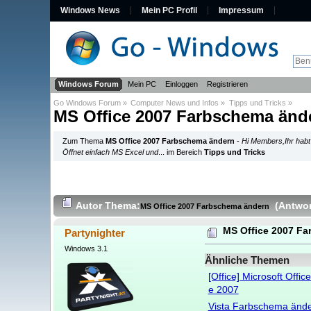
Windows News
Mein PC Profil
Impressum
Windows Forum
Mein PC
Einloggen
Registrieren
Go Windows Forum
»
Computer News und Infos
»
Tipps und Tricks
»
MS Office 2007 Farbschema änd
Zum Thema
MS Office 2007 Farbschema ändern
-
Hi Members,Ihr habt
Öffnet einfach MS Excel und
... im Bereich
Tipps und Tricks
Autor
Thema:
(Antwor
MS Office 2007 Farbschema ändern
MS Office 2007 F
Partynighter
Windows 3.1
Ähnliche Themen
[Office] Microsoft Offic
e 2007
Vista Farbschema änd