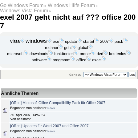
Go Windows Forum
Windows Hilfe Forum
»
»
Windows Vista Forum
»
exel 2007 geht nicht auf ??? office 200
7
windows
vista
exe
update
startet
2007
pack
geht
rechner
global
microsoft
funktioniert
ordner
dvd
downloads
kostenlos
programm
office
software
excel
Gehe zu:
Ähnliche Themen
[Office] Microsoft Office Compatibility Pack für Office 2007
Begonnen von ossinator
News
30. April 2007, 14:57:54
von ossinator
[Office] Updates für Word 2007 und Office 2007
Begonnen von ossinator
News