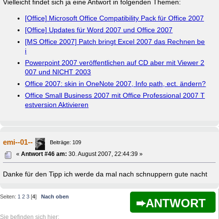
Vielleicht findet sich ja eine Antwort in folgenden Themen:
[Office] Microsoft Office Compatibility Pack für Office 2007
[Office] Updates für Word 2007 und Office 2007
[MS Office 2007] Patch bringt Excel 2007 das Rechnen be
i
Powerpoint 2007 veröffentlichen auf CD aber mit Viewer 2
007 und NICHT 2003
Office 2007: skin in OneNote 2007, Info path, ect. ändern?
Office Small Business 2007 mit Office Professional 2007 T
estversion Aktivieren
emi--01--
Beiträge: 109
«
Antwort #46 am:
30. August 2007, 22:44:39 »
Danke für den Tipp ich werde da mal nach schnuppern gute nacht
Seiten:
1
2
3
[
4
]
Nach oben
ANTWORT