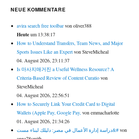
NEUE KOMMENTARE
avira search free toolbar
von oliver388
Heute
um 13:38:17
How to Understand Transfers, Team News, and Major
Sports Issues Like an Expert
von SteveMicheal
04. August 2026, 23:11:37
Is 마사지매거진 a Useful Wellness Resource? A
Criteria-Based Review of Content Curatio
von
SteveMicheal
04. August 2026, 22:56:51
How to Securely Link Your Credit Card to Digital
Wallets (Apple Pay, Google Pay,
von emmacharlotte
01. August 2026, 21:34:26
دراسة إدارة الأعمال في مصر: دليلك لبناء مست&#
von
anna78smith