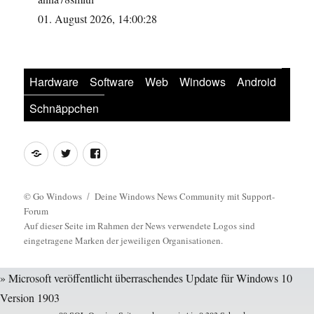
01. August 2026, 14:00:28
Hardware
Software
Web
Windows
Android
Schnäppchen
Feed
Twitter
Facebook
©
Go Windows
Deine Windows News Community mit Support-
Forum
Auf dieser Seite im Rahmen der News verwendete Logos sind
eingetragene Marken der jeweiligen Organisationen.
» Microsoft veröffentlicht überraschendes Update für Windows 10
Version 1903