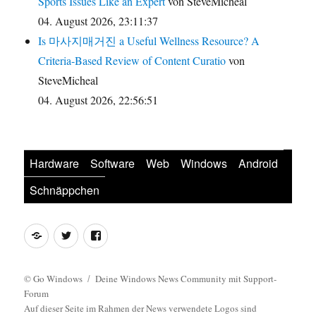
Sports Issues Like an Expert
von SteveMicheal
04. August 2026, 23:11:37
Is 마사지매거진 a Useful Wellness Resource? A
Criteria-Based Review of Content Curatio
von
SteveMicheal
04. August 2026, 22:56:51
Hardware
Software
Web
Windows
Android
Schnäppchen
Feed
Twitter
Facebook
©
Go Windows
Deine Windows News Community mit Support-
Forum
Auf dieser Seite im Rahmen der News verwendete Logos sind