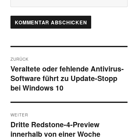
Beitragsnavigation
ZURÜCK
Veraltete oder fehlende Antivirus-
Vorheriger
Software führt zu Update-Stopp
Beitrag:
bei Windows 10
WEITER
Dritte Redstone-4-Preview
Nächster
innerhalb von einer Woche
Beitrag: