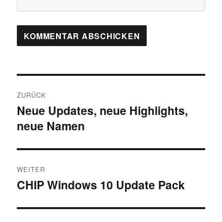
Beitragsnavigation
ZURÜCK
Neue Updates, neue Highlights,
Vorheriger
neue Namen
Beitrag:
WEITER
CHIP Windows 10 Update Pack
Nächster
Beitrag: