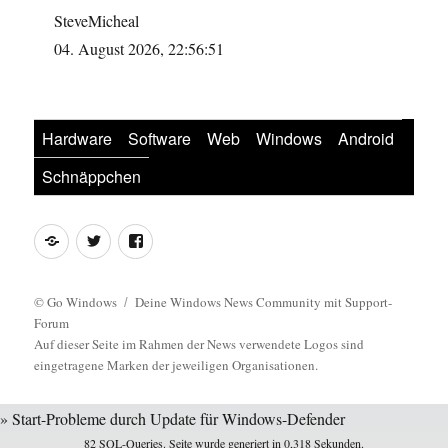
SteveMicheal
04. August 2026, 22:56:51
Hardware
Software
Web
Windows
Android
Schnäppchen
Feed
Twitter
Facebook
©
Go Windows
Deine Windows News Community mit Support-
Forum
Auf dieser Seite im Rahmen der News verwendete Logos sind
eingetragene Marken der jeweiligen Organisationen.
» Start-Probleme durch Update für Windows-Defender
82 SQL-Queries. Seite wurde generiert in 0,318 Sekunden.