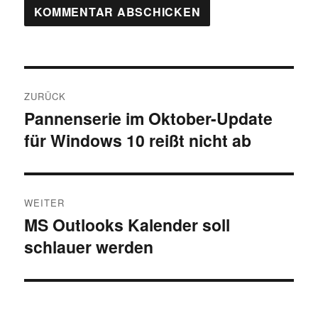
Beitragsnavigation
ZURÜCK
Pannenserie im Oktober-Update
Vorheriger
für Windows 10 reißt nicht ab
Beitrag:
WEITER
MS Outlooks Kalender soll
Nächster
schlauer werden
Beitrag: