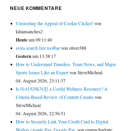
NEUE KOMMENTARE
Unraveling the Appeal of Cookie Clicker!
von
kiliansanches2
Heute
um 09:11:40
avira search free toolbar
von oliver388
Gestern
um 13:38:17
How to Understand Transfers, Team News, and Major
Sports Issues Like an Expert
von SteveMicheal
04. August 2026, 23:11:37
Is 마사지매거진 a Useful Wellness Resource? A
Criteria-Based Review of Content Curatio
von
SteveMicheal
04. August 2026, 22:56:51
How to Securely Link Your Credit Card to Digital
Wallets (Apple Pay, Google Pay,
von emmacharlotte