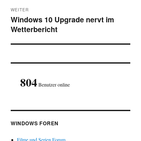
WEITER
Windows 10 Upgrade nervt im
Nächster
Wetterbericht
Beitrag:
804
Benutzer online
WINDOWS FOREN
Filme und Serien Forum