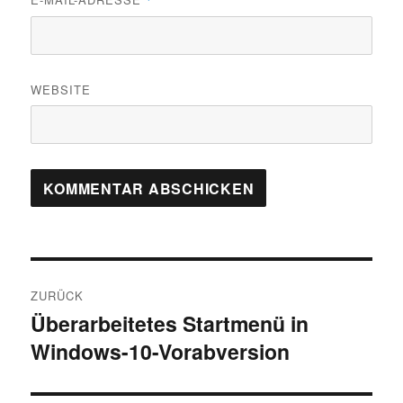
*
WEBSITE
Beitragsnavigation
ZURÜCK
Überarbeitetes Startmenü in
Vorheriger
Windows-10-Vorabversion
Beitrag: