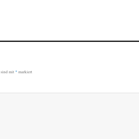
r sind mit
*
markiert