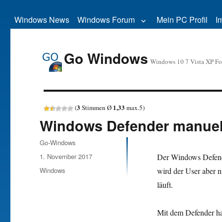
Windows News
Windows Forum
Mein PC Profil
I
Go Windows
Windows 10 7 Vista XP F
3
1,33
(
Stimmen Ø
max.
5
)
Windows Defender manuel
Autor
Go-Windows
Veröffentlicht
1. November 2017
Der Windows Defende
am
Kategorien
Windows
wird der User aber 
läuft.
Mit dem Defender ha