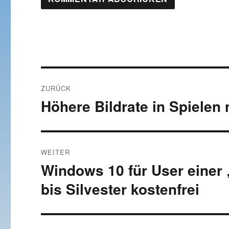
Beitragsnavigation
ZURÜCK
Höhere Bildrate in Spielen
Vorheriger
Beitrag:
WEITER
Windows 10 für User einer 
Nächster
Beitrag:
bis Silvester kostenfrei