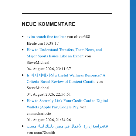
NEUE KOMMENTARE
avira search free toolbar
von oliver388
Heute
um 13:38:17
How to Understand Transfers, Team News, and
Major Sports Issues Like an Expert
von
SteveMicheal
04. August 2026, 23:11:37
Is 마사지매거진 a Useful Wellness Resource? A
Criteria-Based Review of Content Curatio
von
SteveMicheal
04. August 2026, 22:56:51
How to Securely Link Your Credit Card to Digital
Wallets (Apple Pay, Google Pay,
von
emmacharlotte
01. August 2026, 21:34:26
دراسة إدارة الأعمال في مصر: دليلك لبناء مست&#
von anna78smith