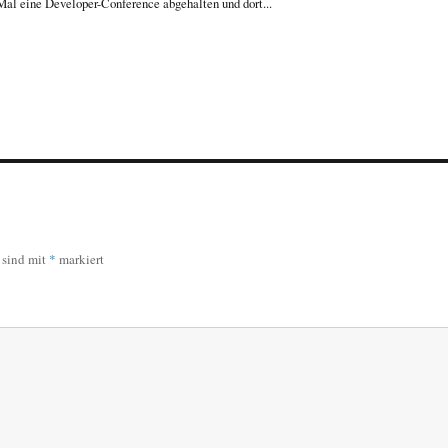
al eine Developer-Conference abgehalten und dort...
r sind mit
*
markiert