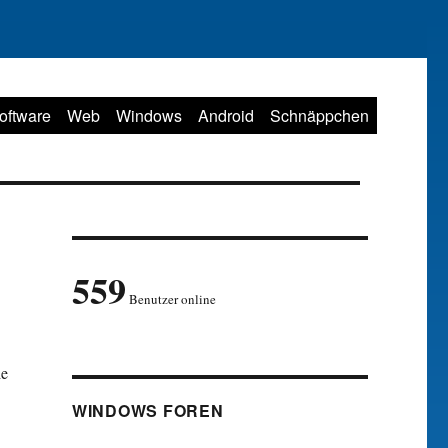
oftware
Web
Windows
Android
Schnäppchen
559
Benutzer online
ie
WINDOWS FOREN