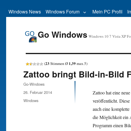
Windows News
Windows Forum
Mein PC Profil
I
Go Windows
Windows 10 7 Vista XP F
23
1,39
(
Stimmen Ø
max.
5
)
Zattoo bringt Bild-in-Bild
Autor
Go-Windows
Veröffentlicht
26. Februar 2014
Zattoo hat eine neu
am
Kategorien
Windows
veröffentlicht. Diese
auch eine komplette 
die Möglichkeit ein
Programm einen Bil