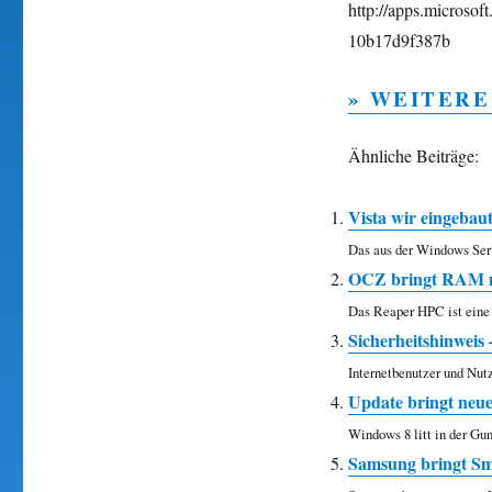
http://apps.microso
10b17d9f387b
» WEITERE
Ähnliche Beiträge:
Vista wir eingebau
Das aus der Windows Ser
OCZ bringt RAM m
Das Reaper HPC ist eine 
Sicherheitshinweis
Internetbenutzer und Nut
Update bringt neue 
Windows 8 litt in der Gun
Samsung bringt S