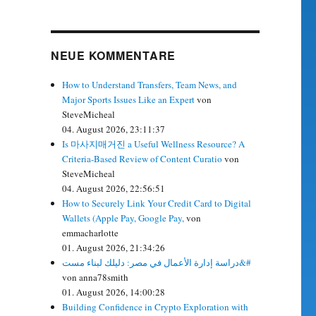
NEUE KOMMENTARE
How to Understand Transfers, Team News, and
Major Sports Issues Like an Expert
von
SteveMicheal
04. August 2026, 23:11:37
Is 마사지매거진 a Useful Wellness Resource? A
Criteria-Based Review of Content Curatio
von
SteveMicheal
04. August 2026, 22:56:51
How to Securely Link Your Credit Card to Digital
Wallets (Apple Pay, Google Pay,
von
emmacharlotte
01. August 2026, 21:34:26
دراسة إدارة الأعمال في مصر: دليلك لبناء مست&#
von anna78smith
01. August 2026, 14:00:28
Building Confidence in Crypto Exploration with