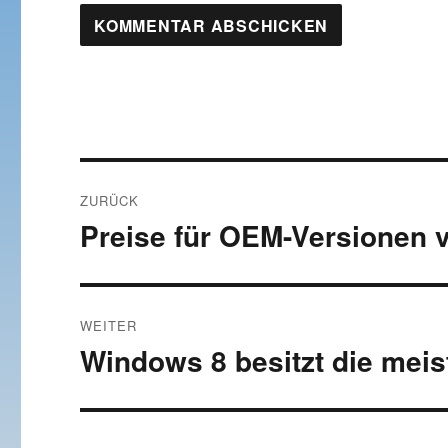
Beitragsnavigation
ZURÜCK
Preise für OEM-Versionen v
Vorheriger
Beitrag:
WEITER
Windows 8 besitzt die meis
Nächster
Beitrag: