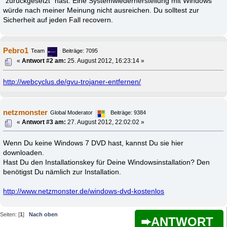
"zurückgesetzt" hast. Eine Systemwiederherstellung mit Windows
würde nach meiner Meinung nicht ausreichen. Du solltest zur
Sicherheit auf jeden Fall recovern.
Pebro1
Team
Beiträge: 7095
«
Antwort #2 am:
25. August 2012, 16:23:14 »
http://webcyclus.de/gvu-trojaner-entfernen/
netzmonster
Global Moderator
Beiträge: 9384
«
Antwort #3 am:
27. August 2012, 22:02:02 »
Wenn Du keine Windows 7 DVD hast, kannst Du sie hier
downloaden.
Hast Du den Installationskey für Deine Windowsinstallation? Den
benötigst Du nämlich zur Installation.
http://www.netzmonster.de/windows-dvd-kostenlos
Seiten: [
1
]
Nach oben
ANTWORT