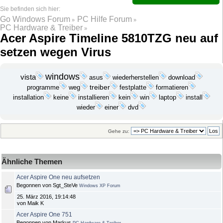
Go Windows Forum
PC Hilfe Forum
»
»
PC Hardware & Treiber
»
Acer Aspire Timeline 5810TZG neu auf
setzen wegen Virus
windows
vista
wiederherstellen
download
asus
programme
treiber
festplatte
weg
formatieren
installation
keine
installieren
kein
win
laptop
install
dvd
wieder
einer
Gehe zu:
Ähnliche Themen
Acer Aspire One neu aufsetzen
Begonnen von Sgt_SteVe
Windows XP Forum
25. März 2016, 19:14:48
von Maik K
Acer Aspire One 751
Begonnen von Markus
PC Hardware & Treiber