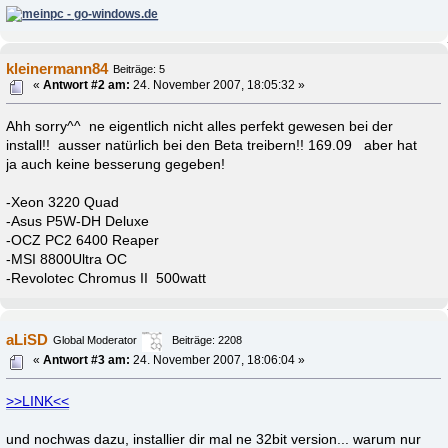
kleinermann84
Beiträge: 5
«
Antwort #2 am:
24. November 2007, 18:05:32 »
Ahh sorry^^ ne eigentlich nicht alles perfekt gewesen bei der
install!! ausser natürlich bei den Beta treibern!! 169.09 aber hat
ja auch keine besserung gegeben!
-Xeon 3220 Quad
-Asus P5W-DH Deluxe
-OCZ PC2 6400 Reaper
-MSI 8800Ultra OC
-Revolotec Chromus II 500watt
aLiSD
Global Moderator
Beiträge: 2208
«
Antwort #3 am:
24. November 2007, 18:06:04 »
>>LINK<<
und nochwas dazu, installier dir mal ne 32bit version... warum nur