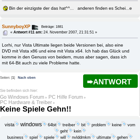
Bin der einzigste der das hat^^... anderen finden es Schei...e
SunnyboyXP
Beiträge: 1881
«
Antwort #11 am:
24. November 2007, 21:31:51 »
Lorhi, nur Vista Ultimate liegen beide Versionen bei, also eine
DVD mit Vista x86 und eine mit Vista x64. Ich hab das Glück und
komme in den Genuss von beidem, muss aber sagen, dass ich
mit 64-Bit auch zu viele Probleme hatte.
Seiten: [
1
]
Nach oben
ANTWORT
Go Windows Forum
PC Hilfe Forum
»
»
PC Hardware & Treiber
»
Keine Spiele Gehn!!
windows
vista
treiber
bit
problem
keine
64bit
vom
geht
kein
business
spiel
spiele
will
nvlddmkm
ultimate
gehen