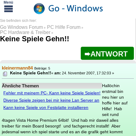
Go Windows Forum
PC Hilfe Forum
»
»
PC Hardware & Treiber
»
Keine Spiele Gehn!!
ANTWORT
kleinermann84
Beiträge: 5
Keine Spiele Gehn!!
«
am:
24. November 2007, 17:32:03 »
Ähnliche Themen
Hallöchin
erstmal bin
Fehler mit meinem PC- Kann keine Spiele Spielen!
neu hier un
Diverse Spiele zeigen bei mir keine Lan Server an
hoffe hier auf
Kann keine Spiele von Festplatte installieren
Hilfe! Hab
seit rund
4tagen Vista Home Premium 64bit! Und hab mir daweil alles
treiber für mein Board besorgt! und fachgerecht installt! Aber
jedesmal wenn ich spiel starte und es an die grafik geht kommt