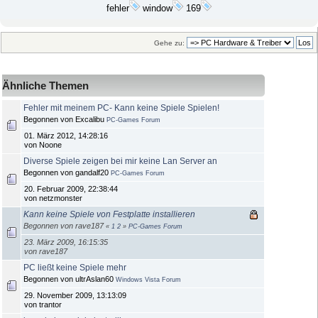
fehler
window
169
Gehe zu:
Ähnliche Themen
Fehler mit meinem PC- Kann keine Spiele Spielen!
Begonnen von Excalibu
PC-Games Forum
01. März 2012, 14:28:16
von Noone
Diverse Spiele zeigen bei mir keine Lan Server an
Begonnen von gandalf20
PC-Games Forum
20. Februar 2009, 22:38:44
von netzmonster
Kann keine Spiele von Festplatte installieren
Begonnen von rave187
«
1
2
»
PC-Games Forum
23. März 2009, 16:15:35
von rave187
PC ließt keine Spiele mehr
Begonnen von ultrAslan60
Windows Vista Forum
29. November 2009, 13:13:09
von trantor