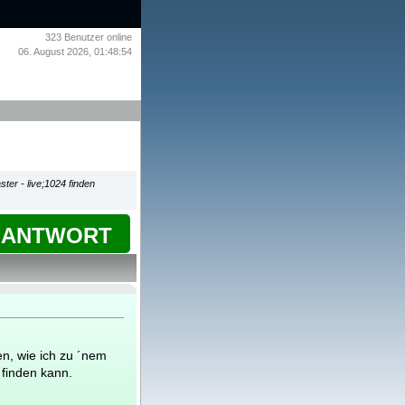
323
Benutzer online
06. August 2026, 01:48:54
ster - live;1024 finden
ANTWORT
en, wie ich zu ´nem
4 finden kann.