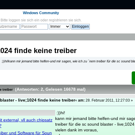
Windows Community
Bitte
loggen sie sich ein
oder
registrieren sie sich
.
024 finde keine treiber
-
:))hi!kann mir jemand bitte helfen-und mir sagen, wie ich zu ´nem treiber für die sc sound bla
(Antworten: 2
, Gelesen 16678 mal
)
e treiber
aster - live;1024 finde keine treiber
«
am:
28. Februar 2011, 12:27:03 »
:))hi!
kann mir jemand bitte helfen-und mir sag
it external, vll auch chipsatz
treiber für die sc sound blaster - live;102
?
vielen dank im voraus,
reiber und Software für Soun