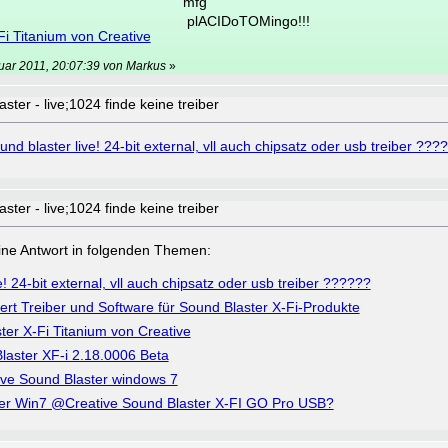
mfg
plACIDoTOMingo!!!
i Titanium von Creative
uar 2011, 20:07:39 von Markus
»
ter - live;1024 finde keine treiber
und blaster live! 24-bit external, vll auch chipsatz oder usb treiber ???
ter - live;1024 finde keine treiber
a eine Antwort in folgenden Themen:
e! 24-bit external, vll auch chipsatz oder usb treiber ??????
iert Treiber und Software für Sound Blaster X-Fi-Produkte
er X-Fi Titanium von Creative
laster XF-i 2.18.0006 Beta
tive Sound Blaster windows 7
er Win7 @Creative Sound Blaster X-FI GO Pro USB?