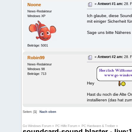
Noone
«
Antwort #1 am:
28. F
News-Redakteur
Ich glaube, diese Sound
Windows XP
mit einiger Sicherheit 
Sage uns bitte Näheres
Beiträge: 5001
Robin99
«
Antwort #2 am:
28. F
News-Redakteur
Windows 98
Beiträge: 713
Hey
Hast du noch die Alte O
installieren (das hat z
Seiten: [
1
]
Nach oben
Go Windows Forum
»
PC Hilfe Forum
»
PC Hardware & Treiber
»
soundcard-sound blaster - live;1