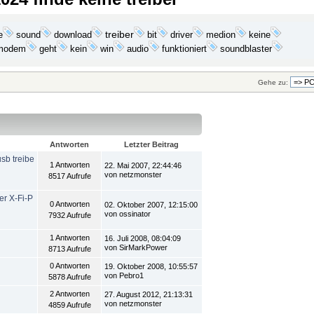
e
download
treiber
bit
medion
keine
sound
driver
geht
kein
win
funktioniert
modem
audio
soundblaster
Gehe zu:
Antworten
Letzter Beitrag
usb treibe
1 Antworten
22. Mai 2007, 22:44:46
von netzmonster
8517 Aufrufe
er X-Fi-P
0 Antworten
02. Oktober 2007, 12:15:00
von ossinator
7932 Aufrufe
1 Antworten
16. Juli 2008, 08:04:09
von SirMarkPower
8713 Aufrufe
0 Antworten
19. Oktober 2008, 10:55:57
von Pebro1
5878 Aufrufe
2 Antworten
27. August 2012, 21:13:31
von netzmonster
4859 Aufrufe