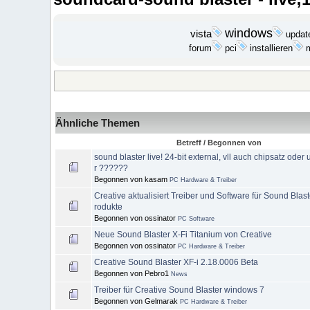
windows
vista
updat
installieren
forum
pci
Ähnliche Themen
Betreff / Begonnen von
sound blaster live! 24-bit external, vll auch chipsatz oder 
r ??????
Begonnen von kasam
PC Hardware & Treiber
Creative aktualisiert Treiber und Software für Sound Blast
rodukte
Begonnen von ossinator
PC Software
Neue Sound Blaster X-Fi Titanium von Creative
Begonnen von ossinator
PC Hardware & Treiber
Creative Sound Blaster XF-i 2.18.0006 Beta
Begonnen von Pebro1
News
Treiber für Creative Sound Blaster windows 7
Begonnen von Gelmarak
PC Hardware & Treiber