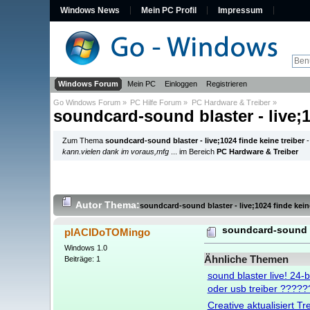
Windows News
Mein PC Profil
Impressum
Windows Forum
Mein PC
Einloggen
Registrieren
Go Windows Forum
»
PC Hilfe Forum
»
PC Hardware & Treiber
»
soundcard-sound blaster - live;1
Zum Thema
soundcard-sound blaster - live;1024 finde keine treiber
kann.vielen dank im voraus,mfg
... im Bereich
PC Hardware & Treiber
Autor
Thema:
soundcard-sound blaster - live;1024 finde kein
soundcard-sound bl
plACIDoTOMingo
Windows 1.0
Ähnliche Themen
Beiträge: 1
sound blaster live! 24-b
oder usb treiber ?????
Creative aktualisiert T