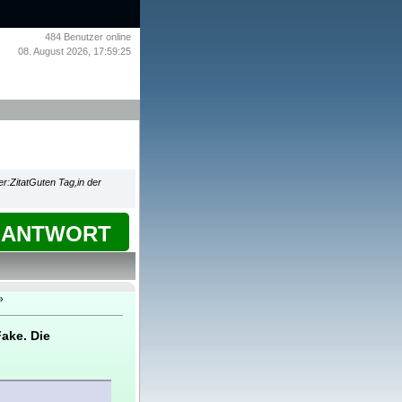
484
Benutzer online
08. August 2026, 17:59:25
er:ZitatGuten Tag,in der
ANTWORT
»
ake. Die