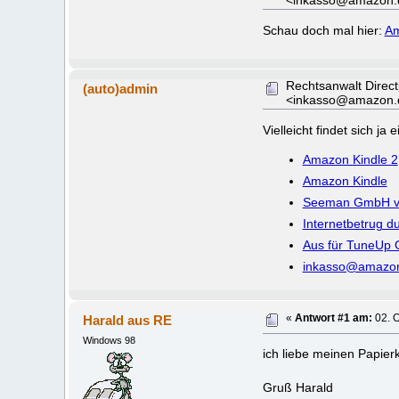
<inkasso@amazon.
Schau doch mal hier:
Am
Rechtsanwalt Dire
(auto)admin
<inkasso@amazon.
Vielleicht findet sich j
Amazon Kindle 2
Amazon Kindle
Seeman GmbH ve
Internetbetrug 
Aus für TuneUp
inkasso@amazo
Harald aus RE
«
Antwort #1 am:
02. O
Windows 98
ich liebe meinen Papie
Gruß Harald