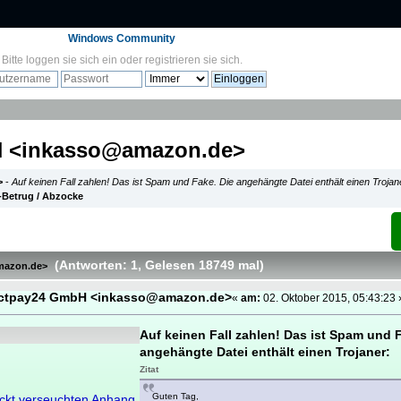
Windows Community
Bitte
loggen sie sich ein
oder
registrieren sie sich
.
H <inkasso@amazon.de>
>
-
Auf keinen Fall zahlen! Das ist Spam und Fake. Die angehängte Datei enthält einen Trojan
t-Betrug / Abzocke
(Antworten: 1
, Gelesen 18749 mal
)
mazon.de>
ectpay24 GmbH <inkasso@amazon.de>
«
am:
02. Oktober 2015, 05:43:23 
Auf keinen Fall zahlen! Das ist Spam und F
angehängte Datei enthält einen Trojaner:
Zitat
Guten Tag,
kt verseuchten Anhang