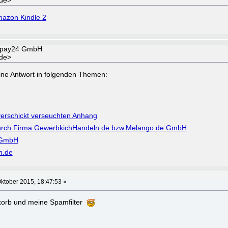
de>
azon Kindle 2
ctpay24 GmbH
de>
a eine Antwort in folgenden Themen:
rschickt verseuchten Anhang
durch Firma GewerbkichHandeln.de bzw.Melango.de GmbH
 GmbH
n.de
ktober 2015, 18:47:53 »
rkorb und meine Spamfilter