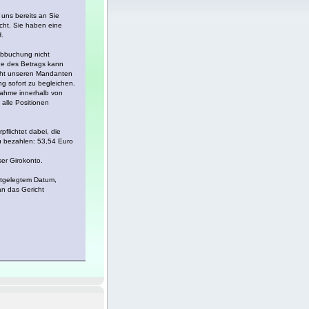
uns bereits an Sie
ht. Sie haben eine
.
bbuchung nicht
he des Betrags kann
cht unseren Mandanten
g sofort zu begleichen.
nahme innerhalb von
 alle Positionen
flichtet dabei, die
 bezahlen: 53,54 Euro
er Girokonto.
estgelegtem Datum,
n das Gericht