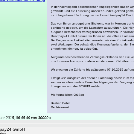
in der nachfolgend beschriebenen Angelegenheit haben wir 
gewandt, und die Forderung unserer Kunden geltend gemac
nicht beglichene Rechnung bei der Firma Directpay24 GmbH
Das von Ihnen angegebene Girokonto war im Moment der A
genügend gedeckt, um die Lastschrift auszuführen. Die Hö
aufgrund berechneter Verzugszinsen abweichen. In Vollma
Directpay24 GmbH ordnen wir Ihnen an, die offene Forderun
Bei Fragen oder Unklarheiten erwarten wir eine Kontaktauf
zwei Werktagen. Die vollständige Kostenaufstellung, der Sie
entnehmen können, ist beigefügt.
Aufgrund des bestehenden Zahlungsrückstands sind Sie verp
durch unsere Inanspruchnahme entstandenen Gebühren zu
Wir erwarten die Zahlung bis spätestens 07.10.2015 auf uns
Erfolgt kein Ausgleich der offenen Forderung bis bis zum f
werden wir ohne weitere Benachrichtigungen den Vorgang a
übergeben und der SCHUFA melden.
Mit freundlichen Grüßen
Bastian Böhm
Rechtsanwalt
ober 2015, 06:45:49 von 30000
»
ctpay24 GmbH