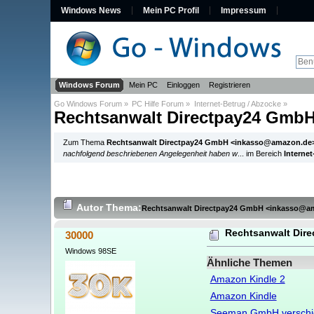
Windows News
Mein PC Profil
Impressum
Windows Forum
Mein PC
Einloggen
Registrieren
Go Windows Forum
»
PC Hilfe Forum
»
Internet-Betrug / Abzocke
»
Rechtsanwalt Directpay24 Gmb
Zum Thema
Rechtsanwalt Directpay24 GmbH <inkasso@amazon.de
nachfolgend beschriebenen Angelegenheit haben w
... im Bereich
Interne
Autor
Thema:
Rechtsanwalt Directpay24 GmbH <inkasso@a
Rechtsanwalt Dir
30000
Windows 98SE
Ähnliche Themen
Amazon Kindle 2
Amazon Kindle
Seeman GmbH verschic