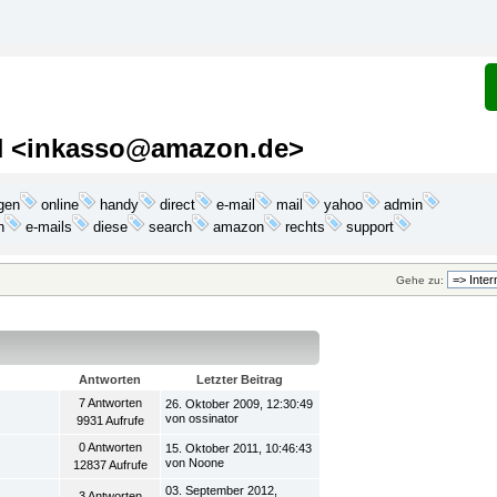
H <inkasso@amazon.de>
gen
mail
yahoo
online
handy
direct
e-mail
admin
search
n
e-mails
diese
amazon
rechts
support
Gehe zu:
Antworten
Letzter Beitrag
7 Antworten
26. Oktober 2009, 12:30:49
von ossinator
9931 Aufrufe
0 Antworten
15. Oktober 2011, 10:46:43
von Noone
12837 Aufrufe
03. September 2012,
3 Antworten