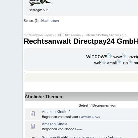
Beiträge: 598
Seiten: [
1
]
Nach oben
Go Windows Forum
»
PC Hilfe Forum
»
Internet-Betrug / Abzocke
»
Rechtsanwalt Directpay24 Gmb
windows
anzei
www
web
email
zip
tu
Ähnliche Themen
Betreff / Begonnen von
Amazon Kindle 2
Begonnen von ossinator
Hardware-News
Amazon Kindle
Begonnen von Noone
News
Seeman GmbH verschickt verseuchten Anhang