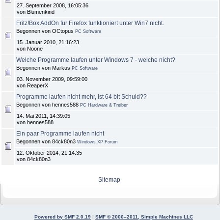
27. September 2008, 16:05:36
von Blumenkind
Fritz!Box AddOn für Firefox funktioniert unter Win7 nicht.
Begonnen von OCtopus
PC Software
15. Januar 2010, 21:16:23
von Noone
Welche Programme laufen unter Windows 7 - welche nicht?
Begonnen von Markus
PC Software
03. November 2009, 09:59:00
von ReaperX
Programme laufen nicht mehr, ist 64 bit Schuld??
Begonnen von hennes588
PC Hardware & Treiber
14. Mai 2011, 14:39:05
von hennes588
Ein paar Programme laufen nicht
Begonnen von 84ck80n3
Windows XP Forum
12. Oktober 2014, 21:14:35
von 84ck80n3
Sitemap
Powered by SMF 2.0.19
|
SMF © 2006–2011, Simple Machines LLC