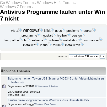
Go Windows Forum
Windows Hilfe Forum
»
»
Windows 7 Forum
»
Antivirus Programme laufen unter Win
7 nicht
windows
vista
probleme
startet
64bit
asus
programme
treiber
neustart
version
bit
problem
installation
kompatibel
extreme
commander
installieren
installiert
visual
forum
Gehe zu:
Ähnliche Themen
Bekomme meinen Tevion USB Scanner MD5345 unter Vista nicht mehr zu
m laufen :-(((
Begonnen von STAMB
PC Hardware & Treiber
24. Oktober 2008, 10:54:12
von Jean Raul
Laufen diese Programme unter Windows Vista Ultimate 64 Bit?
Begonnen von Froggg
Windows Vista Forum