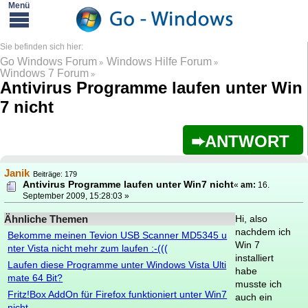
Go Windows Forum
Windows Hilfe Forum
»
»
Windows 7 Forum
»
Antivirus Programme laufen unter Win
7 nicht
ANTWORT
Janik
Beiträge: 179
Antivirus Programme laufen unter Win7 nicht
«
am:
16.
September 2009, 15:28:03 »
Ähnliche Themen
Hi, also
nachdem ich
Bekomme meinen Tevion USB Scanner MD5345 u
Win 7
nter Vista nicht mehr zum laufen :-(((
installiert
Laufen diese Programme unter Windows Vista Ulti
habe
mate 64 Bit?
musste ich
Fritz!Box AddOn für Firefox funktioniert unter Win7
auch ein
nicht.