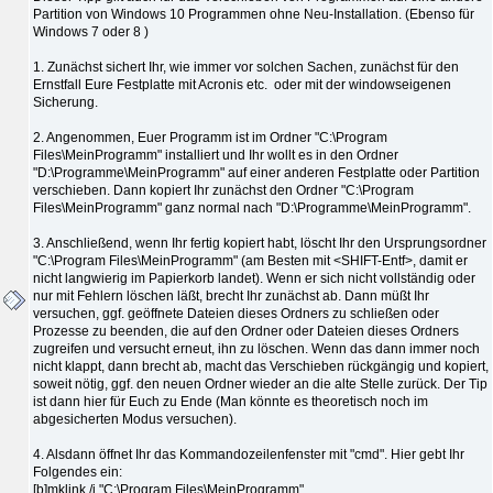
Partition von Windows 10 Programmen ohne Neu-Installation. (Ebenso für
Windows 7 oder 8 )
1. Zunächst sichert Ihr, wie immer vor solchen Sachen, zunächst für den
Ernstfall Eure Festplatte mit Acronis etc. oder mit der windowseigenen
Sicherung.
2. Angenommen, Euer Programm ist im Ordner "C:\Program
Files\MeinProgramm" installiert und Ihr wollt es in den Ordner
"D:\Programme\MeinProgramm" auf einer anderen Festplatte oder Partition
verschieben. Dann kopiert Ihr zunächst den Ordner "C:\Program
Files\MeinProgramm" ganz normal nach "D:\Programme\MeinProgramm".
3. Anschließend, wenn Ihr fertig kopiert habt, löscht Ihr den Ursprungsordner
"C:\Program Files\MeinProgramm" (am Besten mit <SHIFT-Entf>, damit er
nicht langwierig im Papierkorb landet). Wenn er sich nicht vollständig oder
nur mit Fehlern löschen läßt, brecht Ihr zunächst ab. Dann müßt Ihr
versuchen, ggf. geöffnete Dateien dieses Ordners zu schließen oder
Prozesse zu beenden, die auf den Ordner oder Dateien dieses Ordners
zugreifen und versucht erneut, ihn zu löschen. Wenn das dann immer noch
nicht klappt, dann brecht ab, macht das Verschieben rückgängig und kopiert,
soweit nötig, ggf. den neuen Ordner wieder an die alte Stelle zurück. Der Tip
ist dann hier für Euch zu Ende (Man könnte es theoretisch noch im
abgesicherten Modus versuchen).
4. Alsdann öffnet Ihr das Kommandozeilenfenster mit "cmd". Hier gebt Ihr
Folgendes ein:
[b]mklink /j "C:\Program Files\MeinProgramm"