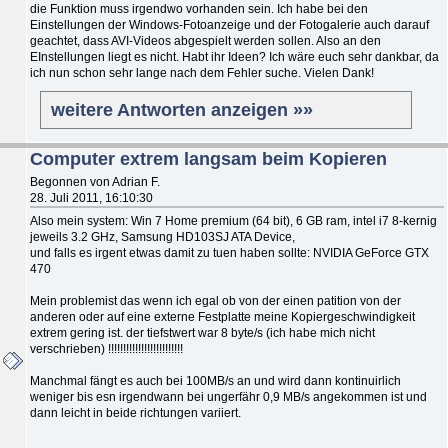
die Funktion muss irgendwo vorhanden sein. Ich habe bei den
Einstellungen der Windows-Fotoanzeige und der Fotogalerie auch darauf
geachtet, dass AVI-Videos abgespielt werden sollen. Also an den
EInstellungen liegt es nicht. Habt ihr Ideen? Ich wäre euch sehr dankbar, da
ich nun schon sehr lange nach dem Fehler suche. Vielen Dank!
weitere Antworten anzeigen »»
Computer extrem langsam beim Kopieren
Begonnen von Adrian F.
28. Juli 2011, 16:10:30
Also mein system: Win 7 Home premium (64 bit), 6 GB ram, intel i7 8-kernig
jeweils 3.2 GHz, Samsung HD103SJ ATA Device,
und falls es irgent etwas damit zu tuen haben sollte: NVIDIA GeForce GTX
470
Mein problemist das wenn ich egal ob von der einen patition von der
anderen oder auf eine externe Festplatte meine Kopiergeschwindigkeit
extrem gering ist. der tiefstwert war 8 byte/s (ich habe mich nicht
verschrieben) !!!!!!!!!!!!!!!!!!!!!!!!!
Manchmal fängt es auch bei 100MB/s an und wird dann kontinuirlich
weniger bis esn irgendwann bei ungerfähr 0,9 MB/s angekommen ist und
dann leicht in beide richtungen variiert.