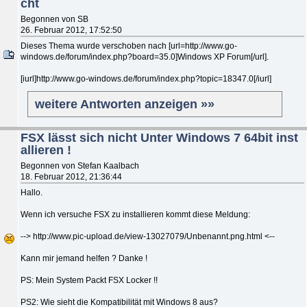
cht
Begonnen von SB
26. Februar 2012, 17:52:50
Dieses Thema wurde verschoben nach [url=http://www.go-
windows.de/forum/index.php?board=35.0]Windows XP Forum[/url].
[iurl]http://www.go-windows.de/forum/index.php?topic=18347.0[/iurl]
weitere Antworten anzeigen »»
FSX lässt sich nicht Unter Windows 7 64bit inst
allieren !
Begonnen von Stefan Kaalbach
18. Februar 2012, 21:36:44
Hallo.
Wenn ich versuche FSX zu installieren kommt diese Meldung:
--> http://www.pic-upload.de/view-13027079/Unbenannt.png.html <--
Kann mir jemand helfen ? Danke !
PS: Mein System Packt FSX Locker !!
PS2: Wie sieht die Kompatibilität mit Windows 8 aus?