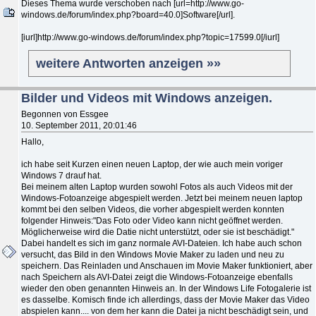
Dieses Thema wurde verschoben nach [url=http://www.go-
windows.de/forum/index.php?board=40.0]Software[/url].
[iurl]http://www.go-windows.de/forum/index.php?topic=17599.0[/iurl]
weitere Antworten anzeigen »»
Bilder und Videos mit Windows anzeigen.
Begonnen von Essgee
10. September 2011, 20:01:46
Hallo,
ich habe seit Kurzen einen neuen Laptop, der wie auch mein voriger
Windows 7 drauf hat.
Bei meinem alten Laptop wurden sowohl Fotos als auch Videos mit der
Windows-Fotoanzeige abgespielt werden. Jetzt bei meinem neuen laptop
kommt bei den selben Videos, die vorher abgespielt werden konnten
folgender Hinweis:"Das Foto oder Video kann nicht geöffnet werden.
Möglicherweise wird die Datie nicht unterstützt, oder sie ist beschädigt."
Dabei handelt es sich im ganz normale AVI-Dateien. Ich habe auch schon
versucht, das Bild in den Windows Movie Maker zu laden und neu zu
speichern. Das Reinladen und Anschauen im Movie Maker funktioniert, aber
nach Speichern als AVI-Datei zeigt die Windows-Fotoanzeige ebenfalls
wieder den oben genannten Hinweis an. In der Windows Life Fotogalerie ist
es dasselbe. Komisch finde ich allerdings, dass der Movie Maker das Video
abspielen kann.... von dem her kann die Datei ja nicht beschädigt sein, und