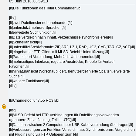
05. Juni 2010, 08:59:13
[b]Die Funktionen des Total Commander:[/b]
[list]
[li]zwei Dateifenster nebeneinander[/li]
[li]unterstützt mehrere Sprachen[/li]
[li]erweiterte Suchfunktion[/li]
[li]Dateivergleich nach Inhalt, Verzeichnisse synchronisieren[/li]
[li]Schnellansicht[/li]
[li]unterstützt Archivformate: ZIP, ARJ, LZH, RAR, UC2, CAB, TAR, GZ, ACE[/li]
[li]eingebauter FTP-Client mit MLSD-Befehl-Unterstützung[/li]
[li]Parallelport-Verbindung, Mehrfach-Umbenenntool[/li]
[li]mehrseitiges Interface, reguläre Ausdrücke, Knöpfe für Verlauf,
Favoriten[/li]
[li]Miniaturansicht (Vorschaubilder), benutzerdefinierte Spalten, erweiterte
Suche[/li]
[li]weitere Funktionen[/li]
[/list]
[b]Changelog für 7.55 RC3:[/b]
[list]
[li]MLSD-Befehl bei FTP-Verbindungen für Dateilistings verwenden
(genauere Zeitauflösung, Zeit in UTC)[/li]
[li]Dateien zwischen 2 Computern per USB-Kabelverbindung übertragen[/li]
[li]Verbesserungen zur Funktion Verzeichnisse Synchronisieren: Vergleichen
mit Plugins und via FTP, Optionen zum [/li]