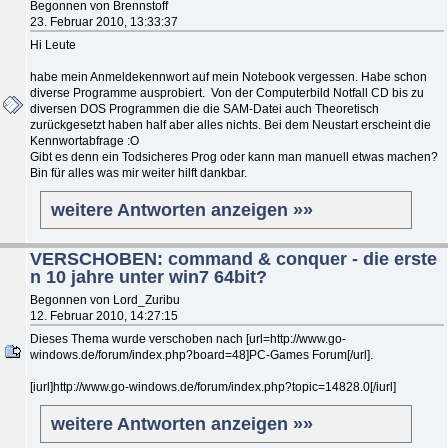
Begonnen von Brennstoff
23. Februar 2010, 13:33:37
Hi Leute
habe mein Anmeldekennwort auf mein Notebook vergessen. Habe schon
diverse Programme ausprobiert. Von der Computerbild Notfall CD bis zu
diversen DOS Programmen die die SAM-Datei auch Theoretisch
zurückgesetzt haben half aber alles nichts. Bei dem Neustart erscheint die
Kennwortabfrage :O
Gibt es denn ein Todsicheres Prog oder kann man manuell etwas machen?
Bin für alles was mir weiter hilft dankbar.
weitere Antworten anzeigen »»
VERSCHOBEN: command & conquer - die erste
n 10 jahre unter win7 64bit?
Begonnen von Lord_Zuribu
12. Februar 2010, 14:27:15
Dieses Thema wurde verschoben nach [url=http://www.go-
windows.de/forum/index.php?board=48]PC-Games Forum[/url].
[iurl]http://www.go-windows.de/forum/index.php?topic=14828.0[/iurl]
weitere Antworten anzeigen »»