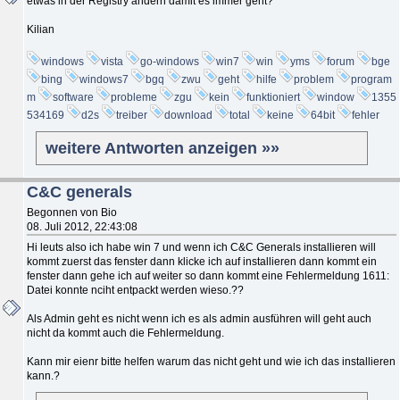
etwas in der Registry ändern damit es immer geht?
Kilian
windows
vista
go-windows
win7
win
yms
forum
bge
bing
windows7
bgq
zwu
geht
hilfe
problem
program
m
software
probleme
zgu
kein
funktioniert
window
1355
534169
d2s
treiber
download
total
keine
64bit
fehler
weitere Antworten anzeigen »»
C&C generals
Begonnen von Bio
08. Juli 2012, 22:43:08
Hi leuts also ich habe win 7 und wenn ich C&C Generals installieren will
kommt zuerst das fenster dann klicke ich auf installieren dann kommt ein
fenster dann gehe ich auf weiter so dann kommt eine Fehlermeldung 1611:
Datei konnte nciht entpackt werden wieso.??
Als Admin geht es nicht wenn ich es als admin ausführen will geht auch
nicht da kommt auch die Fehlermeldung.
Kann mir eienr bitte helfen warum das nicht geht und wie ich das installieren
kann.?