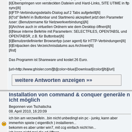
[li]Überspringen von versteckten Dateien und Hard-Links, SITE UTIME in ftp
sync[/li]
[li]FTP-Verbindungsdetails-Dialog auf 2 Tabs aufgeteilt[/li]
[li]"cd" Befehl in Buttonbar und Startmenü akzeptiert jetzt den Parameter
/user: (Benutzername für Netzwerkverbindung)[/li]
[li]Archive auch in virtuellen Ordnern wie dem Desktop öffnen[/li]
[li]Neue interne Befehle mit Parametern: SELECTFILES, OPENTABSL und
OPENTABSR, z.B. für Buttonbar[/li]
[li]Benutzerdefinierter Browsertyp (user agent) für HTTP-Verbindungen[/li]
[li]Entpacken des Verzeichnisdatums aus Archiven[/li]
[/list]
Das Programm ist Shareware und kostet 26 Euro.
[url=http://www.ghisler.com/][b][color=blue]Download[/color][/b][/url]
weitere Antworten anzeigen »»
Installation von command & conquer generäle n
icht möglich
Begonnen von Tschatscha
08. April 2010, 16:20:09
ich bin am verzweifeln...bin nicht unbedingt ein pc - junky, kann aber
immerhin spiele ( eigentlich ) installieren...
bekomm es aber unter win7, mit ccg einfach nicht hin...