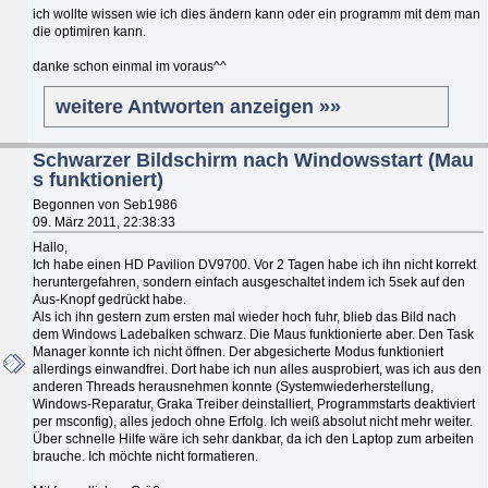
ich wollte wissen wie ich dies ändern kann oder ein programm mit dem man
die optimiren kann.
danke schon einmal im voraus^^
weitere Antworten anzeigen »»
Schwarzer Bildschirm nach Windowsstart (Mau
s funktioniert)
Begonnen von Seb1986
09. März 2011, 22:38:33
Hallo,
Ich habe einen HD Pavilion DV9700. Vor 2 Tagen habe ich ihn nicht korrekt
heruntergefahren, sondern einfach ausgeschaltet indem ich 5sek auf den
Aus-Knopf gedrückt habe.
Als ich ihn gestern zum ersten mal wieder hoch fuhr, blieb das Bild nach
dem Windows Ladebalken schwarz. Die Maus funktionierte aber. Den Task
Manager konnte ich nicht öffnen. Der abgesicherte Modus funktioniert
allerdings einwandfrei. Dort habe ich nun alles ausprobiert, was ich aus den
anderen Threads herausnehmen konnte (Systemwiederherstellung,
Windows-Reparatur, Graka Treiber deinstalliert, Programmstarts deaktiviert
per msconfig), alles jedoch ohne Erfolg. Ich weiß absolut nicht mehr weiter.
Über schnelle Hilfe wäre ich sehr dankbar, da ich den Laptop zum arbeiten
brauche. Ich möchte nicht formatieren.