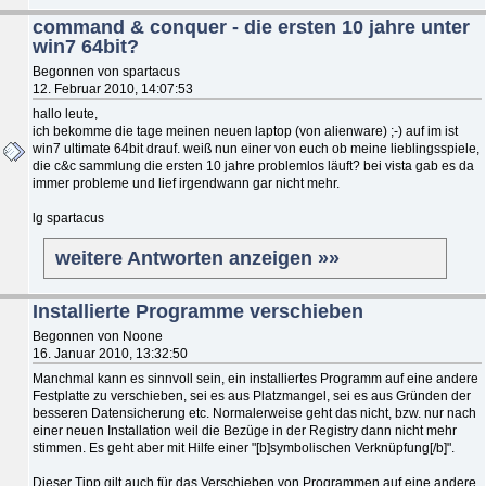
command & conquer - die ersten 10 jahre unter
win7 64bit?
Begonnen von spartacus
12. Februar 2010, 14:07:53
hallo leute,
ich bekomme die tage meinen neuen laptop (von alienware) ;-) auf im ist
win7 ultimate 64bit drauf. weiß nun einer von euch ob meine lieblingsspiele,
die c&c sammlung die ersten 10 jahre problemlos läuft? bei vista gab es da
immer probleme und lief irgendwann gar nicht mehr.
lg spartacus
weitere Antworten anzeigen »»
Installierte Programme verschieben
Begonnen von Noone
16. Januar 2010, 13:32:50
Manchmal kann es sinnvoll sein, ein installiertes Programm auf eine andere
Festplatte zu verschieben, sei es aus Platzmangel, sei es aus Gründen der
besseren Datensicherung etc. Normalerweise geht das nicht, bzw. nur nach
einer neuen Installation weil die Bezüge in der Registry dann nicht mehr
stimmen. Es geht aber mit Hilfe einer "[b]symbolischen Verknüpfung[/b]".
Dieser Tipp gilt auch für das Verschieben von Programmen auf eine andere