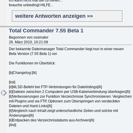
ich kann nicht mal die cd öffnen...
brauche unbedingt HILFE...
weitere Antworten anzeigen »»
Total Commander 7.55 Beta 1
Begonnen von ossinator
26. März 2010, 10:21:09
Der bekannte Dateimanager Total Commander liegt nun in einer neuen
Beta Version (7.55 Beta 1) vor.
Die Funktionen im Überblick:
[b]Changelog:[/b]
[list]
[li]MLSD-Befehl bei FTP-Verbindungen für Dateilistings[/li]
[li]Dateien zwischen 2 Computern per USB-Kabelverbindung übertragen[/li]
[li]Verbesserungen zur Funktion Verzeichnisse Synchronisieren: Vergleichen
mit Plugins und via FTP, Optionen zum Überspringen von versteckten
Dateien und Hard-Links[/li]
[li]Vergleich nach Inhalt zeigt unterschiedliche Zeilen und solche mit
Änderungen[/li]
[li]Entpacken des Verzeichnisdatums aus Archiven[/li]
[/list]