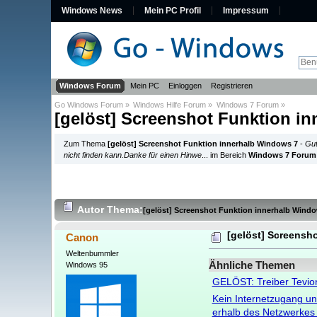
Windows News
Mein PC Profil
Impressum
Windows Forum
Mein PC
Einloggen
Registrieren
Go Windows Forum
»
Windows Hilfe Forum
»
Windows 7 Forum
»
[gelöst] Screenshot Funktion i
Zum Thema
[gelöst] Screenshot Funktion innerhalb Windows 7
-
Gut
nicht finden kann.Danke für einen Hinwe
... im Bereich
Windows 7 Forum
Autor
Thema:
[gelöst] Screenshot Funktion innerhalb Wind
[gelöst] Screensh
Canon
Weltenbummler
Ähnliche Themen
Windows 95
GELÖST: Treiber Tevi
Kein Internetzugang un
erhalb des Netzwerkes