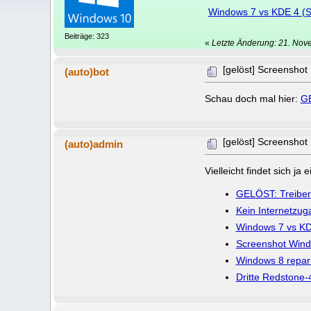
Windows 7 vs KDE 4 (S
Beiträge: 323
«
Letzte Änderung: 21. Nov
[gelöst] Screenshot
(auto)bot
Schau doch mal hier:
GE
[gelöst] Screenshot
(auto)admin
Vielleicht findet sich j
GELÖST: Treiber
Kein Internetzug
Windows 7 vs KD
Screenshot Windo
Windows 8 repari
Dritte Redstone-