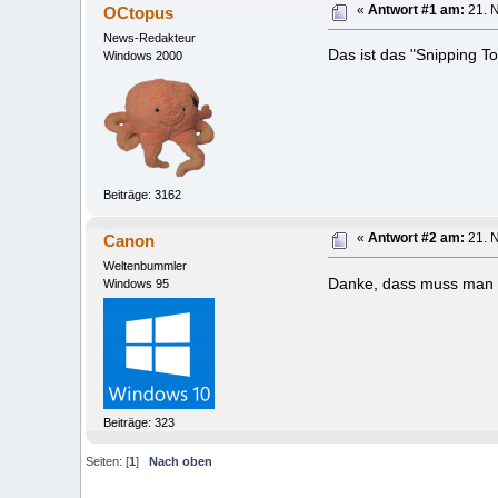
OCtopus
«
Antwort #1 am:
21. 
News-Redakteur
Das ist das "Snipping To
Windows 2000
Beiträge: 3162
Canon
«
Antwort #2 am:
21. 
Weltenbummler
Danke, dass muss man e
Windows 95
Beiträge: 323
Seiten: [
1
]
Nach oben