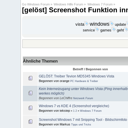
Go Windows Forum
»
Windows Hilfe Forum
»
Windows 7 Forum
»
[gelöst] Screenshot Funktion i
windows
vista
update
geht
service
games
Ähnliche Themen
Betreff / Begonnen von
GELÖST: Treiber Tevion MD5345 Windows Vista
Begonnen von orange
PC Hardware & Treiber
Kein Internetzugang unter Windows Vista (Ping innerhalb
werkes möglich)
Begonnen von LeChiffre
Netzwerk Forum
Windows 7 vs KDE 4 (Screenshot vergleiche)
Begonnen von tekstep
«
1
2
»
Windows 7 Forum
Screenshot Windows 7 mit Snipping Tool - Bildschirmfot
Begonnen von Markus
Tipps und Tricks