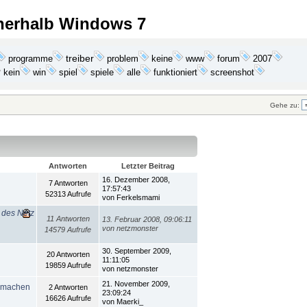
nnerhalb Windows 7
programme
treiber
problem
keine
2007
www
forum
kein
win
funktioniert
screenshot
spiel
spiele
alle
Gehe zu:
Antworten
Letzter Beitrag
16. Dezember 2008,
7 Antworten
17:57:43
52313 Aufrufe
von Ferkelsmami
 des Netz
11 Antworten
13. Februar 2008, 09:06:11
von netzmonster
14579 Aufrufe
30. September 2009,
20 Antworten
11:11:05
19859 Aufrufe
von netzmonster
21. November 2009,
o machen
2 Antworten
23:09:24
16626 Aufrufe
von Maerki_