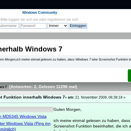
Windows Community
Bitte
loggen sie sich ein
oder
registrieren sie sich
.
nnerhalb Windows 7
en Morgen,ich meine einmal gelesen zu haben, dass Windows 7 eine Screenshot Funktion beei
(Antworten: 2
, Gelesen 11296 mal
)
ows 7
ot Funktion innerhalb Windows 7
«
am:
21. November 2009, 06:38:18 »
Guten Morgen,
on MD5345 Windows Vista
ich meine einmal gelesen zu haben, dass
ter Windows Vista (Ping inn
Screenshot Funktion beeinhaltet, die ich a
 möglich)