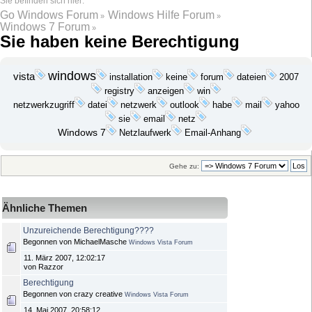
Go Windows Forum
Windows Hilfe Forum
»
»
Windows 7 Forum
»
Sie haben keine Berechtigung
windows
vista
installation
keine
dateien
2007
forum
anzeigen
win
registry
datei
netzwerk
outlook
mail
yahoo
netzwerkzugriff
habe
sie
email
netz
Windows 7
Netzlaufwerk
Email-Anhang
Gehe zu:
Ähnliche Themen
Unzureichende Berechtigung????
Begonnen von MichaelMasche
Windows Vista Forum
11. März 2007, 12:02:17
von Razzor
Berechtigung
Begonnen von crazy creative
Windows Vista Forum
14. Mai 2007, 20:58:12