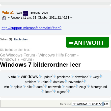
Pebro1
Team
Beiträge: 7095
«
Antwort #1 am:
31. Oktober 2011, 22:46:31 »
http://support.microsoft.com/fixit/#tab0
Seiten: [
1
]
Nach oben
ANTWORT
Go Windows Forum
Windows Hilfe Forum
»
»
Windows 7 Forum
»
Windows 7 bilderordner leer
windows
vista
update
probleme
download
weg
problem
keine
dateien
november
win
datei
netzwerk
ordner
spiele
alle
zeigt
hintergrund
leere
eigene
Gehe zu: