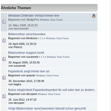
Ähnliche Themen
Windows Defender Verlauf immer leer
Begonnen von SledgeFox
Windows Vista Forum
15. März 2008, 19:22:31
von netzmonster
Bilderordner verschwunden
Begonnen von Afrolocke
«
1
2
»
Windows Vista Forum
29. April 2008, 21:39:15
von Pebro1
Bilderordner reagiert nicht!
Begonnen von susanneb
«
1
2
»
Windows Vista Forum
30. August 2009, 15:53:35
von susanneb
Papierkorb zeigt immer leer an
Begonnen von quaster
Windows Vista Forum
30. Dezember 2010, 17:08:49
von bagira
Keine möglichkeit Papierkorbsymbol für voll oder leer zu ändern...
Begonnen von derspeet
Windows Vista Forum
25. Juni 2012, 14:47:23
von derspeet
Vista/ Bilderordner verschwunden/ überall schon gesucht!