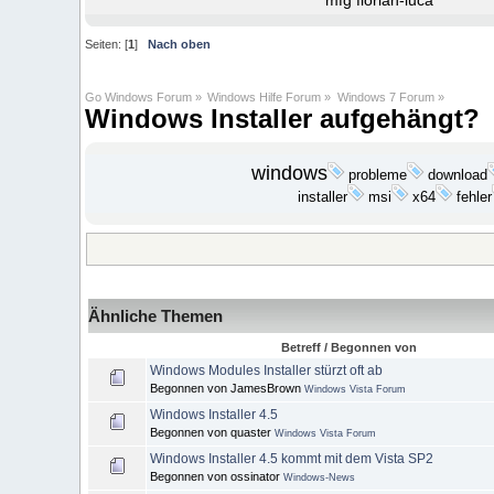
mfg florian-luca
Seiten: [
1
]
Nach oben
Go Windows Forum
»
Windows Hilfe Forum
»
Windows 7 Forum
»
Windows Installer aufgehängt?
windows
probleme
download
fehler
installer
msi
x64
Ähnliche Themen
Betreff / Begonnen von
Windows Modules Installer stürzt oft ab
Begonnen von JamesBrown
Windows Vista Forum
Windows Installer 4.5
Begonnen von quaster
Windows Vista Forum
Windows Installer 4.5 kommt mit dem Vista SP2
Begonnen von ossinator
Windows-News