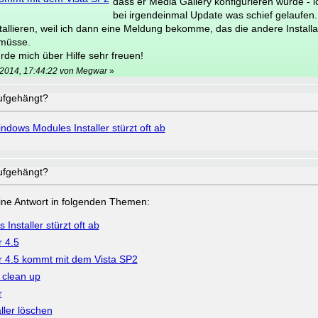
dass er Media Gallery konfigurieren würde - i
bei irgendeinmal Update was schief gelaufen.
tallieren, weil ich dann eine Meldung bekomme, das die andere Installat
müsse.
rde mich über Hilfe sehr freuen!
i 2014, 17:44:22 von Megwar
»
aufgehängt?
ndows Modules Installer stürzt oft ab
aufgehängt?
a eine Antwort in folgenden Themen:
nstaller stürzt oft ab
r 4.5
r 4.5 kommt mit dem Vista SP2
 clean up
r
ller löschen