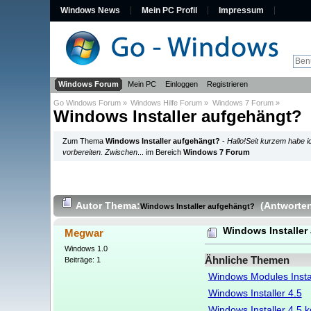
Windows News
Mein PC Profil
Impressum
Windows Forum
Mein PC
Einloggen
Registrieren
Go Windows Forum
»
Windows Hilfe Forum
»
Windows 7 Forum
»
Windows Installer aufgehängt?
Zum Thema
Windows Installer aufgehängt?
-
Hallo!Seit kurzem habe i
vorbereiten. Zwischen
... im Bereich
Windows 7 Forum
Autor
Thema:
(Antworten
Windows Installer aufgehängt?
Windows Installer
Megwar
Windows 1.0
Ähnliche Themen
Beiträge: 1
Windows Modules Install
Windows Installer 4.5
Windows Installer 4.5 