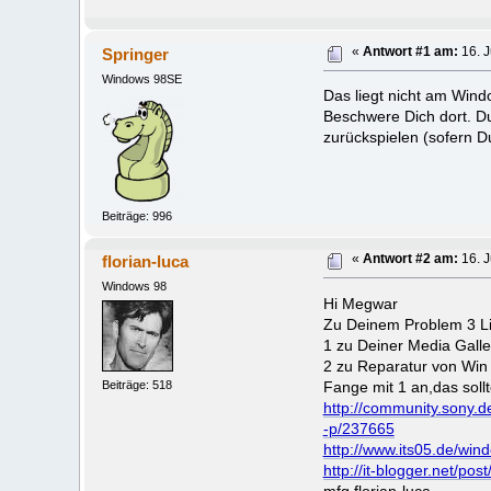
Springer
«
Antwort #1 am:
16. J
Windows 98SE
Das liegt nicht am Wind
Beschwere Dich dort. D
zurückspielen (sofern Du
Beiträge: 996
florian-luca
«
Antwort #2 am:
16. J
Windows 98
Hi Megwar
Zu Deinem Problem 3 L
1 zu Deiner Media Galle
2 zu Reparatur von Win I
Beiträge: 518
Fange mit 1 an,das sol
http://community.sony.
-p/237665
http://www.its05.de/win
http://it-blogger.net/pos