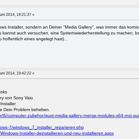
uni 2014, 19:21:37 »
ows Installer, sondern an Deiner "Media Gallery", was immer das komi
u kannst auch versuchen, eine Systemwiederherstellung zu machen, bz
 hoffentlich eines angelegt hast)...
uni 2014, 19:42:22 »
inks
ry von Sony Vaio
nstaller
lte Dein Problem beheben.
de/t5/computer-zubehor/quot-media-gallery-merge-modules-x64-msi-quo
dows-7/windows_7_installer_reparieren.php
t/Windows-Installer-deinstallieren-und-neu-installieren.aspx