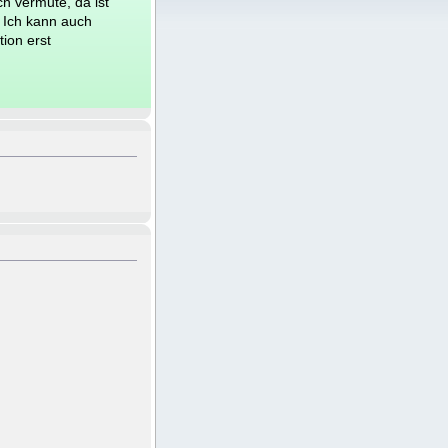
ch vermute, da ist
 Ich kann auch
ion erst