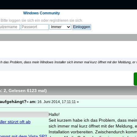
Windows Community
Bitte
loggen sie sich ein
oder
registrieren sie sich
.
ch das Problem, dass mein Windows Installer sich immer mal kurz öffnet mit der Meldung, er w
: 2
, Gelesen 6123 mal
)
 aufgehängt?
«
am:
16. Juni 2014, 17:11:11 »
Hallo!
Seit kurzem habe ich das Problem, dass mein
er stürzt oft ab
sich immer mal kurz öffnet mit der Meldung, 
Installation vorbereiten. Zwischendurch kom
kommt mit dem Vista SP2