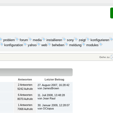
problem
media
installieren
forum
sony
zeigt
konfigurieren
yahoo
konfiguration
web
beheben
meldung
modules
Gehe zu:
Antworten
Letzter Beitrag
2 Antworten
27. August 2007, 16:28:42
von JamesBrown
9242 Aufrufe
6 Antworten
11. Juli 2008, 13:48:28
von Jean Raul
8070 Aufrufe
1 Antworten
30. Januar 2009, 12:28:07
von OCtopus
7068 Aufrufe