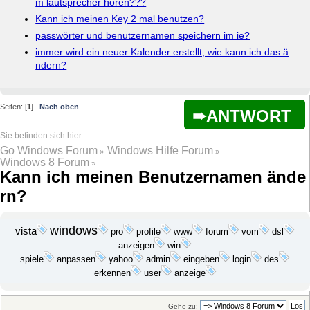
m lautsprecher hören???
Kann ich meinen Key 2 mal benutzen?
passwörter und benutzernamen speichern im ie?
immer wird ein neuer Kalender erstellt, wie kann ich das ä
ndern?
Seiten: [
1
]
Nach oben
ANTWORT
Go Windows Forum
Windows Hilfe Forum
»
»
Windows 8 Forum
»
Kann ich meinen Benutzernamen ände
rn?
windows
vista
pro
profile
www
forum
vom
dsl
anzeigen
win
yahoo
spiele
anpassen
admin
eingeben
login
des
erkennen
user
anzeige
Gehe zu: