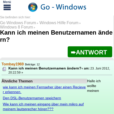
Go Windows Forum
Windows Hilfe Forum
»
»
Windows 8 Forum
»
Kann ich meinen Benutzernamen ände
rn?
ANTWORT
Tombay1969
Beiträge: 12
Kann ich meinen Benutzernamen ändern?
«
am:
23. Juni 2012,
20:22:59 »
Ähnliche Themen
Hallo ich
wollte
wie kann ich meinen Fernseher über einen Recieve
meinen
r erkennen.
Den DSL-Benutzernamen speichern
Wie kann ich meinen eingang über mein mikro auf
meinem lautsprecher hören???