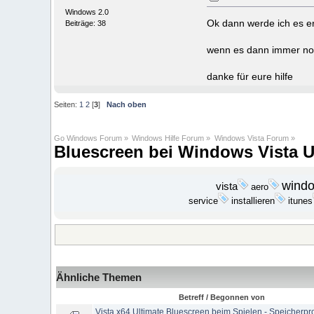
Windows 2.0
Ok dann werde ich es ers
Beiträge: 38
wenn es dann immer noc
danke für eure hilfe
Seiten:
1
2
[
3
]
Nach oben
Go Windows Forum
»
Windows Hilfe Forum
»
Windows Vista Forum
»
Bluescreen bei Windows Vista Ul
wind
vista
aero
installieren
service
itunes
Ähnliche Themen
Betreff / Begonnen von
Vista x64 Ultimate Bluescreen beim Spielen - Speicherp