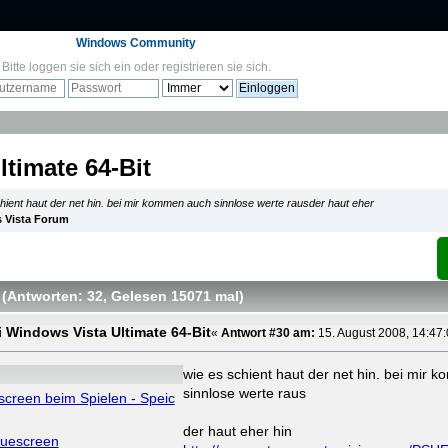
Windows Community
Bitte
loggen sie sich ein
oder
registrieren sie sich
.
timate 64-Bit
hient haut der net hin. bei mir kommen auch sinnlose werte rausder haut eher
 Vista Forum
(Antworten: 32
, Gelesen 15071 mal
)
i Windows Vista Ultimate 64-Bit
«
Antwort #30 am:
15. August 2008, 14:47:
wie es schient haut der net hin. bei mir
sinnlose werte raus
escreen beim Spielen - Speic
der haut eher hin
luescreen