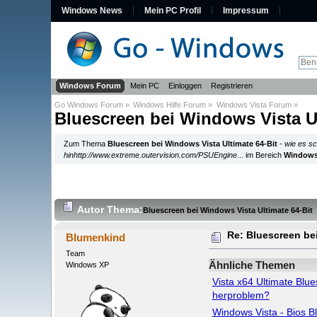
Windows News
Mein PC Profil
Impressum
Windows Forum
Mein PC
Einloggen
Registrieren
Go Windows Forum
»
Windows Hilfe Forum
»
Windows Vista Forum
»
Bluescreen bei Windows Vista Ul
Zum Thema
Bluescreen bei Windows Vista Ultimate 64-Bit
-
wie es sc
hinhttp://www.extreme.outervision.com/PSUEngine
... im Bereich
Windows
Autor
Thema:
Bluescreen bei Windows Vista Ultimate 64-Bit
Re: Bluescreen be
Blumenkind
Team
Ähnliche Themen
Windows XP
Vista x64 Ultimate Blu
herproblem?
Windows Vista - Bios B