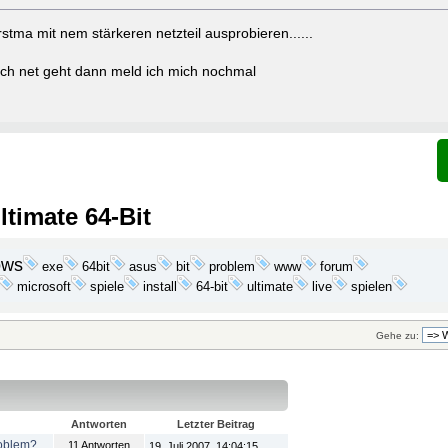
tma mit nem stärkeren netzteil ausprobieren......
h net geht dann meld ich mich nochmal
timate 64-Bit
ows
exe
bit
problem
64bit
asus
www
forum
microsoft
live
spiele
install
64-bit
ultimate
spielen
Gehe zu:
Antworten
Letzter Beitrag
roblem?
11 Antworten
19. Juli 2007, 14:04:15