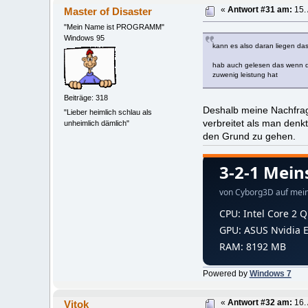
Master of Disaster
«
Antwort #31 am:
15.
"Mein Name ist PROGRAMM"
Windows 95
kann es also daran liegen das
hab auch gelesen das wenn de
zuwenig leistung hat
Beiträge: 318
Deshalb meine Nachfrage
"Lieber heimlich schlau als
verbreitet als man denkt
unheimlich dämlich"
den Grund zu gehen.
Powered by
Windows 7
Vitok
«
Antwort #32 am:
16.