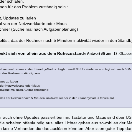
der schlafen.
en für das Problem zuständig sein :
t, Updates zu laden
al von der Netzwerkkarte oder Maus
echner (Suche mal nach Aufgabenplanung)
gelöst, das der Rechner nach 5 Minuten inaktivität wieder in den Stand
ckt sich von allein aus dem Ruhezustand
«
Antwort #5 am:
13. Oktober
hner auch immer in den Standby-Modus. Täglich um 8.30 Uhr startet er und legt sich nach 5 Min
 das Problem zuständig sein :
ates zu laden
 der Netzwerkkarte oder Maus
r (Suche mal nach Aufgabenplanung)
, das der Rechner nach 5 Minuten inaktivität wieder in den Standbymodus fahren soll.
er auch ohne Updates passiert bei mir, Tastatur und Maus sind über U
 die schalten offenkundig aus, alles Lichter gehen aus sowohl an der M
ch keine Vorhanden die das auslösen könnten. Aber is en guter Tipp d