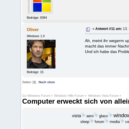
Beiträge: 9384
Oliver
«
Antwort #11 am:
13. 
Windows 1.0
Ah, meint ihr wegerm u
macht das immer Nachmi
Und ich habe das Probl
Beiträge: 15
Seiten: [
1
]
Nach oben
Go Windows Forum
»
Windows Hilfe Forum
»
Windows Vista Forum
»
Computer erweckt sich von all
windo
vista
aero
glass
media
sleep
forum
ce