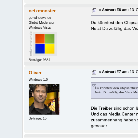
netzmonster
«
Antwort #6 am:
13. O
go-windows.de
Du könntest den Chipsatz
Global Moderator
Windows Vista
Nutzt Du zufällig das V
Beiträge: 9384
Oliver
«
Antwort #7 am:
13. O
Windows 1.0
Du könntest den Chipsatztreibe
Nutzt Du zufällig das Vista M
Die Treiber sind schon 
Und das Media Center nut
Beiträge: 15
zusammenhang haben soll
genauer.