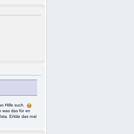
wo Hilfe such.
n was das für en
sta. Erklär das mal