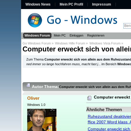
Windows News
Mein PC Profil
Impressum
Windows Forum
Mein PC
Einloggen
Registrieren
Go Windows Forum
»
Windows Hilfe Forum
»
Windows Vista Forum
»
Computer erweckt sich von all
Zum Thema
Computer erweckt sich von allein aus dem Ruhezustan
ned immer so lange hochfahren muss, macht fast j
... im Bereich
Windows
Autor
Thema:
Computer erweckt sich von allein aus dem R
Computer erweckt 
Oliver
Windows 1.0
Ähnliche Themen
Ruhezustand deaktivier
ffice 2007 Word klass. 
Computer erweckt sich