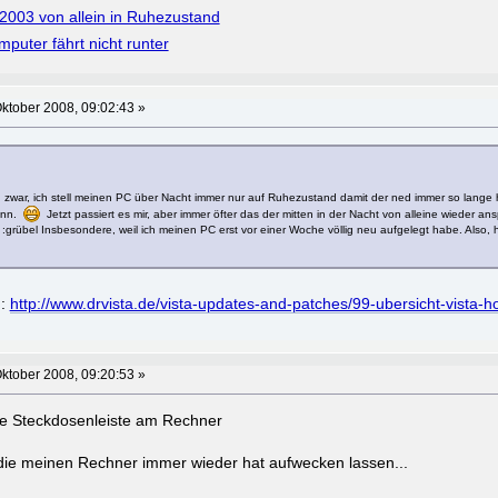
2003 von allein in Ruhezustand
uter fährt nicht runter
ktober 2008, 09:02:43 »
d zwar, ich stell meinen PC über Nacht immer nur auf Ruhezustand damit der ned immer so lange
kenn.
Jetzt passiert es mir, aber immer öfter das der mitten in der Nacht von alleine wieder an
:grübel Insbesondere, weil ich meinen PC erst vor einer Woche völlig neu aufgelegt habe. Also, h
 :
http://www.drvista.de/vista-updates-and-patches/99-ubersicht-vista-ho
ktober 2008, 09:20:53 »
ve Steckdosenleiste am Rechner
die meinen Rechner immer wieder hat aufwecken lassen...