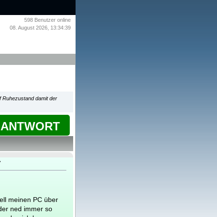
598
Benutzer online
08. August 2026, 13:34:39
uf Ruhezustand damit der
ANTWORT
»
tell meinen PC über
der ned immer so