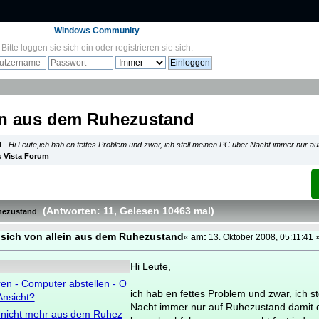
Windows Community
Bitte
loggen sie sich ein
oder
registrieren sie sich
.
ein aus dem Ruhezustand
d
-
Hi Leute,ich hab en fettes Problem und zwar, ich stell meinen PC über Nacht immer nur a
 Vista Forum
(Antworten: 11
, Gelesen 10463 mal
)
uhezustand
sich von allein aus dem Ruhezustand
«
am:
13. Oktober 2008, 05:11:41 
Hi Leute,
en - Computer abstellen - O
ich hab en fettes Problem und zwar, ich s
Ansicht?
Nacht immer nur auf Ruhezustand damit 
 nicht mehr aus dem Ruhez