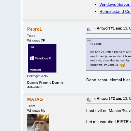
Windows Server 
Ruhezustand Comp
Pebro1
«
Antwort #1 am:
13. O
Team
Windows XP
Hi Leute,
ich hab en fettes Problem un
macht fast jeder so den ich 
mal ned, dass das normal ist. 
schonmal im vorraus.
Beiträge: 7095
Dann schau einmal hier
Dumme Fragen / Dumme
Antworten
MATAG
«
Antwort #2 am:
13. O
Team
hast evtl ne Master/Sla
Windows Me
bei mir war die LEISTE 