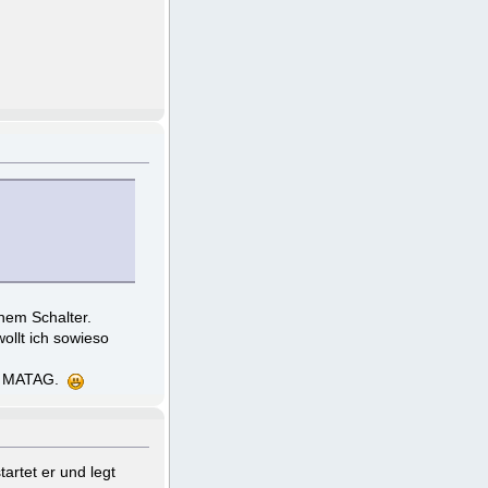
nem Schalter.
ollt ich sowieso
ank MATAG.
rtet er und legt