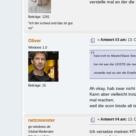
verstelle mal an der die 
Beiträge: 1291
"ich bin schwul und das ist gut
so"
Oliver
«
Antwort #3 am:
13. O
Windows 1.0
hast evtl ne Master/Slave St
bei mir war die LEISTE die m
verstelle mal an der die Empfind
Beiträge: 15
Ah okay, hab zwar nicht
Kann aber vielleicht tr
mal machen,
weil die scon bissle al
netzmonster
«
Antwort #4 am:
13. O
go-windows.de
Ich versetze meinen HT
Global Moderator