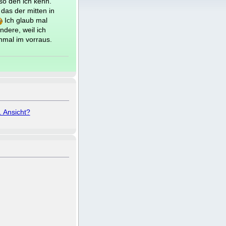
so den ich kenn.
 das der mitten in
Ich glaub mal
ndere, weil ich
onmal im vorraus.
. Ansicht?