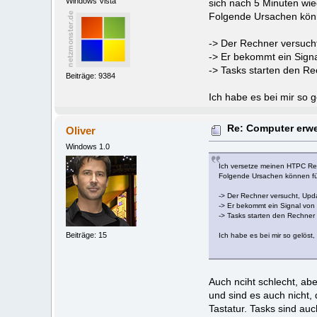
Windows Vista
sich nach 5 Minuten wie
Folgende Ursachen könn
-> Der Rechner versuch
-> Er bekommt ein Sign
-> Tasks starten den R
Beiträge: 9384
Ich habe es bei mir so 
Re: Computer erwe
Oliver
Windows 1.0
Ich versetze meinen HTPC Rec
Folgende Ursachen können für
-> Der Rechner versucht, Upd
-> Er bekommt ein Signal von
-> Tasks starten den Rechne
Beiträge: 15
Ich habe es bei mir so gelöst
Auch nciht schlecht, ab
und sind es auch nicht,
Tastatur. Tasks sind au