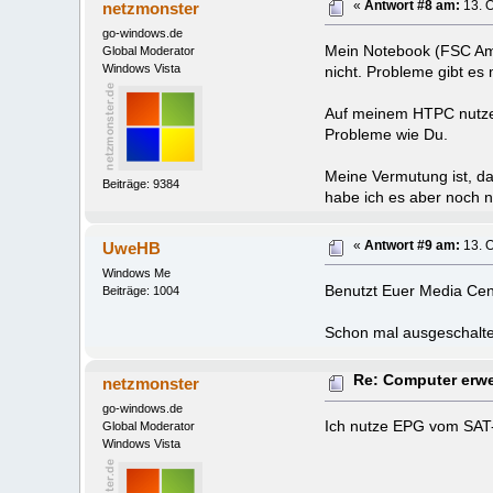
netzmonster
«
Antwort #8 am:
13. O
go-windows.de
Mein Notebook (FSC Ami
Global Moderator
Windows Vista
nicht. Probleme gibt es
Auf meinem HTPC nutze i
Probleme wie Du.
Meine Vermutung ist, da
Beiträge: 9384
habe ich es aber noch n
UweHB
«
Antwort #9 am:
13. O
Windows Me
Benutzt Euer Media Cen
Beiträge: 1004
Schon mal ausgeschalte
Re: Computer erwe
netzmonster
go-windows.de
Ich nutze EPG vom SAT-S
Global Moderator
Windows Vista