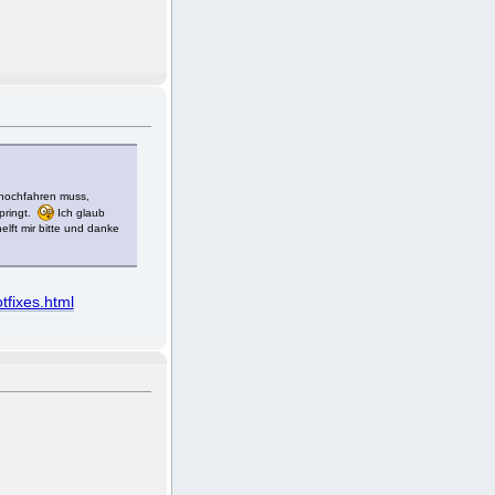
 hochfahren muss,
springt.
Ich glaub
elft mir bitte und danke
tfixes.html