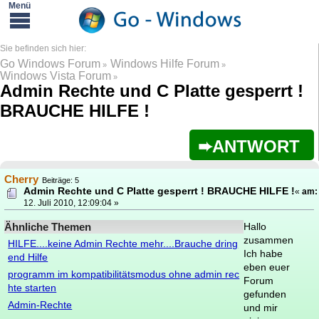
Go Windows Forum
Windows Hilfe Forum
»
»
Windows Vista Forum
»
Admin Rechte und C Platte gesperrt !
BRAUCHE HILFE !
ANTWORT
Cherry
Beiträge: 5
Admin Rechte und C Platte gesperrt ! BRAUCHE HILFE !
«
am:
12. Juli 2010, 12:09:04 »
Ähnliche Themen
Hallo
zusammen
HILFE....keine Admin Rechte mehr....Brauche dring
Ich habe
end Hilfe
eben euer
programm im kompatibilitätsmodus ohne admin rec
Forum
hte starten
gefunden
Admin-Rechte
und mir