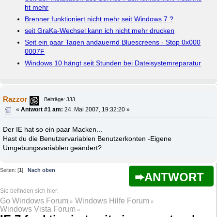
ht mehr
Brenner funktioniert nicht mehr seit Windows 7 ?
seit GraKa-Wechsel kann ich nicht mehr drucken
Seit ein paar Tagen andauernd Bluescreens - Stop 0x000
0007F
Windows 10 hängt seit Stunden bei Dateisystemreparatur
Razzor
Beiträge: 333
«
Antwort #1 am:
24. Mai 2007, 19:32:20 »
Der IE hat so ein paar Macken...
Hast du die Benutzervariablen Benutzerkonten -Eigene
Umgebungsvariablen geändert?
Seiten: [
1
]
Nach oben
ANTWORT
Go Windows Forum
Windows Hilfe Forum
»
»
Windows Vista Forum
»