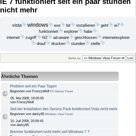
IE 7 funktioniert seit ein paar stunden
nicht mehr
windows
vista
exe
bit
installieren
geht
ie7
funktioniert
explorer
habe
internet
zugriff
hl2
ad-aware
geschlossen
internetexplorer
drauf
drucken
stunden
stelle
Gehe zu:
Ähnliche Themen
Problem seit ein Paar Tagen
Begonnen von FrenzyWolf
PC-Games Forum
05. Mai 2008, 19:00:05
von FrenzyWolf
Seit der Installation des Service Pack funktioniert Vista nicht mehr
Begonnen von darky85
Windows Vista Forum
10. Juli 2008, 20:09:43
von darky85
Brenner funktioniert nicht mehr seit Windows 7 ?