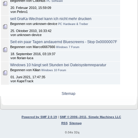
Begonnen von Colonius
PC Software
20. Februar 2010, 15:59:09
von Pebro1
seit GraKa-Wechsel kann ich nicht mehr drucken
Begonnen von unknown-device
PC Hardware & Treiber
25. Oktober 2010, 16:33:42
von unknown-device
Seit ein paar Tagen andauernd Bluescreens - Stop 0x0000007F
Begonnen von Marco6667666
Windows 7 Forum
18. September 2016, 03:19:37
von florian-luca
Windows 10 hängt seit Stunden bei Dateisystemreparatur
Begonnen von Kilian
Windows 10 Forum
01. Juni 2021, 17:47:35
von KapeTrack
Sitemap
Powered by SMF 2.0.19
|
SMF © 2006–2011, Simple Machines LLC
RSS
Sitemap
0.04s 32q