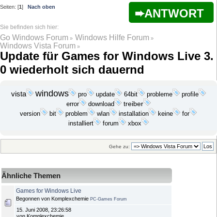
Seiten: [
1
]
Nach oben
ANTWORT
Go Windows Forum
Windows Hilfe Forum
»
»
Windows Vista Forum
»
Update für Games for Windows Live 3.
0 wiederholt sich dauernd
windows
vista
update
probleme
pro
64bit
profile
download
treiber
error
bit
problem
wlan
installation
keine
version
for
installiert
forum
xbox
Gehe zu:
Ähnliche Themen
Games for Windows Live
Begonnen von Komplexchemie
PC-Games Forum
15. Juni 2008, 23:26:58
von Komplexchemie