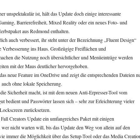
 unspektakulär ist, hält das Update doch einige interessante
aming, Barrierefreiheit, Mixed Reality oder ein neues Foto- und
 Herbstpaket aus Redmond enthalten.
lich auch verbessert, ihr steht unter der Bezeichnung „Fluent Design“
he Verbesserung ins Haus. Großzügige Freiflächen und
machen die Nutzung noch übersichtlicher und Menüeinträge werden
eiten mit der Maus deutlicher hervorgehoben.
 das neue Feature im OneDrive und zeigt die entsprechenden Dateien n
, auch ohne lokale Speicherung.
die Sicherheit macht, ist mit dem neuen Anti-Erpresser-Tool vom
 bedient und Passwörter lassen sich – sehr zur Erleichterung vieler
 Lockscreen zurücksetzen.
as Fall Creators Update ein umfangreiches Paket mit einigen
wer nicht warten will, bis das Update den Weg von allein auf den
wie immer die Möglichkeit über das Setup-Tool oder das Media Creatio