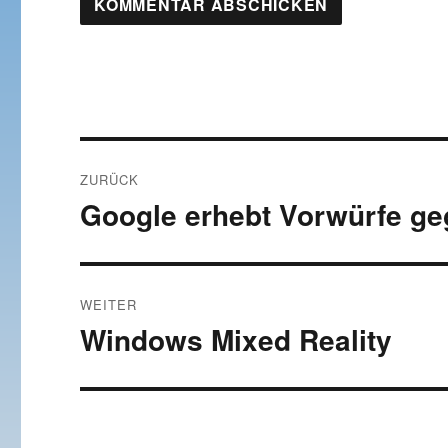
Beitragsnavigation
ZURÜCK
Google erhebt Vorwürfe ge
Vorheriger
Beitrag:
WEITER
Windows Mixed Reality
Nächster
Beitrag: