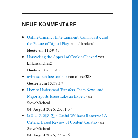
NEUE KOMMENTARE
Online Gaming: Entertainment, Community, and
the Future of Digital Play
von ellaroland
Heute
um 11:59:49
Unraveling the Appeal of Cookie Clicker!
von
kiliansanches2
Heute
um 09:11:40
avira search free toolbar
von oliver388
Gestern
um 13:38:17
How to Understand Transfers, Team News, and
Major Sports Issues Like an Expert
von
SteveMicheal
04. August 2026, 23:11:37
Is 마사지매거진 a Useful Wellness Resource? A
Criteria-Based Review of Content Curatio
von
SteveMicheal
04. August 2026, 22:56:51