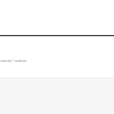
r sind mit
*
markiert