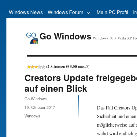
Windows News
Windows Forum
Mein PC Profil
I
Go Windows
Windows 10 7 Vista XP F
2
3,00
(
Stimmen Ø
max.
5
)
Creators Update freigegeb
auf einen Blick
Autor
Go-Windows
Veröffentlicht
19. Oktober 2017
Das Fall Creators Up
am
Kategorien
Windows
Sicherheit und einen
möglicherweise auf 
währt wird endlich g