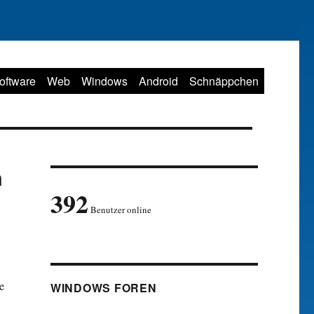
oftware
Web
Windows
Android
Schnäppchen
n
392
Benutzer online
e
WINDOWS FOREN