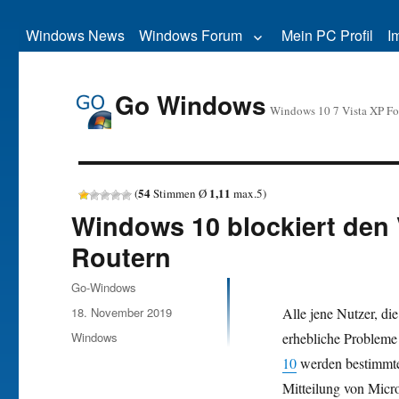
Windows News
Windows Forum
Mein PC Profil
I
Go Windows
Windows 10 7 Vista XP F
54
1,11
(
Stimmen Ø
max.
5
)
Windows 10 blockiert den
Routern
Autor
Go-Windows
Veröffentlicht
18. November 2019
Alle jene Nutzer, di
am
Kategorien
Windows
erhebliche Probleme
10
werden bestimmte
Mitteilung von Micr