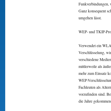
Funkverbindungen, w
Ganz konsequent sche
umgehen lässt.
WEP- und TKIP-Proto
Verwendet ein WLAN
Verschlüsselung, wi
verschiedene Medien 
mittlerweile als äuß
mehr zum Einsatz ko
WEP-Verschlüsselung 
Fachleuten als Alte
vorzufinden sind. Be
die Jahre gekommene