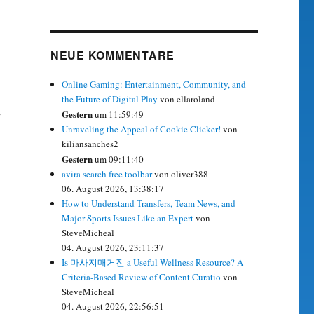
NEUE KOMMENTARE
Online Gaming: Entertainment, Community, and
the Future of Digital Play
von ellaroland
g
Gestern
um 11:59:49
Unraveling the Appeal of Cookie Clicker!
von
kiliansanches2
Gestern
um 09:11:40
avira search free toolbar
von oliver388
06. August 2026, 13:38:17
How to Understand Transfers, Team News, and
Major Sports Issues Like an Expert
von
SteveMicheal
04. August 2026, 23:11:37
Is 마사지매거진 a Useful Wellness Resource? A
Criteria-Based Review of Content Curatio
von
SteveMicheal
04. August 2026, 22:56:51