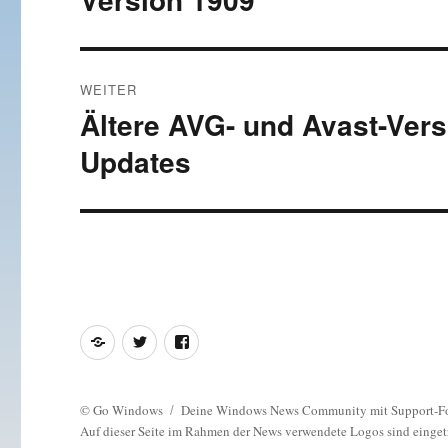
WEITER
Ältere AVG- und Avast-Ver
Nächster
Beitrag:
Updates
Feed
Twitter
Facebook
©
Go Windows
Deine Windows News Community mit Support-F
Auf dieser Seite im Rahmen der News verwendete Logos sind einget