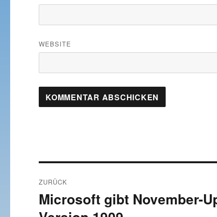
WEBSITE
Beitragsnavigation
ZURÜCK
Microsoft gibt November-Up
Vorheriger
Beitrag:
Version 1909