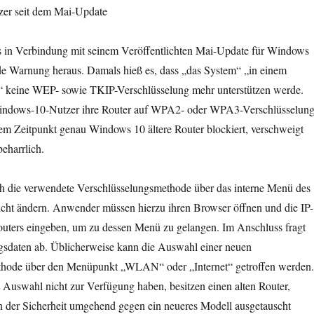
zer seit dem Mai-Update
ts in Verbindung mit seinem Veröffentlichten Mai-Update für Windows
de Warnung heraus. Damals hieß es, dass „das System“ „in einem
“ keine WEP- sowie TKIP-Verschlüsselung mehr unterstützen werde.
 Windows-10-Nutzer ihre Router auf WPA2- oder WPA3-Verschlüsselun
em Zeitpunkt genau Windows 10 ältere Router blockiert, verschweigt
eharrlich.
ich die verwendete Verschlüsselungsmethode über das interne Menü des
eicht ändern. Anwender müssen hierzu ihren Browser öffnen und die IP-
ters eingeben, um zu dessen Menü zu gelangen. Im Anschluss fragt
gsdaten ab. Üblicherweise kann die Auswahl einer neuen
thode über den Menüpunkt „WLAN“ oder „Internet“ getroffen werden.
 Auswahl nicht zur Verfügung haben, besitzen einen alten Router,
 der Sicherheit umgehend gegen ein neueres Modell ausgetauscht