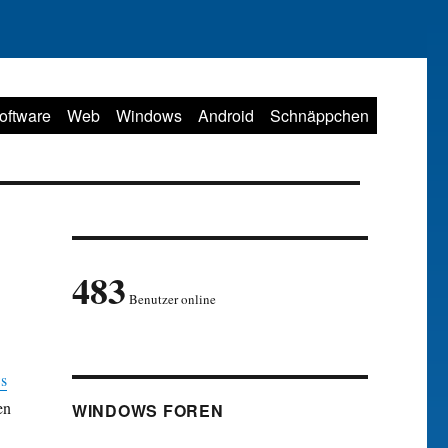
oftware
Web
Windows
Android
Schnäppchen
483
Benutzer online
s
en
WINDOWS FOREN