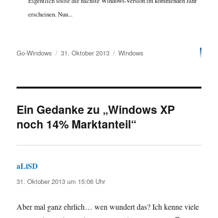
Eigentlich sollte die nächste Windows-Version im kommenden Jahr
erscheinen. Nun...
Autor
Veröffentlicht
Kategorien
Go-Windows
31. Oktober 2013
Windows
am
Ein Gedanke zu „Windows XP
noch 14% Marktanteil“
aLiSD
sagt:
31. Oktober 2013 um 15:06 Uhr
Aber mal ganz ehrlich… wen wundert das? Ich kenne viele