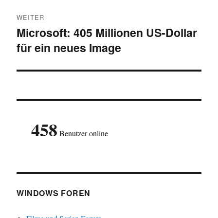
WEITER
Microsoft: 405 Millionen US-Dollar
Nächster
für ein neues Image
Beitrag:
458
Benutzer online
WINDOWS FOREN