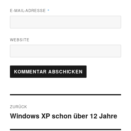
E-MAIL-ADRESSE
*
WEBSITE
Beitragsnavigation
ZURÜCK
Windows XP schon über 12 Jahre
Vorheriger
Beitrag: