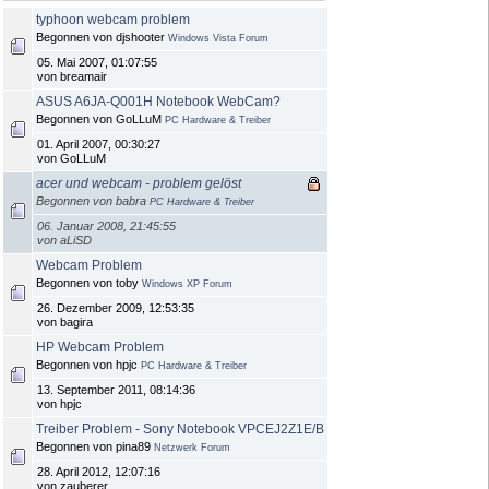
typhoon webcam problem
Begonnen von djshooter
Windows Vista Forum
05. Mai 2007, 01:07:55
von breamair
ASUS A6JA-Q001H Notebook WebCam?
Begonnen von GoLLuM
PC Hardware & Treiber
01. April 2007, 00:30:27
von GoLLuM
acer und webcam - problem gelöst
Begonnen von babra
PC Hardware & Treiber
06. Januar 2008, 21:45:55
von aLiSD
Webcam Problem
Begonnen von toby
Windows XP Forum
26. Dezember 2009, 12:53:35
von bagira
HP Webcam Problem
Begonnen von hpjc
PC Hardware & Treiber
13. September 2011, 08:14:36
von hpjc
Treiber Problem - Sony Notebook VPCEJ2Z1E/B
Begonnen von pina89
Netzwerk Forum
28. April 2012, 12:07:16
von zauberer_