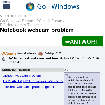
Go Windows Forum
PC Hilfe Forum
»
»
PC Hardware & Treiber
»
Notebook webcam problem
ANTWORT
OCtopus
News-Redakteur
Beiträge: 3162
Re: Notebook webcam problem
«
Antwort #15 am:
13. Mai 2009,
21:50:34 »
Ähnliche Themen
Zitat
typhoon webcam problem
also meine webcam
funktioniert noch aber ich
ASUS A6JA-Q001H Notebook WebCam?
finde sie nicht auf dem
acer und webcam - problem gelöst
arbeits platz das nervt abe
rich habe jtzt ManyCam
damit geht sie ber vieleicht
gibt mir noch jemand tipps
bei msn geht sie nicht sie
wird nicht erkannt?