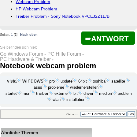
Webcam Problem
HP Webcam Problem
Treiber Problem - Sony Notebook VPCEJ2Z1E/B
Seiten:
1
[
2
]
Nach oben
ANTWORT
Go Windows Forum
PC Hilfe Forum
»
»
PC Hardware & Treiber
»
Notebook webcam problem
windows
vista
update
pro
64bit
toshiba
satellite
probleme
wiederherstellen
asus
startet
treiber
bit
medion
problem
msn
externe
driver
wlan
installation
Gehe zu:
Ähnliche Themen