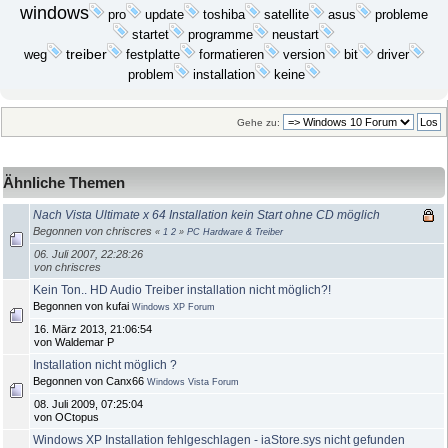
windows
update
probleme
pro
toshiba
satellite
asus
startet
programme
neustart
treiber
festplatte
bit
weg
formatieren
version
driver
problem
installation
keine
Gehe zu:
Ähnliche Themen
Nach Vista Ultimate x 64 Installation kein Start ohne CD möglich
Begonnen von chriscres
«
1
2
»
PC Hardware & Treiber
06. Juli 2007, 22:28:26
von chriscres
Kein Ton.. HD Audio Treiber installation nicht möglich?!
Begonnen von kufai
Windows XP Forum
16. März 2013, 21:06:54
von Waldemar P
Installation nicht möglich ?
Begonnen von Canx66
Windows Vista Forum
08. Juli 2009, 07:25:04
von OCtopus
Windows XP Installation fehlgeschlagen - iaStore.sys nicht gefunden