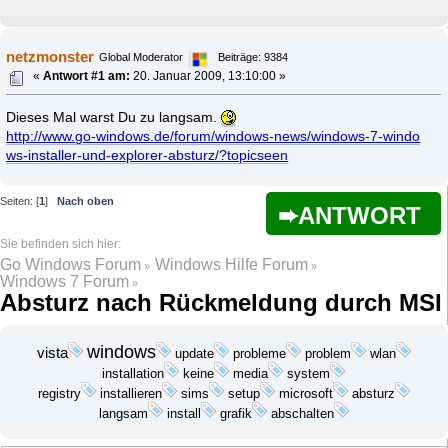
netzmonster
Global Moderator
Beiträge: 9384
«
Antwort #1 am:
20. Januar 2009, 13:10:00 »
Dieses Mal warst Du zu langsam.
http://www.go-windows.de/forum/windows-news/windows-7-windo
ws-installer-und-explorer-absturz/?topicseen
Seiten: [
1
]
Nach oben
ANTWORT
Go Windows Forum
Windows Hilfe Forum
»
»
Windows 7 Forum
»
Absturz nach Rückmeldung durch MSI
windows
vista
update
probleme
problem
wlan
installation
keine
media
system
installieren
microsoft
registry
sims
setup
absturz
langsam
install
grafik
abschalten