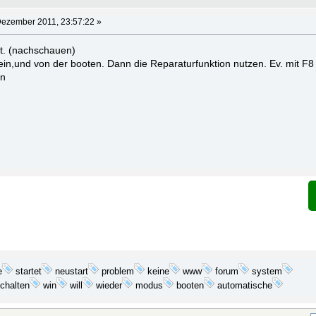
Dezember 2011, 23:57:22 »
t. (nachschauen)
in,und von der booten. Dann die Reparaturfunktion nutzen. Ev. mit F8
en
e
startet
problem
keine
neustart
www
forum
system
win
chalten
will
wieder
modus
booten
automatische