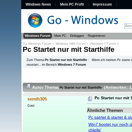
Windows News
Mein PC Profil
Impressum
Windows Forum
Mein PC
Einloggen
Registrieren
Go Windows Forum
»
Windows Hilfe Forum
»
Windows 7 Forum
»
Pc Startet nur mit Starthilfe
Zum Thema
Pc Startet nur mit Starthilfe
-
Wenn ich meinen Pc starte wi
neustart
... im Bereich
Windows 7 Forum
Autor
Thema:
(Antworten: 1
Pc Startet nur mit Starthilfe
Pc Startet nur mit 
semih305
Gast
Ähnliche Themen
Pc satrtet & startet & sta
Win7 bootet nur noch üb
chleife'