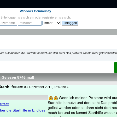
Windows Community
Bitte
loggen sie sich ein
oder
registrieren sie sich
.
rd automatisch die Starthilfe benutzt und dort steht Das problem konnte nicht gelöst werden
, Gelesen 8746 mal
)
Starthilfe
«
am:
03. Dezember 2011, 22:40:58 »
Wenn ich meinen Pc starte wird au
Starthilfe benutzt und dort steht Das prob
rtet!!
gelöst werden oder so dann steht dort ne
er die Starthilfe in Endloss
mach ich und es kommt Starthilfe wieder