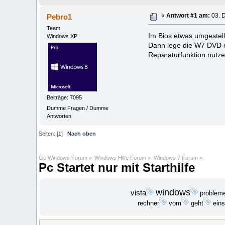
Pebro1
«
Antwort #1 am:
03. 
Team
Im Bios etwas umgestell
Windows XP
Dann lege die W7 DVD e
Reparaturfunktion nutz
Beiträge: 7095
Dumme Fragen / Dumme
Antworten
Seiten: [
1
]
Nach oben
Go Windows Forum
»
Windows Hilfe Forum
»
Windows 7 Forum
»
Pc Startet nur mit Starthilfe
windows
vista
problem
geht
rechner
vom
eins