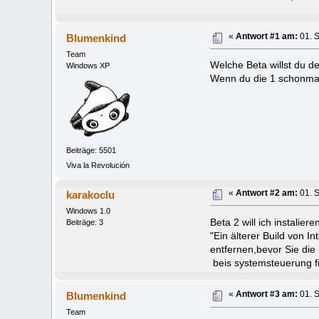
Blumenkind
«
Antwort #1 am:
01. 
Team
Welche Beta willst du de
Windows XP
Wenn du die 1 schonmal in
Beiträge: 5501
Viva la Revolución
karakoclu
«
Antwort #2 am:
01. 
Windows 1.0
Beta 2 will ich instalie
Beiträge: 3
"Ein älterer Build von I
entfernen,bevor Sie die 
beis systemsteuerung fi
Blumenkind
«
Antwort #3 am:
01. 
Team