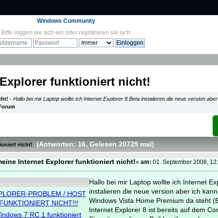
Windows Community
Bitte
loggen sie sich ein
oder
registrieren sie sich
.
Explorer funktioniert nicht!
cht!
-
Hallo bei mir Laptop wollte ich Internet Explorer 8 Beta instalieren die neue version abe
 Forum
(Antworten: 16
, Gelesen 20729 mal
)
ioniert nicht!
eine Internet Explorer funktioniert nicht!
«
am:
01. September 2008, 12:
Hallo bei mir Laptop wollte ich Internet Ex
instalieren die neue version aber ich kann
EXPLORER-PROBLEM / HOST
Windows Vista Home Premium da steht (Ei
UNKTIONIERT NICHT!!!
Internet Explorer 8 ist bereits auf dem Com
indows 7 RC 1 funktioniert