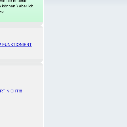
Sie die neueste
en können.) aber ich
nke
2 FUNKTIONIERT
T NICHT!!!