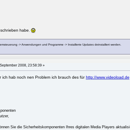
beschrieben habe.
temsteuerung -> Anwendungen und Programme -> Installierte Updates deinstalliert werden.
 September 2008, 23:58:39 »
r ich hab noch nen Problem ich brauch des für
http://www.videoload.de
mponenten
utzer,
önnen Sie die Sicherheitskomponenten Ihres digitalen Media Players aktualisi