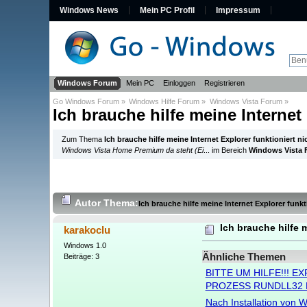
Windows News
Mein PC Profil
Impressum
Windows Forum
Mein PC
Einloggen
Registrieren
Go Windows Forum
»
Windows Hilfe Forum
»
Windows Vista Forum
»
Ich brauche hilfe meine Internet 
Zum Thema
Ich brauche hilfe meine Internet Explorer funktioniert ni
Windows Vista Home Premium da steht (Ei
... im Bereich
Windows Vista
Autor
Thema:
Ich brauche hilfe meine Internet Explorer funkt
Ich brauche hilfe m
karakoclu
Windows 1.0
Ähnliche Themen
Beiträge: 3
BITTE UM HILFE!!! 
PROZESS RUNDLL32 F
Nach Installation von W