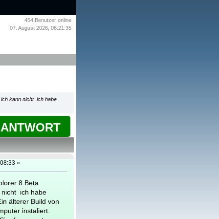
454
Benutzer online
07. August 2026, 06:21:35
r ich kann nicht ich habe
ANTWORT
08:33 »
plorer 8 Beta
 nicht ich habe
n älterer Build von
puter instaliert.