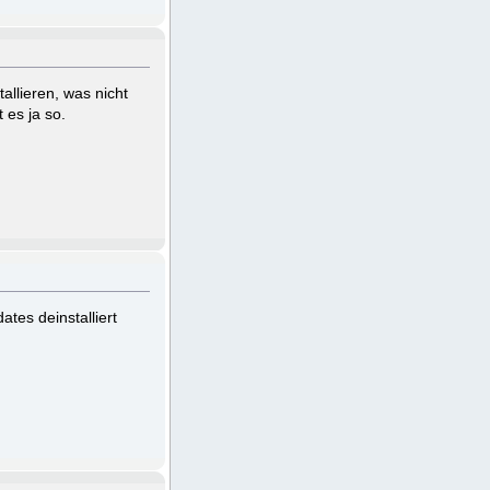
allieren, was nicht
 es ja so.
tes deinstalliert