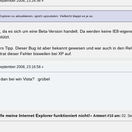
September 2008, 23:26:56 »
xplorer zu aktualisieren, sprich upzudaten. Vielleicht klappt es ja so.
n, da es sich um eine Beta-Version handelt. Da werden keine IE8-eigen
tützt.
ers Tipp. Dieser Bug ist aber bekannt gewesen und war auch in den Re
trat dieser Fehler bisweilen bei XP auf.
September 2008, 23:16:58 »
dan bei win Vista? :grübel
fe meine Internet Explorer funktioniert nicht!
«
Antwort #10 am:
02. Se