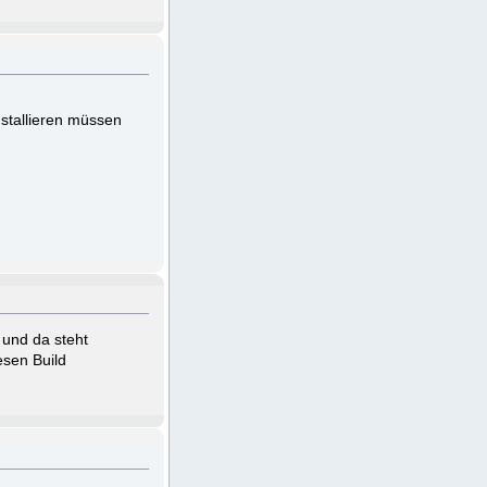
installieren müssen
r und da steht
esen Build