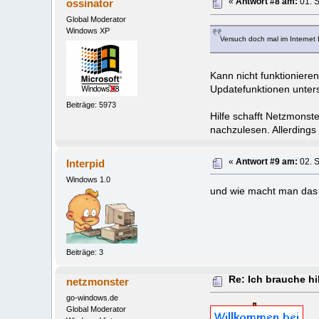
ossinator
«
Antwort #8 am:
01. 
Global Moderator
Windows XP
Versuch doch mal im Internet E
Kann nicht funktioniere
Updatefunktionen unters
Beiträge: 5973
Hilfe schafft Netzmonst
nachzulesen. Allerdings 
Interpid
«
Antwort #9 am:
02. 
Windows 1.0
und wie macht man das 
Beiträge: 3
Re: Ich brauche hil
netzmonster
go-windows.de
Global Moderator