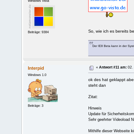
Windows Vista
So, wie ich es bereits 
Beiträge: 9384
Der IE8 Beta kann in der Sys
Interpid
«
Antwort #11 am:
02.
Windows 1.0
ok des hat geklappt abe
steht dan
Zitat:
Beiträge: 3
Hinweis
Update für Sicherheitsko
Sehr geehrter Videoload N
Mithilfe dieser Webseite k