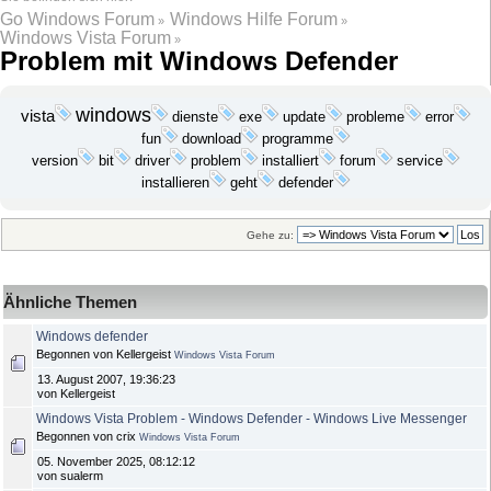
Go Windows Forum
Windows Hilfe Forum
»
»
Windows Vista Forum
»
Problem mit Windows Defender
windows
vista
exe
update
probleme
dienste
error
download
programme
fun
bit
problem
version
driver
installiert
forum
service
installieren
geht
defender
Gehe zu:
Ähnliche Themen
Windows defender
Begonnen von Kellergeist
Windows Vista Forum
13. August 2007, 19:36:23
von Kellergeist
Windows Vista Problem - Windows Defender - Windows Live Messenger
Begonnen von crix
Windows Vista Forum
05. November 2025, 08:12:12
von sualerm