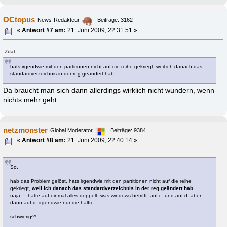
OCtopus
News-Redakteur
Beiträge: 3162
«
Antwort #7 am:
21. Juni 2009, 22:31:51 »
Zitat
hats irgendwie mit den partitionen nicht auf die reihe gekriegt, weil ich danach das
standardverzeichnis in der reg geändert hab
Da braucht man sich dann allerdings wirklich nicht wundern, wenn
nichts mehr geht.
netzmonster
Global Moderator
Beiträge: 9384
«
Antwort #8 am:
21. Juni 2009, 22:40:14 »
So,
hab das Problem gelöst. hats irgendwie mit den partitionen nicht auf die reihe
gekriegt,
weil ich danach das standardverzeichnis in der reg geändert hab
...
naja,... hatte auf einmal alles doppelt, was windows betrifft. auf c: und auf d: aber
dann auf d: irgendwie nur die hälfte...
schwierig^^