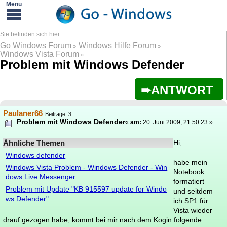
Go Windows Forum
Windows Hilfe Forum
»
»
Windows Vista Forum
»
Problem mit Windows Defender
ANTWORT
Paulaner66
Beiträge: 3
Problem mit Windows Defender
«
am:
20. Juni 2009, 21:50:23 »
Ähnliche Themen
Hi,
Windows defender
habe mein
Windows Vista Problem - Windows Defender - Win
Notebook
dows Live Messenger
formatiert
Problem mit Update "KB 915597 update for Windo
und seitdem
ws Defender"
ich SP1 für
Vista wieder
drauf gezogen habe, kommt bei mir nach dem Kogin folgende