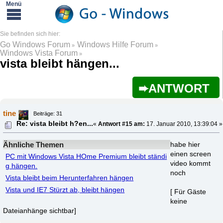
Go Windows Forum
Windows Hilfe Forum
»
»
Windows Vista Forum
»
vista bleibt hängen...
ANTWORT
tine
Beiträge: 31
Re: vista bleibt h?en...
«
Antwort #15 am:
17. Januar 2010, 13:39:04 »
Ähnliche Themen
habe hier
einen screen
PC mit Windows Vista HOme Premium bleibt ständi
video kommt
g hängen.
noch
Vista bleibt beim Herunterfahren hängen
Vista und IE7 Stürzt ab, bleibt hängen
[ Für Gäste
keine
Dateianhänge sichtbar]