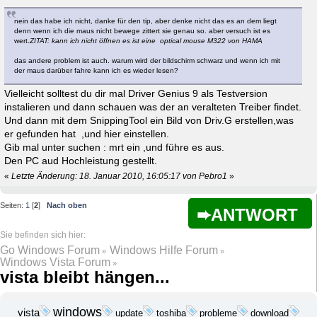
nein das habe ich nicht, danke für den tip, aber denke nicht das es an dem liegt
denn wenn ich die maus nicht bewege zittert sie genau so. aber versuch ist es
wert.
ZITAT: kann ich nicht öffnen es ist eine optical mouse M322 von HAMA
das andere problem ist auch. warum wird der bildschirm schwarz und wenn ich mit
der maus darüber fahre kann ich es wieder lesen?
Vielleicht solltest du dir mal Driver Genius 9 als Testversion
instalieren und dann schauen was der an veralteten Treiber findet.
Und dann mit dem SnippingTool ein Bild von Driv.G erstellen,was
er gefunden hat ,und hier einstellen.
Gib mal unter suchen : mrt ein ,und führe es aus.
Den PC aud Hochleistung gestellt.
«
Letzte Änderung: 18. Januar 2010, 16:05:17 von Pebro1
»
Seiten:
1
[
2
]
Nach oben
ANTWORT
Go Windows Forum
Windows Hilfe Forum
»
»
Windows Vista Forum
»
vista bleibt hängen...
windows
vista
update
probleme
download
toshiba