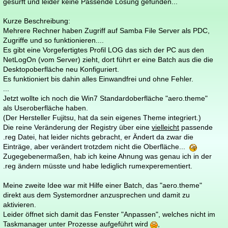
gesurft und leider keine Passende Lösung gefunden...
Kurze Beschreibung:
Mehrere Rechner haben Zugriff auf Samba File Server als PDC,
Zugriffe und so funktionieren....
Es gibt eine Vorgefertigtes Profil LOG das sich der PC aus den
NetLogOn (vom Server) zieht, dort führt er eine Batch aus die die
Desktopoberfläche neu Konfiguriert.
Es funktioniert bis dahin alles Einwandfrei und ohne Fehler.
...
Jetzt wollte ich noch die Win7 Standardoberfläche "aero.theme"
als Useroberfläche haben.
(Der Hersteller Fujitsu, hat da sein eigenes Theme integriert.)
Die reine Veränderung der Registry über eine
vielleicht
passende
.reg Datei, hat leider nichts gebracht, er Ändert da zwar die
Einträge, aber verändert trotzdem nicht die Oberfläche...
Zugegebenermaßen, hab ich keine Ahnung was genau ich in der
.reg ändern müsste und habe lediglich rumexperementiert.
Meine zweite Idee war mit Hilfe einer Batch, das "aero.theme"
direkt aus dem Systemordner anzusprechen und damit zu
aktivieren.
Leider öffnet sich damit das Fenster "Anpassen", welches nicht im
Taskmanager unter Prozesse aufgeführt wird
,