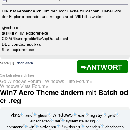
Die .bat verwende ich, um den IconCache zu löschen. Dabei wird
der Explorer beendet und neugestartet. Vllt hilfts weiter
@echo off
taskkill /f /IM explorer.exe
CD /d %userprofile%\AppData\Local
DEL IconCache.db /a
Start explorer.exe
Seiten: [
1
]
Nach oben
ANTWORT
Go Windows Forum
Windows Hilfe Forum
»
»
Windows Vista Forum
»
Win7 Aero Theme ändern mit Batch od
er .reg
windows
vista
exe
geht
aero
glass
registry
einschalten
set
systemsteuerung
win
aktivieren
funktioniert
command
beenden
abschalten