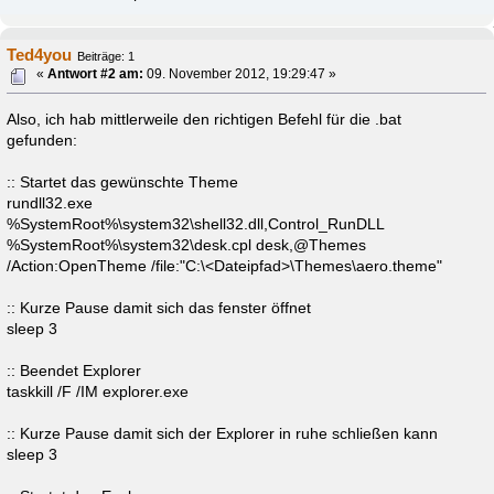
Ted4you
Beiträge: 1
«
Antwort #2 am:
09. November 2012, 19:29:47 »
Also, ich hab mittlerweile den richtigen Befehl für die .bat
gefunden:
:: Startet das gewünschte Theme
rundll32.exe
%SystemRoot%\system32\shell32.dll,Control_RunDLL
%SystemRoot%\system32\desk.cpl desk,@Themes
/Action:OpenTheme /file:"C:\<Dateipfad>\Themes\aero.theme"
:: Kurze Pause damit sich das fenster öffnet
sleep 3
:: Beendet Explorer
taskkill /F /IM explorer.exe
:: Kurze Pause damit sich der Explorer in ruhe schließen kann
sleep 3