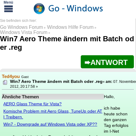
Go Windows Forum
Windows Hilfe Forum
»
»
Windows Vista Forum
»
Win7 Aero Theme ändern mit Batch od
er .reg
ANTWORT
Ted4you
Gast
Win7 Aero Theme ändern mit Batch oder .reg
«
am:
07. Novembe
2012, 20:17:58 »
Ähnliche Themen
Hallo,
AERO Glass Theme für Vista?
ich habe
Komische Problem mit Aero Glass, TuneUp oder AT
heute schon
I Treibern.
den ganzen
Win7 - Downgrade auf Windows Vista oder XP??
Tag erfolglos
im I-Net