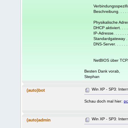
Verbindungsspezifisc
Beschreibung. . . . . . 
Physikalische Adresse 
DHCP aktiviert. . . . . .
IP-Adresse. . . . . . . 
Standardgateway . . . . 
DNS-Server. . . . . . . . 
fec0:0:0:
fec0:0:0:
NetBIOS über TCP/IP . .
Besten Dank vorab,
Stephan
Win XP - SP3: Inter
(auto)bot
Schau doch mal hier:
pc
Win XP - SP3: Inter
(auto)admin