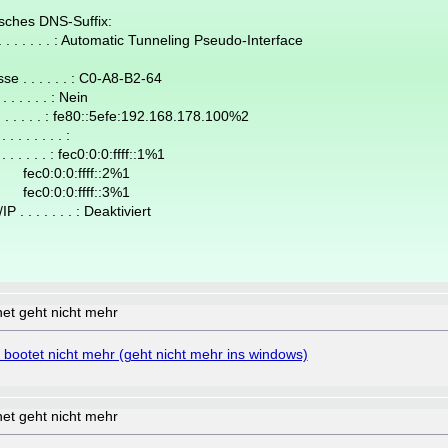
hes DNS-Suffix:
. . . . . : Automatic Tunneling Pseudo-Interface
. . . . . . : C0-A8-B2-64
 . . . . : Nein
. . . . . : fe80::5efe:192.168.178.100%2
. . . . . :
. . . . : fec0:0:0:ffff::1%1
ffff::2%1
ffff::3%1
 . . . . . : Deaktiviert
net geht nicht mehr
 bootet nicht mehr (geht nicht mehr ins windows)
net geht nicht mehr