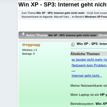
Win XP - SP3: Internet geht nic
Zum Thema
Win XP - SP3: Internet geht nicht mehr
-
Grüß Gott zusamm
Netzwerkkarte ist folgende: Marvell Yuko
... im Bereich
Windows XP For
Autor
Thema:
(Ant
Win XP - SP3: Internet geht nicht mehr
Win XP - SP3: Inte
dreggsagg
Windows 1.0
Ähnliche Themen
Beiträge: 8
pc bootet nicht mehr (
Netzwerk kein Problem 
....
Internet geht nicht...
Meine Netzwerkkarte ist
Mein Laptop ist ein
HP 
Betriebssystem:
Win XP 