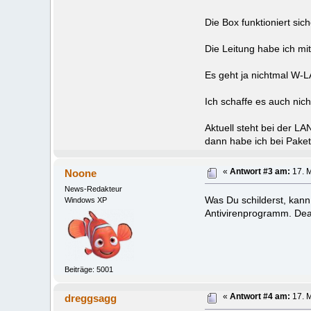
Die Box funktioniert si
Die Leitung habe ich m
Es geht ja nichtmal W-L
Ich schaffe es auch nich
Aktuell steht bei der L
dann habe ich bei Pake
Noone
«
Antwort #3 am:
17. M
News-Redakteur
Was Du schilderst, kann 
Windows XP
Antivirenprogramm. Deakti
Beiträge: 5001
dreggsagg
«
Antwort #4 am:
17. M