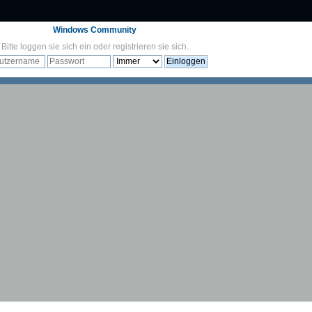
Windows Community
Bitte
loggen sie sich ein
oder
registrieren sie sich
.