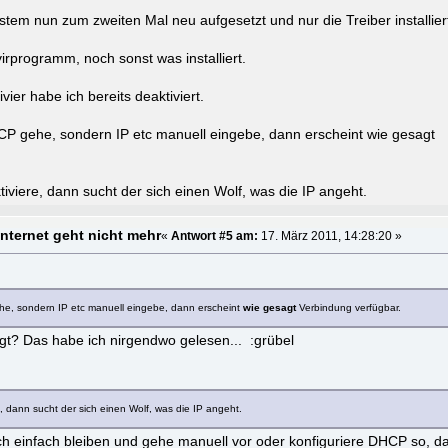
stem nun zum zweiten Mal neu aufgesetzt und nur die Treiber installier
irprogramm, noch sonst was installiert.
er habe ich bereits deaktiviert.
CP gehe, sondern IP etc manuell eingebe, dann erscheint wie gesagt
viere, dann sucht der sich einen Wolf, was die IP angeht.
Internet geht nicht mehr
«
Antwort #5 am:
17. März 2011, 14:28:20 »
e, sondern IP etc manuell eingebe, dann erscheint
wie gesagt
Verbindung verfügbar.
gt? Das habe ich nirgendwo gelesen... :grübel
 dann sucht der sich einen Wolf, was die IP angeht.
 einfach bleiben und gehe manuell vor oder konfiguriere DHCP so, d