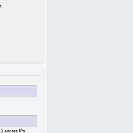
t.
aß andere IPs