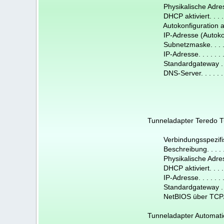
Physikalische Adresse .
DHCP aktiviert. . . . . .
Autokonfiguration aktiv
IP-Adresse (Autokonfig
Subnetzmaske. . . . . .
IP-Adresse. . . . . . . 
Standardgateway . . . .
DNS-Server. . . . . . . 
fec0:0:0:
fec0:0:0:
fec0:0:0:
Tunneladapter Teredo T
Verbindungsspezifisc
Beschreibung. . . . . . 
Physikalische Adresse 
DHCP aktiviert. . . . . .
IP-Adresse. . . . . . . . .
Standardgateway . . . . 
NetBIOS über TCP/IP . .
Tunneladapter Automati