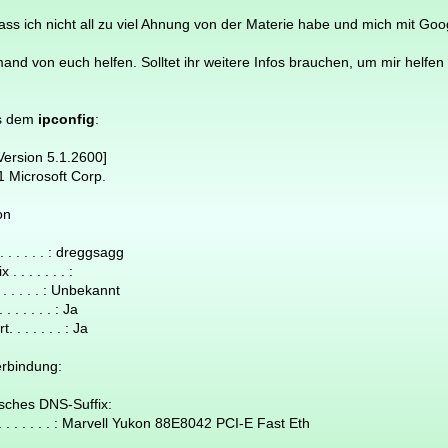
ss ich nicht all zu viel Ahnung von der Materie habe und mich mit Go
emand von euch helfen. Solltet ihr weitere Infos brauchen, um mir helfe
us dem
ipconfig
:
ersion 5.1.2600]
 Microsoft Corp.
on
. . . . . : dreggsagg
 . . . . . :
 . . . . : Unbekannt
 . . . . : Ja
. . . . . : Ja
rbindung:
hes DNS-Suffix:
 . . . . . : Marvell Yukon 88E8042 PCI-E Fast Eth