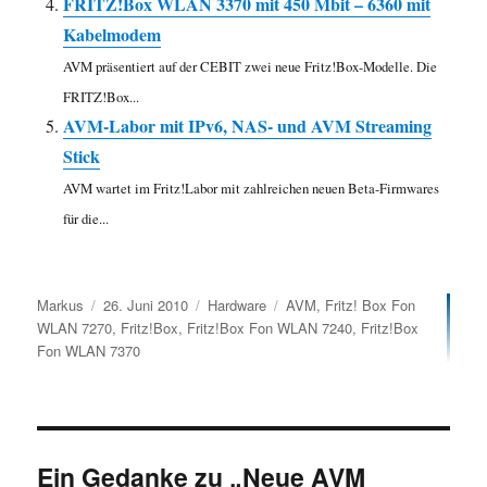
FRITZ!Box WLAN 3370 mit 450 Mbit – 6360 mit
Kabelmodem
AVM präsentiert auf der CEBIT zwei neue Fritz!Box-Modelle. Die
FRITZ!Box...
AVM-Labor mit IPv6, NAS- und AVM Streaming
Stick
AVM wartet im Fritz!Labor mit zahlreichen neuen Beta-Firmwares
für die...
Autor
Veröffentlicht
Kategorien
Schlagwörter
Markus
26. Juni 2010
Hardware
AVM
,
Fritz! Box Fon
am
WLAN 7270
,
Fritz!Box
,
Fritz!Box Fon WLAN 7240
,
Fritz!Box
Fon WLAN 7370
Ein Gedanke zu „Neue AVM