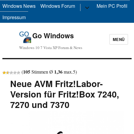
Windows News
Windows Forum
Untermenü
Mein PC Profil
anzeigen
Impressum
Go Windows
MENÜ
Windows 10 7 Vista XP Forum & News
105
1,36
(
Stimmen Ø
max.
5
)
Neue AVM Fritz!Labor-
Version für Fritz!Box 7240,
7270 und 7370