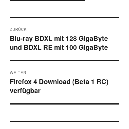
Beitragsnavigation
ZURÜCK
Blu-ray BDXL mit 128 GigaByte
Vorheriger
und BDXL RE mit 100 GigaByte
Beitrag:
WEITER
Firefox 4 Download (Beta 1 RC)
Nächster
verfügbar
Beitrag: