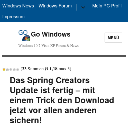
Windows News
Windows Forum
Untermenü
Mein PC Profil
anzeigen
Impressum
Go Windows
MENÜ
Windows 10 7 Vista XP Forum & News
33
1,18
(
Stimmen Ø
max.
5
)
Das Spring Creators
Update ist fertig – mit
einem Trick den Download
jetzt vor allen anderen
sichern!