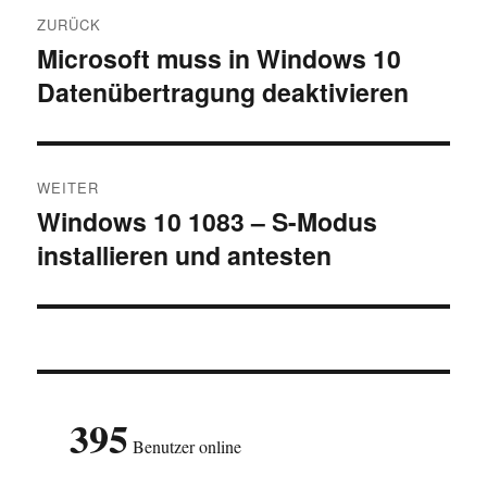
Beitragsnavigation
ZURÜCK
Microsoft muss in Windows 10
Vorheriger
Datenübertragung deaktivieren
Beitrag:
WEITER
Windows 10 1083 – S-Modus
Nächster
installieren und antesten
Beitrag:
395
Benutzer online