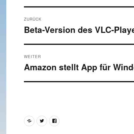
Beitragsnavigation
ZURÜCK
Beta-Version des VLC-Play
Vorheriger
Beitrag:
WEITER
Amazon stellt App für Win
Nächster
Beitrag:
Feed
Twitter
Facebook