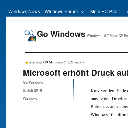
Windows News
Windows Forum
Mein PC Profil
I
Go Windows
Windows 10 7 Vista XP F
19
1,21
(
Stimmen Ø
max.
5
)
Microsoft erhöht Druck a
Autor
Go-Windows
Veröffentlicht
5. Juli 2016
Kurz vor dem Ende 
am
Kategorien
Windows
massiv den Druck auf
Betriebssystems ein
Windows 10 aufford