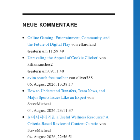
NEUE KOMMENTARE
Online Gaming: Entertainment, Community, and
the Future of Digital Play
von ellaroland
Gestern
um 11:59:49
Unraveling the Appeal of Cookie Clicker!
von
kiliansanches2
Gestern
um 09:11:40
avira search free toolbar
von oliver388
06. August 2026, 13:38:17
How to Understand Transfers, Team News, and
Major Sports Issues Like an Expert
von
SteveMicheal
04. August 2026, 23:11:37
Is 마사지매거진 a Useful Wellness Resource? A
Criteria-Based Review of Content Curatio
von
SteveMicheal
04. August 2026, 22:56:51