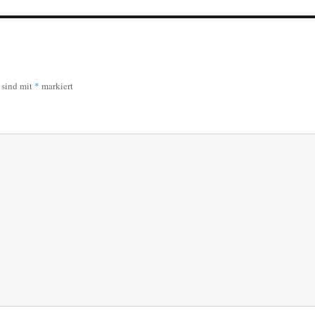
r sind mit
*
markiert