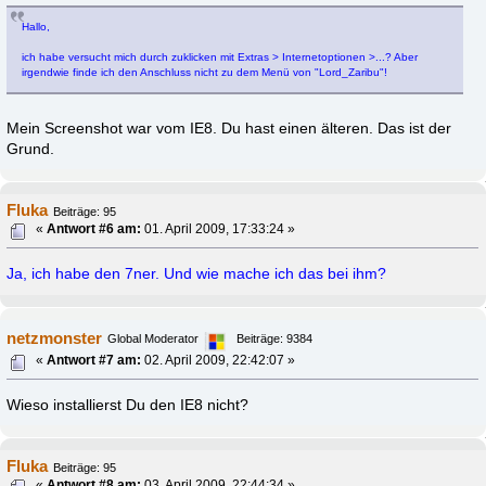
Hallo,
ich habe versucht mich durch zuklicken mit Extras > Internetoptionen >...? Aber
irgendwie finde ich den Anschluss nicht zu dem Menü von "Lord_Zaribu"!
Mein Screenshot war vom IE8. Du hast einen älteren. Das ist der
Grund.
Fluka
Beiträge: 95
«
Antwort #6 am:
01. April 2009, 17:33:24 »
Ja, ich habe den 7ner. Und wie mache ich das bei ihm?
netzmonster
Global Moderator
Beiträge: 9384
«
Antwort #7 am:
02. April 2009, 22:42:07 »
Wieso installierst Du den IE8 nicht?
Fluka
Beiträge: 95
«
Antwort #8 am:
03. April 2009, 22:44:34 »