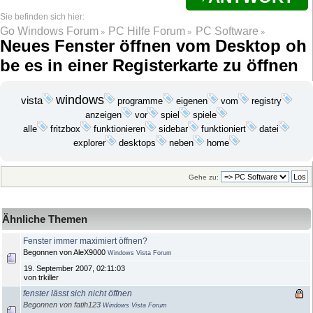
Go Windows Forum
PC Hilfe Forum
PC Software
»
»
»
Neues Fenster öffnen vom Desktop oh
be es in einer Registerkarte zu öffnen
windows
vista
programme
eigenen
vom
registry
anzeigen
vor
spiel
spiele
funktioniert
datei
alle
fritzbox
funktionieren
sidebar
explorer
desktops
neben
home
Gehe zu:
Ähnliche Themen
Fenster immer maximiert öffnen?
Begonnen von AleX9000
Windows Vista Forum
19. September 2007, 02:11:03
von trkiller
fenster lässt sich nicht öffnen
Begonnen von fatih123
Windows Vista Forum