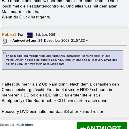
Bau erstmal dein altes wieder ein und sicher deine Daten. Dann
lösch mal die Festplattencontroller. Und alles was mit dem alten
Mainboard zu tun hat.
Wenn du Glück hast gehts.
Pebro1
Team
Beiträge: 7095
«
Antwort #4 am:
24. Dezember 2008, 21:57:33 »
oh nein bitte, ich möchte vista aber nicht neu installieren, sonst verliere ich alle
meine Datein!? gibts eine andere Lösung.!? Also ich habe so n Recovery DVDs und
die sind von Acer (von mein altes Mainboard)
Hattest du mehr als 2 Gb Ram drinn. Nach dem Biosflashen den
Cmosspeicher gelöscht. First boot divice = HDD / schauen bei
mehreren HDD ob die HDD mit C: an erster stelle ist. (
Bootpriority) Die Boardtreiber CD beim starten auch drinn.
Recovery DVD beinhaltet nur das BS aber keine Treiber .
Seiten: [
1
]
Nach oben
ANTWORT