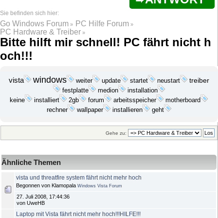
Go Windows Forum
PC Hilfe Forum
»
»
PC Hardware & Treiber
»
Bitte hilft mir schnell! PC fährt nicht h
och!!!
windows
vista
update
startet
treiber
weiter
neustart
festplatte
medion
installation
keine
installiert
2gb
forum
arbeitsspeicher
motherboard
installieren
geht
rechner
wallpaper
Gehe zu:
Ähnliche Themen
vista und threatfire system fährt nicht mehr hoch
Begonnen von Klamopala
Windows Vista Forum
27. Juli 2008, 17:44:36
von UweHB
Laptop mit Vista fährt nicht mehr hoch!!!HILFE!!!