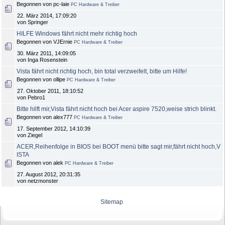
Begonnen von pc-laie
PC Hardware & Treiber
22. März 2014, 17:09:20
von Springer
HILFE Windows fährt nicht mehr richtig hoch
Begonnen von VJErnie
PC Hardware & Treiber
30. März 2011, 14:09:05
von Inga Rosenstein
Vista fährt nicht richtig hoch, bin total verzweifelt, bitte um Hilfe!
Begonnen von ollipe
PC Hardware & Treiber
27. Oktober 2011, 18:10:52
von Pebro1
Bitte hilft mir,Vista fährt nicht hoch bei Acer aspire 7520,weise strich blinkt.
Begonnen von alex777
PC Hardware & Treiber
17. September 2012, 14:10:39
von Ziegel
ACER,Reihenfolge in BIOS bei BOOT menü bitte sagt mir,fährt nicht hoch,V
ISTA
Begonnen von alek
PC Hardware & Treiber
27. August 2012, 20:31:35
von netzmonster
Sitemap