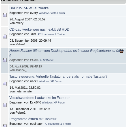
DVD/DVR-RW Laufwerke
Begonnen von every
Windows Vista Forum
26. August 2007, 02:08:59
von every
CD-Laufwerke weg nach ext.USB HDD
Begonnen von -dim-
PC Hardware & Treiber
03. September 2008, 20:09:44
von Pebro1
Neues Fenster öffnen vom Desktop ohbe es in einer Registerkarte zu öffne
n
Begonnen von Fluka
PC Software
04. April 2009, 09:48:19
von Maerki_
Tastursteuerung: Virtuelle Tastatur anders als normale Tastatur?
Begonnen von user1
Windows XP Forum
14. Mai 2011, 22:50:02
von netzmonster
Verschwundene Laufwerke im Explorer
Begonnen von Ecki040
Windows XP Forum
13. Dezember 2011, 19:06:07
von Pebro1
Programme öffnen mit Tastatur
Begonnen von ossinator
PC Hardware & Treiber