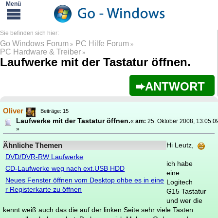
Go Windows Forum
PC Hilfe Forum
»
»
PC Hardware & Treiber
»
Laufwerke mit der Tastatur öffnen.
ANTWORT
Oliver
Beiträge: 15
Laufwerke mit der Tastatur öffnen.
«
am:
25. Oktober 2008, 13:05:0
»
Ähnliche Themen
Hi Leutz,
DVD/DVR-RW Laufwerke
ich habe
CD-Laufwerke weg nach ext.USB HDD
eine
Neues Fenster öffnen vom Desktop ohbe es in eine
Logitech
r Registerkarte zu öffnen
G15 Tastatur
und wer die
kennt weiß auch das die auf der linken Seite sehr viele Tasten