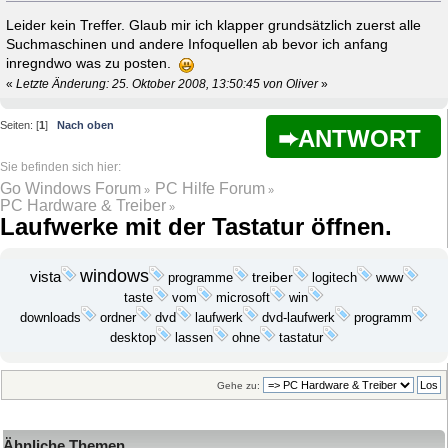
Leider kein Treffer. Glaub mir ich klapper grundsätzlich zuerst alle
Suchmaschinen und andere Infoquellen ab bevor ich anfang
inregndwo was zu posten.
«
Letzte Änderung: 25. Oktober 2008, 13:50:45 von Oliver
»
Seiten: [
1
]
Nach oben
ANTWORT
Go Windows Forum
PC Hilfe Forum
»
»
PC Hardware & Treiber
»
Laufwerke mit der Tastatur öffnen.
windows
vista
programme
treiber
logitech
www
microsoft
win
taste
vom
ordner
dvd
laufwerk
programm
downloads
dvd-laufwerk
desktop
ohne
lassen
tastatur
Gehe zu:
Ähnliche Themen