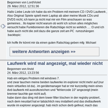
Begonnen von LordViolet
29. März 2012, 12:51:36
Hallo Liebe Leute ich habe da ein Problem mit meinem CD / DVD Laufwerk ,
Also Original Spiele spielt mein Laptop ab aber meine Musik CDs und
DVDS nicht, ich kann ja nicht mal mir ein Film anschauen so was
gemeines... 8o kapier nicht warum ob wohl ich schon alles mögliches
versucht habe Funktionieren die Ratschläge nicht so wirklich .... :O und ich
habe auch nicht die zeit dazu die ganze zeit am PC rumzuhängen
:backtopic:
Ich hoffe Ihr könnt mir da einen guten Ratschlag geben mfg Michael
weitere Antworten anzeigen »»
Laufwerk wird mal angezeigt, mal wieder nicht
Begonnen von Arvid
24. März 2012, 13:23:56
Hab ein ekliges Problem mit windows 7.
und zwar tauchen meine beiden laufwerke im explorer nicht mehr auf (nur
mein virtuelles ist da).. im gerätemanager hat er mir kurzzeitig mein eines
dvd-laufwerk mit ausrufezeichen und "fehlercode 10" angezeigt (mein
brenner tauchte gar nicht auf).
habe dann das ding mit dem lower filter löschen in der registry probiert..
nach dem neustart hat er tatsächlich neu installiert und das dvdlaufwerk
wurde im explorer angezeigt. hab mich schon derb gefreut, mach das