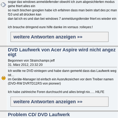
sogar das windows anmeldefenster obwohl ich zum abgesichterten modus
gehe friert alles ein
so nach bischen googlen habe ich erfahren dass man beim start des pc man
f10 und alt drücken kan
dan tat ich es und dan bei windows 7 anmeldungsfenster friert es wieder ein
ich brauche dringend eure hilfe danke im vorraus :rolleyes:!
weitere Antworten anzeigen »»
DVD Laufwerk von Acer Aspire wird nicht angez
eigt
Begonnen von Strainchamps jeff
31. März 2012, 23:32:20
Ich wollte ne DVD einlegen und habe dann gemerkt dass das Laufwerk weg
ist....
im Geräte-Manager ist einfach ein Ausrufezeichen vor dem Treiber namen
(DVD-RW DVRTD11RS von pioneer)
Ich habe zahlreiche Foren durchsucht und alles bringt nix...... HILFE
weitere Antworten anzeigen »»
Problem CD/ DVD Laufwerk