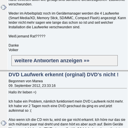
verschwunden.
Weder im Arbeitsplatz noch im Gerätemanager werden die 4 Laufwerke
(Smart Media/XD, Memory Stick, SD/MMC, Compact Flash) angezeigt. Kann
leider nicht mehr sagen wie lange das schon so ist und seit welcher
Installation die Laufwerke verschwunden sind.
Weiß jemand Rat?????
Danke
Volker
weitere Antworten anzeigen »»
DVD Laufwerk erkennt (orginal) DVD's nicht !
Begonnen von Marwa
09. September 2012, 23:33:16
Hallo ihr lieben =)
Ich habe ein Problem, nämlich funktioniert mein DVD Laufwerk nicht mehr.
Ich habe vor 2 Tagen noch eine DVD geschaut da ging es und jetzt
aufeinmal so :(
Also wenn ich die CD rein tu, wird sie gar nicht erkannt. Ich höre nur das sie
sich mühsam paar mal dreht und dann hört es aber auch auf. Beim Geräte