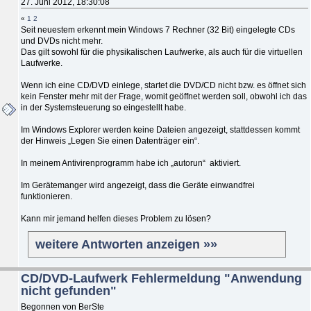
27. Juni 2012, 18:30:08
«
1
2
Seit neuestem erkennt mein Windows 7 Rechner (32 Bit) eingelegte CDs
und DVDs nicht mehr.
Das gilt sowohl für die physikalischen Laufwerke, als auch für die virtuellen
Laufwerke.
Wenn ich eine CD/DVD einlege, startet die DVD/CD nicht bzw. es öffnet sich
kein Fenster mehr mit der Frage, womit geöffnet werden soll, obwohl ich das
in der Systemsteuerung so eingestellt habe.
Im Windows Explorer werden keine Dateien angezeigt, stattdessen kommt
der Hinweis „Legen Sie einen Datenträger ein“.
In meinem Antivirenprogramm habe ich „autorun“ aktiviert.
Im Gerätemanger wird angezeigt, dass die Geräte einwandfrei
funktionieren.
Kann mir jemand helfen dieses Problem zu lösen?
weitere Antworten anzeigen »»
CD/DVD-Laufwerk Fehlermeldung "Anwendung
nicht gefunden"
Begonnen von BerSte