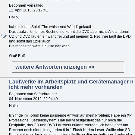
Begonnen von ralleg
12. April 2013, 20:17:41
Hallo,
habe mir das Spiel "The whispered World" gekauft.
Das Laufwerk meines Rechners erkennt die DVD aber nicht. Alle anderen
CD und DVD laufen einwandfrei und auf meinem 2. Rechner läuft die DVD
und somit das Spiel auch.
Bin ratlos und wäre für Hilfe dankbar.
Gruß Ralf
weitere Antworten anzeigen »»
Laufwerke im Arbeitsplatz und Gerätemanager n
icht mehr vorhanden
Begonnen von Softschrauber
04. November 2012, 22:04:49
Hallo
Ich finde im Forum keine passende Antwort auf mein Problem: Habe ein XP
Professionell Betriebssystem. Hab heute festgestellt das nur noch die
Festplatte, das CD und DVD Laufwerk erkannt werden. Ich habe aber am
Rechner noch einen integrierten 8 in 1 Flash-Karten Leser. Wollte eine SD
Karte einlesen doch wie gesagt sind sämtliche diesbezüglichen Laufwerke