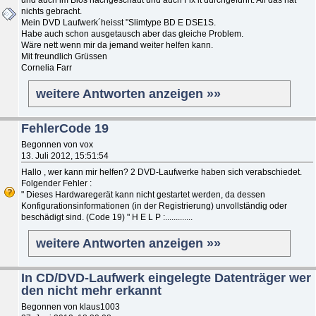
nichts gebracht.
Mein DVD Laufwerk´heisst "Slimtype BD E DSE1S.
Habe auch schon ausgetausch aber das gleiche Problem.
Wäre nett wenn mir da jemand weiter helfen kann.
Mit freundlich Grüssen
Cornelia Farr
weitere Antworten anzeigen »»
FehlerCode 19
Begonnen von vox
13. Juli 2012, 15:51:54
Hallo , wer kann mir helfen? 2 DVD-Laufwerke haben sich verabschiedet.
Folgender Fehler :
" Dieses Hardwaregerät kann nicht gestartet werden, da dessen
Konfigurationsinformationen (in der Registrierung) unvollständig oder
beschädigt sind. (Code 19) " H E L P :.............
weitere Antworten anzeigen »»
In CD/DVD-Laufwerk eingelegte Datenträger wer
den nicht mehr erkannt
Begonnen von klaus1003