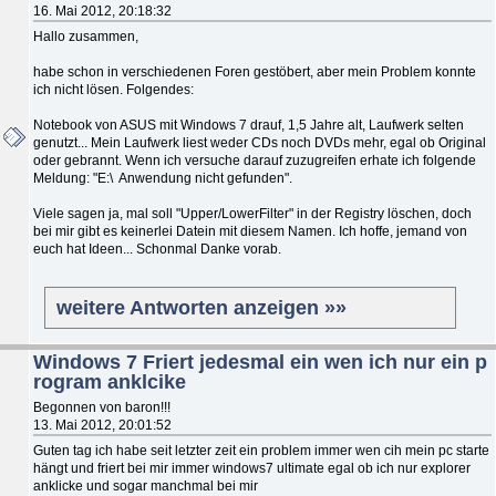
16. Mai 2012, 20:18:32
Hallo zusammen,
habe schon in verschiedenen Foren gestöbert, aber mein Problem konnte
ich nicht lösen. Folgendes:
Notebook von ASUS mit Windows 7 drauf, 1,5 Jahre alt, Laufwerk selten
genutzt... Mein Laufwerk liest weder CDs noch DVDs mehr, egal ob Original
oder gebrannt. Wenn ich versuche darauf zuzugreifen erhate ich folgende
Meldung: "E:\ Anwendung nicht gefunden".
Viele sagen ja, mal soll "Upper/LowerFilter" in der Registry löschen, doch
bei mir gibt es keinerlei Datein mit diesem Namen. Ich hoffe, jemand von
euch hat Ideen... Schonmal Danke vorab.
weitere Antworten anzeigen »»
Windows 7 Friert jedesmal ein wen ich nur ein p
rogram anklcike
Begonnen von baron!!!
13. Mai 2012, 20:01:52
Guten tag ich habe seit letzter zeit ein problem immer wen cih mein pc starte
hängt und friert bei mir immer windows7 ultimate egal ob ich nur explorer
anklicke und sogar manchmal bei mir