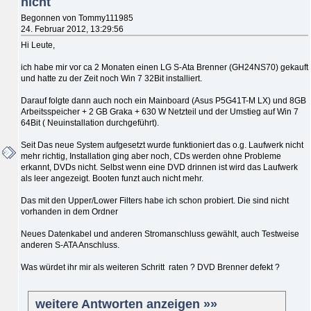
nicht
Begonnen von Tommy111985
24. Februar 2012, 13:29:56
Hi Leute,
ich habe mir vor ca 2 Monaten einen LG S-Ata Brenner (GH24NS70) gekauft
und hatte zu der Zeit noch Win 7 32Bit installiert.
Darauf folgte dann auch noch ein Mainboard (Asus P5G41T-M LX) und 8GB
Arbeitsspeicher + 2 GB Graka + 630 W Netzteil und der Umstieg auf Win 7
64Bit ( Neuinstallation durchgeführt).
Seit Das neue System aufgesetzt wurde funktioniert das o.g. Laufwerk nicht
mehr richtig, Installation ging aber noch, CDs werden ohne Probleme
erkannt, DVDs nicht. Selbst wenn eine DVD drinnen ist wird das Laufwerk
als leer angezeigt. Booten funzt auch nicht mehr.
Das mit den Upper/Lower Filters habe ich schon probiert. Die sind nicht
vorhanden in dem Ordner
Neues Datenkabel und anderen Stromanschluss gewählt, auch Testweise
anderen S-ATA Anschluss.
Was würdet ihr mir als weiteren Schritt raten ? DVD Brenner defekt ?
weitere Antworten anzeigen »»