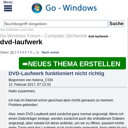
Go Windows Forum
Computer-Stichworte
»
dvd-laufwerk
»
dvd-laufwerk
Seiten: [
1
]
2
3
4
5
6
7
8
...
11
Nach unten
NEUES THEMA ERSTELLEN
DVD-Laufwerk funktioniert nicht richtig
Begonnen von helena_CGN
12. Februar 2017, 07:13:33
Hallo zusammen,
ich hab im Internet schon geschaut aber nichts genaues zu meinem
Problem gefunden:
Also: mein DVD-Laufwerk wird zunächst ganz normal angezeigt. Wenn ich
einen Datenträger einlege, werden zunächst auch die enthaltenen Dateien
angezeigt, aber sobald ich diese anklicke, um sie zu öffnen, passiert nichts
mehr. Dann wird das Laufwerk auch nicht mehr angezeigt, dann steht da nur