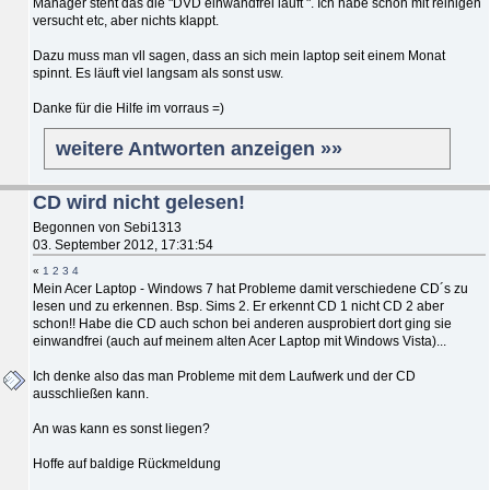
Manager steht das die "DVD einwandfrei läuft ". Ich habe schon mit reinigen
versucht etc, aber nichts klappt.
Dazu muss man vll sagen, dass an sich mein laptop seit einem Monat
spinnt. Es läuft viel langsam als sonst usw.
Danke für die Hilfe im vorraus =)
weitere Antworten anzeigen »»
CD wird nicht gelesen!
Begonnen von Sebi1313
03. September 2012, 17:31:54
«
1
2
3
4
Mein Acer Laptop - Windows 7 hat Probleme damit verschiedene CD´s zu
lesen und zu erkennen. Bsp. Sims 2. Er erkennt CD 1 nicht CD 2 aber
schon!! Habe die CD auch schon bei anderen ausprobiert dort ging sie
einwandfrei (auch auf meinem alten Acer Laptop mit Windows Vista)...
Ich denke also das man Probleme mit dem Laufwerk und der CD
ausschließen kann.
An was kann es sonst liegen?
Hoffe auf baldige Rückmeldung