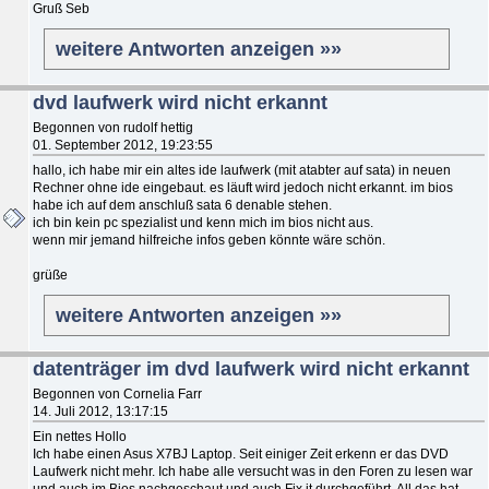
Gruß Seb
weitere Antworten anzeigen »»
dvd laufwerk wird nicht erkannt
Begonnen von rudolf hettig
01. September 2012, 19:23:55
hallo, ich habe mir ein altes ide laufwerk (mit atabter auf sata) in neuen
Rechner ohne ide eingebaut. es läuft wird jedoch nicht erkannt. im bios
habe ich auf dem anschluß sata 6 denable stehen.
ich bin kein pc spezialist und kenn mich im bios nicht aus.
wenn mir jemand hilfreiche infos geben könnte wäre schön.
grüße
weitere Antworten anzeigen »»
datenträger im dvd laufwerk wird nicht erkannt
Begonnen von Cornelia Farr
14. Juli 2012, 13:17:15
Ein nettes Hollo
Ich habe einen Asus X7BJ Laptop. Seit einiger Zeit erkenn er das DVD
Laufwerk nicht mehr. Ich habe alle versucht was in den Foren zu lesen war
und auch im Bios nachgeschaut und auch Fix it durchgeführt. All das hat