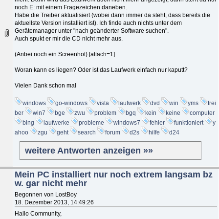
noch E: mit einem Fragezeichen daneben.
Habe die Treiber aktualisiert (wobei dann immer da steht, dass bereits die
aktuellste Version installiert ist). Ich finde auch nichts unter dem
Gerätemanager unter "nach geänderter Software suchen".
Auch spukt er mir die CD nicht mehr aus.
(Anbei noch ein Screenhot).[attach=1]
Woran kann es liegen? Oder ist das Laufwerk einfach nur kaputt?
Vielen Dank schon mal
windows
go-windows
vista
laufwerk
dvd
win
yms
trei
ber
win7
bge
zwu
problem
bgq
kein
keine
computer
bing
laufwerke
probleme
windows7
fehler
funktioniert
y
ahoo
zgu
geht
search
forum
d2s
hilfe
d24
weitere Antworten anzeigen »»
Mein PC installiert nur noch extrem langsam bz
w. gar nicht mehr
Begonnen von LostBoy
18. Dezember 2013, 14:49:26
Hallo Community,