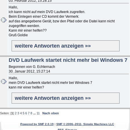
03. Februar 2012, 15:28:15
Hallo,
ich kann nicht auf mein DVD Laufwerk zugreifen.
Beim Einlegen einer CD kommt der Vermerk:
auf das angegebene Gerät, bzw den Pfad oder die Datei kann nicht
zugegriffen werden.
Kann mir einer helfen??
Gruß Goldie
weitere Antworten anzeigen »»
DVD Laufwerk startet nicht mehr bei Windows 7
Begonnen von G. Echternach
30. Januar 2012, 15:27:14
Hallo,
mein DVD Laufwerk startet nicht mehr bei Windows 7
kann mir einer helfen?
weitere Antworten anzeigen »»
Seiten: [
1
]
2
3
4
5
6
7
8
...
11
Nach oben
Powered by SMF 2.0.19
|
SMF © 2006–2011, Simple Machines LLC
RSS
Sitemap