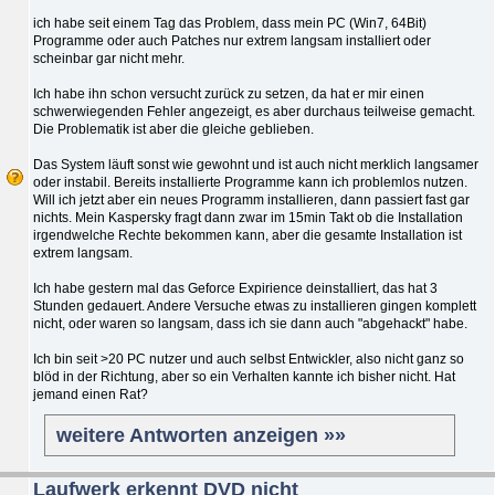
ich habe seit einem Tag das Problem, dass mein PC (Win7, 64Bit)
Programme oder auch Patches nur extrem langsam installiert oder
scheinbar gar nicht mehr.
Ich habe ihn schon versucht zurück zu setzen, da hat er mir einen
schwerwiegenden Fehler angezeigt, es aber durchaus teilweise gemacht.
Die Problematik ist aber die gleiche geblieben.
Das System läuft sonst wie gewohnt und ist auch nicht merklich langsamer
oder instabil. Bereits installierte Programme kann ich problemlos nutzen.
Will ich jetzt aber ein neues Programm installieren, dann passiert fast gar
nichts. Mein Kaspersky fragt dann zwar im 15min Takt ob die Installation
irgendwelche Rechte bekommen kann, aber die gesamte Installation ist
extrem langsam.
Ich habe gestern mal das Geforce Expirience deinstalliert, das hat 3
Stunden gedauert. Andere Versuche etwas zu installieren gingen komplett
nicht, oder waren so langsam, dass ich sie dann auch "abgehackt" habe.
Ich bin seit >20 PC nutzer und auch selbst Entwickler, also nicht ganz so
blöd in der Richtung, aber so ein Verhalten kannte ich bisher nicht. Hat
jemand einen Rat?
weitere Antworten anzeigen »»
Laufwerk erkennt DVD nicht