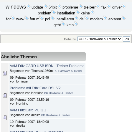
windows
update
probleme
treiber
64bit
fax
driver
problem
installation
keine
installieren
erkannt
for
www
forum
pci
dsl
modem
geht
kein
Gehe zu:
Ähnliche Themen
AVM Fritz CARD USB ISDN - Treiber Probleme
Begonnen von Thomas1980m
PC Hardware & Treiber
09. Februar 2007, 20:48:49
von lorhinger
Probleme mit Fritz Card DSL V2
Begonnen von Hortkind
PC Hardware & Treiber
09. Februar 2007, 23:59:16
von Hortkind
AVM Fritz!Card PCI 2.1
Begonnen von deelite
PC Hardware & Treiber
10. Februar 2007, 18:40:08
von deelite