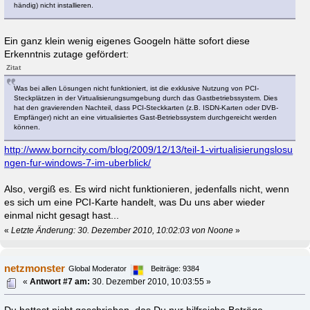
händig) nicht installieren.
Ein ganz klein wenig eigenes Googeln hätte sofort diese
Erkenntnis zutage gefördert:
Zitat
Was bei allen Lösungen nicht funktioniert, ist die exklusive Nutzung von PCI-
Steckplätzen in der Virtualisierungsumgebung durch das Gastbetriebssystem. Dies
hat den gravierenden Nachteil, dass PCI-Steckkarten (z.B. ISDN-Karten oder DVB-
Empfänger) nicht an eine virtualisiertes Gast-Betriebssystem durchgereicht werden
können.
http://www.borncity.com/blog/2009/12/13/teil-1-virtualisierungslosu
ngen-fur-windows-7-im-uberblick/
Also, vergiß es. Es wird nicht funktionieren, jedenfalls nicht, wenn
es sich um eine PCI-Karte handelt, was Du uns aber wieder
einmal nicht gesagt hast...
«
Letzte Änderung: 30. Dezember 2010, 10:02:03 von Noone
»
netzmonster
Global Moderator
Beiträge: 9384
«
Antwort #7 am:
30. Dezember 2010, 10:03:55 »