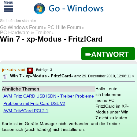
Go Windows Forum
PC Hilfe Forum
»
»
PC Hardware & Treiber
»
Win 7 - xp-Modus - Fritz!Card
ANTWORT
je-suis-ravi
Beiträge: 3
Win 7 - xp-Modus - Fritz!Card
«
am:
29. Dezember 2010, 12:06:11 »
Ähnliche Themen
Hallo Leute,
ich bekomme
AVM Fritz CARD USB ISDN - Treiber Probleme
meine PCI
Probleme mit Fritz Card DSL V2
Fritz!Card im XP-
AVM Fritz!Card PCI 2.1
Modus unter Win
7 nicht zu laufen.
Karte ist im Geräte-Manager nicht vorhanden und die Treiber
lassen sich (auch händig) nicht installieren.