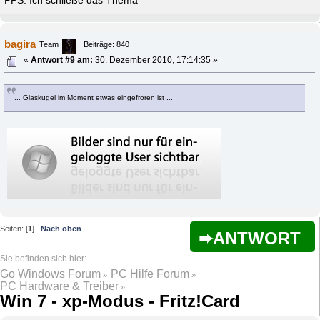
PPS. Ich schließe das Thema
bagira
Team
Beiträge: 840
«
Antwort #9 am:
30. Dezember 2010, 17:14:35 »
... Glaskugel im Moment etwas eingefroren ist ...
Seiten: [
1
]
Nach oben
ANTWORT
Go Windows Forum
PC Hilfe Forum
»
»
PC Hardware & Treiber
»
Win 7 - xp-Modus - Fritz!Card